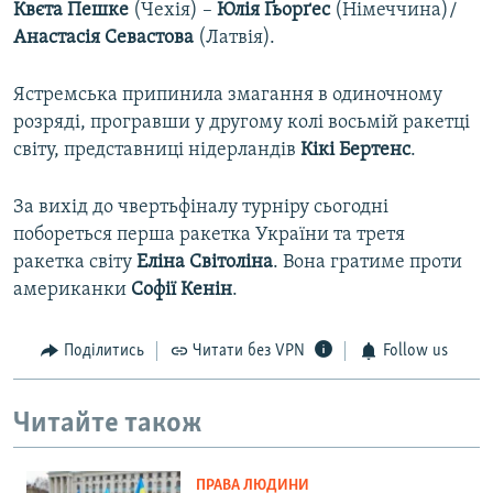
Квєта Пешке
(Чехія) –
Юлія Ґьорґес
(Німеччина)/
Анастасія Севастова
(Латвія).
Ястремська припинила змагання в одиночному
розряді, програвши у другому колі восьмій ракетці
світу, представниці нідерландів
Кікі Бертенс
.
За вихід до чвертьфіналу турніру сьогодні
побореться перша ракетка України та третя
ракетка світу
Еліна Світоліна
. Вона гратиме проти
американки
Софії Кенін
.
Поділитись
Читати без VPN
Follow us
Читайте також
ПРАВА ЛЮДИНИ