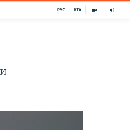
РУС
КТА
ни