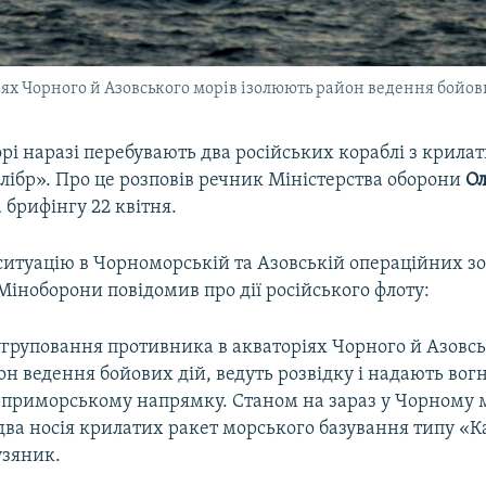
іях Чорного й Азовського морів ізолюють район ведення бойов
рі наразі перебувають два російських кораблі з крила
лібр». Про це розповів речник Міністерства оборони
О
 брифінгу 22 квітня.
итуацію в Чорноморській та Азовській операційних зо
іноборони повідомив про дії російського флоту:
угруповання противника в акваторіях Чорного й Азовсь
н ведення бойових дій, ведуть розвідку і надають вог
 приморському напрямку. Станом на зараз у Чорному 
ва носія крилатих ракет морського базування типу «Ка
узяник.