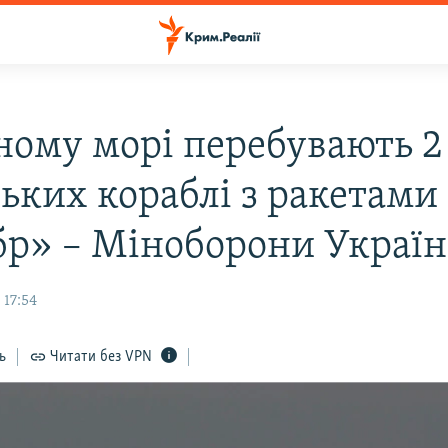
ному морі перебувають 2
ських кораблі з ракетами
бр» – Міноборони Украї
 17:54
ь
Читати без VPN