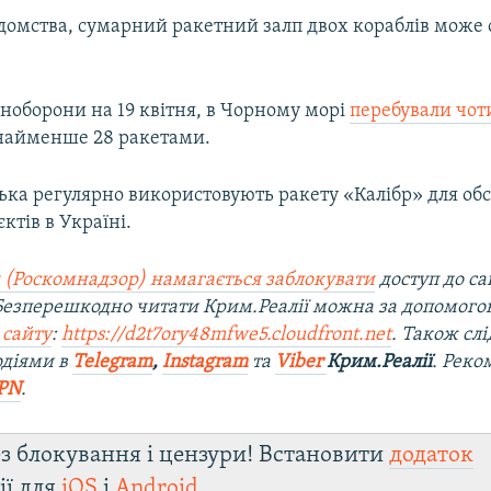
ідомства, сумарний ракетний залп двох кораблів може 
ноборони на 19 квітня, в Чорному морі
перебували чот
найменше 28 ракетами.
ська регулярно використовують ракету «Калібр» для обс
ктів в Україні.
 (Роскомнадзор) намагається заблокувати
доступ до са
 Безперешкодно читати Крим.Реалії можна за допомог
 сайту
:
https://d2t7ory48mfwe5.cloudfront.net
. Також слі
одіями в
Telegram
,
Instagram
та
Viber
Крим.Реалії
. Рек
PN
.
з блокування і цензури! Встановити
додаток
ії для
iOS
і
Android
.