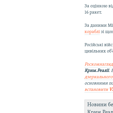
За оцінкою в
16 ракет.
За даними Мі
кораблі
зі що
Російські вій
цивільних об'є
Роскомнагляд
Крим.Реалії
.
дзеркального
основними п
встановити
V
Новини бе
Крим.Реал