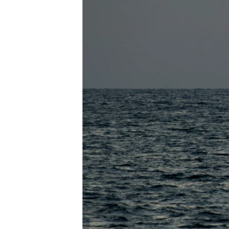
ВІДЕОУРОКИ «ELIFBE»
СВІДЧЕННЯ ОКУПАЦІЇ
УКРАЇНСЬКА ПРОБЛЕМА КРИМУ
ІНФОГРАФІКА