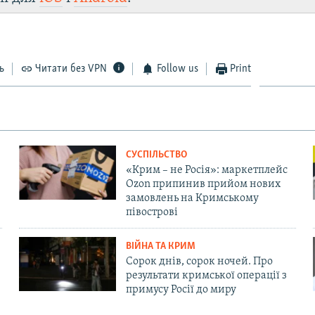
ь
Читати без VPN
Follow us
Print
СУСПІЛЬСТВО
«Крим – не Росія»: маркетплейс
Ozon припинив прийом нових
замовлень на Кримському
півострові
ВІЙНА ТА КРИМ
Сорок днів, сорок ночей. Про
результати кримської операції з
примусу Росії до миру