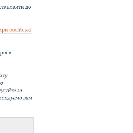
становити до
ири російські
рілів
йту
ою
дкуйте за
омендуємо вам