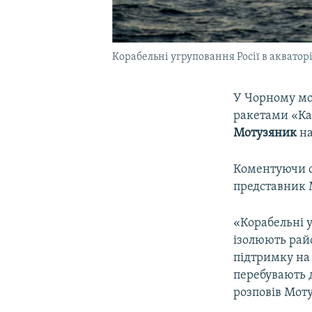
Корабельні угруповання Росії в акватор
У Чорному мо
ракетами «Ка
Мотузяник
на
Коментуючи с
представник М
«Корабельні 
ізолюють райо
підтримку на
перебувають д
розповів Мот