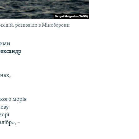
их дій, розповіли в Міноборони
тими
лександр
нах,
кого морів
неву
морі
лібр», –