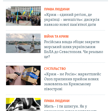
ПРАВА ЛЮДИНИ
«Крим – єдиний регіон, де
українці – меншість»: дискусія
навколо нової пам'ятної дати
ВІЙНА ТА КРИМ
Російська влада обіцяє закрити
морський шлях українським
БпЛА до Севастополя. Чи реально
це?
СУСПІЛЬСТВО
«Крим – не Росія»: маркетплейс
Ozon припинив прийом нових
замовлень на Кримському
півострові
ПРАВА ЛЮДИНИ
Мить – і ти шпигун. Як у