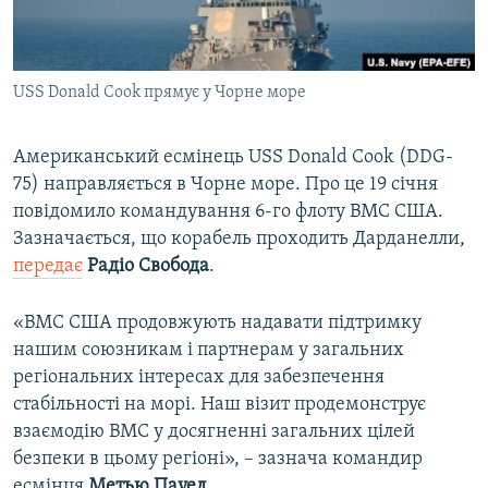
ВІДЕОУРОКИ «ELIFBE»
Русский
СВІДЧЕННЯ ОКУПАЦІЇ
Qırımtatar
USS Donald Cook прямує у Чорне море
УКРАЇНСЬКА ПРОБЛЕМА КРИМУ
ДОЛУЧАЙСЯ!
ІНФОГРАФІКА
Американський есмінець USS Donald Cook (DDG-
75) направляється в Чорне море. Про це 19 січня
повідомило командування 6-го флоту ВМС США.
Усі сайти RFE/RL
Зазначається, що корабель проходить Дарданелли,
передає
Радіо Свобода
.
«ВМС США продовжують надавати підтримку
нашим союзникам і партнерам у загальних
регіональних інтересах для забезпечення
стабільності на морі. Наш візит продемонструє
взаємодію ВМС у досягненні загальних цілей
безпеки в цьому регіоні», – зазнача командир
есмінця
Метью Пауел
.