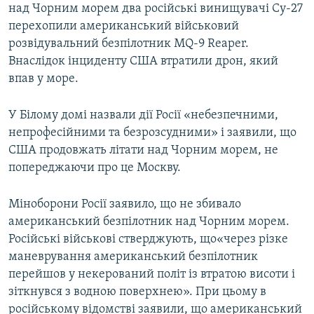
над Чорним морем два російські винищувачі Су-27
перехопили американський військовий
розвідувальний безпілотник MQ-9 Reaper.
Внаслідок інциденту США втратили дрон, який
впав у море.
У Білому домі назвали дії Росії «небезпечними,
непрофесійними та безрозсудними» і заявили, що
США продовжать літати над Чорним морем, не
попереджаючи про це Москву.
Міноборони Росії заявило, що не збивало
американський безпілотник над Чорним морем.
Російські військові стверджують, що«через різке
маневрування американський безпілотник
перейшов у некерований політ із втратою висоти і
зіткнувся з водною поверхнею». При цьому в
російському відомстві заявили, що американський