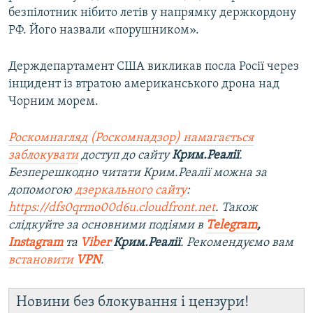
безпілотник нібито летів у напрямку держкордону
РФ. Його назвали «порушником».
Держдепартамент США викликав посла Росії через
інцидент із втратою американського дрона над
Чорним морем.
Роскомнагляд (Роскомнадзор) намагається
заблокувати
доступ до сайту
Крим.Реалії
.
Безперешкодно читати Крим.Реалії можна за
допомогою
дзеркального сайту
:
https://dfs0qrmo00d6u.cloudfront.net
. Також
слідкуйте за основними подіями в
Telegram
,
Instagram
та
Viber
Крим.Реалії
. Ре
комендуємо вам
встановити
VPN
.
Новини без блокування і цензури!