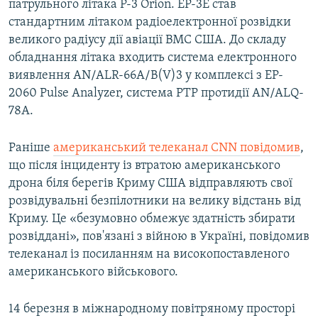
патрульного літака Р-3 Orion. EP-3E став
стандартним літаком радіоелектронної розвідки
великого радіусу дії авіації ВМС США. До складу
обладнання літака входить система електронного
виявлення AN/ALR-66A/B(V)3 у комплексі з EP-
2060 Pulse Analyzer, система РТР протидії AN/ALQ-
78A.
Раніше
американський телеканал CNN повідомив
,
що після інциденту із втратою американського
дрона біля берегів Криму США відправляють свої
розвідувальні безпілотники на велику відстань від
Криму. Це «безумовно обмежує здатність збирати
розвіддані», пов'язані з війною в Україні, повідомив
телеканал із посиланням на високопоставленого
американського військового.
14 березня в міжнародному повітряному просторі