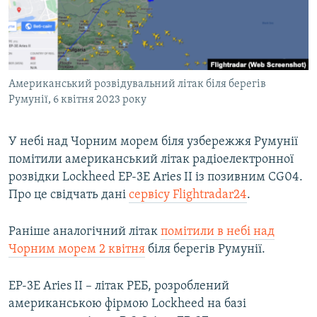
ВІДЕОУРОКИ «ELIFBE»
Русский
СВІДЧЕННЯ ОКУПАЦІЇ
Qırımtatar
УКРАЇНСЬКА ПРОБЛЕМА КРИМУ
Американський розвідувальний літак біля берегів
ДОЛУЧАЙСЯ!
ІНФОГРАФІКА
Румунії, 6 квітня 2023 року
У небі над Чорним морем біля узбережжя Румунії
Усі сайти RFE/RL
помітили американський літак радіоелектронної
розвідки Lockheed EP-3E Aries II із позивним CG04.
Про це свідчать дані
сервісу Flightradar24
.
Раніше аналогічний літак
помітили в небі над
Чорним морем 2 квітня
біля берегів Румунії.
EP-3E Aries II – літак РЕБ, розроблений
американською фірмою Lockheed на базі