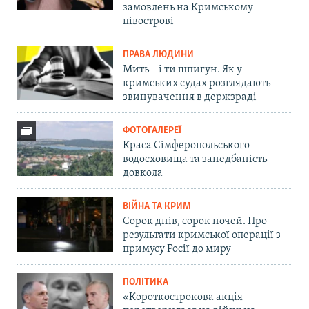
замовлень на Кримському
півострові
ПРАВА ЛЮДИНИ
Мить – і ти шпигун. Як у
кримських судах розглядають
звинувачення в держзраді
ФОТОГАЛЕРЕЇ
Краса Сімферопольського
водосховища та занедбаність
довкола
ВІЙНА ТА КРИМ
Сорок днів, сорок ночей. Про
результати кримської операції з
примусу Росії до миру
ПОЛІТИКА
«Короткострокова акція