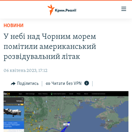
Доступність
посилання
Перейти
НОВИНИ
до
НОВИНИ
У небі над Чорним морем
основного
ВОДА.КРИМ
матеріалу
помітили американський
ВІДЕО ТА ФОТО
Перейти
розвідувальний літак
до
ПОЛІТИКА
основної
06 квітень 2023, 17:12
БЛОГИ
навігації
Перейти
Поділитись
Читати без VPN
ПОГЛЯД
до
ІНТЕРВ'Ю
пошуку
ВСЕ ЗА ДЕНЬ
СПЕЦПРОЕКТИ
ЯК ОБІЙТИ БЛОКУВАННЯ
ДЕПОРТАЦІЯ