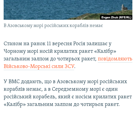
ВІДЕОУРОКИ «ELIFBE»
Русский
СВІДЧЕННЯ ОКУПАЦІЇ
Qırımtatar
В Азовському морі російських кораблів немає
УКРАЇНСЬКА ПРОБЛЕМА КРИМУ
ДОЛУЧАЙСЯ!
ІНФОГРАФІКА
Станом на ранок 11 вересня Росія залишає у
Чорному морі носій крилатих ракет «Калібр»
загальним залпом до чотирьох ракет,
повідомляють
Усі сайти RFE/RL
Військово-Морські сили ЗСУ
.
У ВМС додають, що в Азовському морі російських
кораблів немає, а в Середземному морі є один
російський корабель, який є носієм крилатих ракет
«Калібр» загальним залпом до чотирьох ракет.