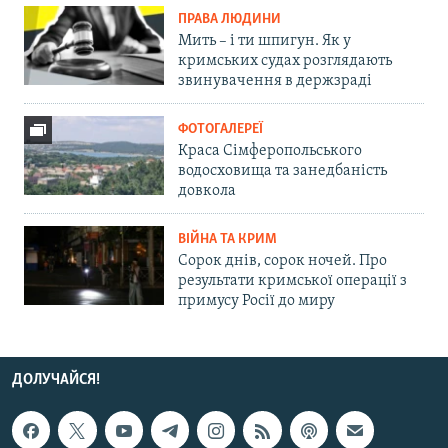
ПРАВА ЛЮДИНИ
Мить – і ти шпигун. Як у
кримських судах розглядають
звинувачення в держзраді
ФОТОГАЛЕРЕЇ
Краса Сімферопольського
водосховища та занедбаність
довкола
ВІЙНА ТА КРИМ
Сорок днів, сорок ночей. Про
результати кримської операції з
примусу Росії до миру
ДОЛУЧАЙСЯ!