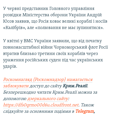
У червні представник Головного управління
розвідки Міністерства оборони України Андрій
Юсов заявив, що Росія ховає великі кораблі і носіїв
«Калібрів», але «полювання не має зупинятися».
У квітні у ВМС України заявили, що від початку
повномасштабної війни Чорноморський флот Росії
втратив близько третини своїх кораблів через
ураження російських суден під час українських
ударів.
Роскомнагляд (Роскомнадзор) намагається
заблокувати
доступ до сайту
Крим.Реалії
.
Безперешкодно читати Крим.Реалії можна за
допомогою
дзеркального сайту
:
https://dfs0qrmo00d6u.cloudfront.net
. Також
слідкуйте за основними подіями в
Telegram
,