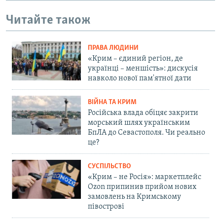
Читайте також
ПРАВА ЛЮДИНИ
«Крим – єдиний регіон, де
українці – меншість»: дискусія
навколо нової пам'ятної дати
ВІЙНА ТА КРИМ
Російська влада обіцяє закрити
морський шлях українським
БпЛА до Севастополя. Чи реально
це?
СУСПІЛЬСТВО
«Крим – не Росія»: маркетплейс
Ozon припинив прийом нових
замовлень на Кримському
півострові