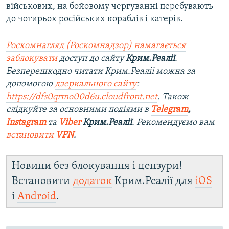
військових, на бойовому чергуванні перебувають
до чотирьох російських кораблів і катерів.
Роскомнагляд (Роскомнадзор) намагається
заблокувати
доступ до сайту
Крим.Реалії
.
Безперешкодно читати Крим.Реалії можна за
допомогою
дзеркального сайту
:
https://dfs0qrmo00d6u.cloudfront.net
. Також
слідкуйте за основними подіями в
Telegram
,
Instagram
та
Viber
Крим.Реалії
. Рекомендуємо вам
встановити
VPN
.
Новини без блокування і цензури!
Встановити
додаток
Крим.Реалії для
iOS
і
Android
.