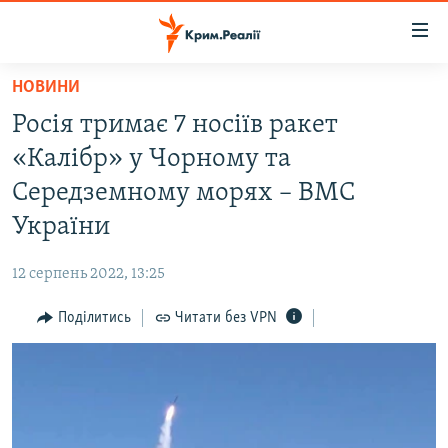
Доступність
посилання
Перейти
НОВИНИ
до
НОВИНИ
Росія тримає 7 носіїв ракет
основного
ВОДА.КРИМ
матеріалу
«Калібр» у Чорному та
ВІДЕО ТА ФОТО
Перейти
Середземному морях – ВМС
до
ПОЛІТИКА
України
основної
БЛОГИ
навігації
12 серпень 2022, 13:25
Перейти
ПОГЛЯД
до
Поділитись
Читати без VPN
ІНТЕРВ'Ю
пошуку
ВСЕ ЗА ДЕНЬ
СПЕЦПРОЕКТИ
ЯК ОБІЙТИ БЛОКУВАННЯ
ДЕПОРТАЦІЯ