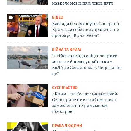
навколо нової пам'ятної дати
ВІДЕО
Блокада без сухопутної операції:
Крим сам себе не заправить і не
прогодує | Крим.Реалії
ВІЙНА ТА КРИМ
Російська влада обіцяє закрити
морський шлях українським
БпЛА до Севастополя. Чи реально
це?
СУСПІЛЬСТВО
«Крим – не Росія»: маркетплейс
Ozon припинив прийом нових
замовлень на Кримському
півострові
ПРАВА ЛЮДИНИ