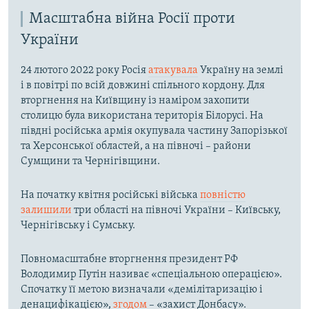
Масштабна війна Росії проти
України
24 лютого 2022 року Росія
атакувала
Україну на землі
і в повітрі по всій довжині спільного кордону. Для
вторгнення на Київщину із наміром захопити
столицю була використана територія Білорусі. На
півдні російська армія окупувала частину Запорізької
та Херсонської областей, а на півночі – райони
Сумщини та Чернігівщини.
На початку квітня російські війська
повністю
залишили
три області на півночі України – Київську,
Чернігівську і Сумську.
Повномасштабне вторгнення президент РФ
Володимир Путін називає «спеціальною операцією».
Спочатку її метою визначали «демілітаризацію і
денацифікацією»,
згодом
– «захист Донбасу».