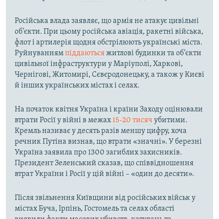
Російська влада заявляє, що армія не атакує цивільні
об’єкти. При цьому російська авіація, ракетні війська,
флот і артилерія щодня обстрілюють українські міста.
Руйнуванням
піддаються
житлові будинки та об’єкти
цивільної інфраструктури у Маріуполі, Харкові,
Чернігові, Житомирі, Сєвєродонецьку, а також у Києві
й інших українських містах і селах.
На початок квітня Україна і країни Заходу оцінювали
втрати Росії у війні в межах
15-20 тисяч
убитими.
Кремль називає у десять разів меншу цифру, хоча
речник Путіна визнав, що втрати «значні». У березні
Україна заявила про 1300 загиблих захисників.
Президент Зеленський сказав, що співвідношення
втрат України і Росії у цій війні – «один до десяти».
Після звільнення Київщини від російських військ у
містах Буча, Ірпінь, Гостомель та селах області