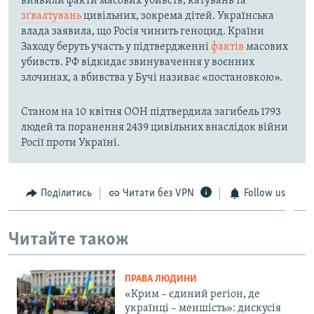
виявили факти масових убивств, катувань та
зґвалтувань
цивільних, зокрема дітей. Українська
влада заявила, що Росія чинить геноцид. Країни
Заходу беруть участь у підтвердженні
фактів
масових
убивств. РФ відкидає звинувачення у воєнних
злочинах, а вбивства у Бучі називає «постановкою».
Станом на 10 квітня ООН підтвердила загибель 1793
людей та поранення 2439 цивільних внаслідок війни
Росії проти Україні.
Поділитись
Читати без VPN
Follow us
Читайте також
ПРАВА ЛЮДИНИ
«Крим – єдиний регіон, де
українці – меншість»: дискусія