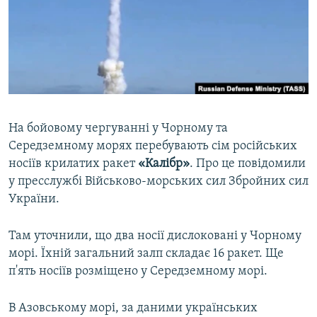
ВІДЕОУРОКИ «ELIFBE»
Русский
СВІДЧЕННЯ ОКУПАЦІЇ
Qırımtatar
УКРАЇНСЬКА ПРОБЛЕМА КРИМУ
ДОЛУЧАЙСЯ!
ІНФОГРАФІКА
На бойовому чергуванні у Чорному та
Середземному морях перебувають сім російських
Усі сайти RFE/RL
носіїв крилатих ракет
«Калібр»
. Про це повідомили
у пресслужбі Військово-морських сил Збройних сил
України.
Там уточнили, що два носії дислоковані у Чорному
морі. Їхній загальний залп складає 16 ракет. Ще
п'ять носіїв розміщено у Середземному морі.
В Азовському морі, за даними українських