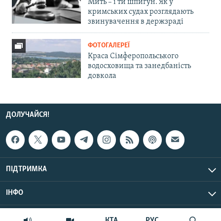
Мить – і ти шпигун. Як у
кримських судах розглядають
звинувачення в держзраді
ФОТОГАЛЕРЕЇ
Краса Сімферопольського
водосховища та занедбаність
довкола
ДОЛУЧАЙСЯ!
ПІДТРИМКА
ІНФО
© Крим.Реалії, 2026 | Усі права застережено.
КТА
РУС