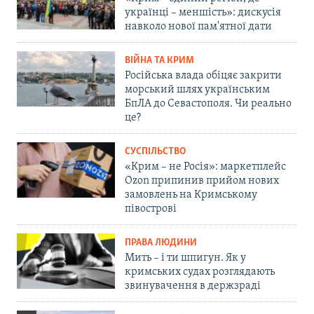
українці – меншість»: дискусія
навколо нової пам'ятної дати
ВІЙНА ТА КРИМ
Російська влада обіцяє закрити
морський шлях українським
БпЛА до Севастополя. Чи реально
це?
СУСПІЛЬСТВО
«Крим – не Росія»: маркетплейс
Ozon припинив прийом нових
замовлень на Кримському
півострові
ПРАВА ЛЮДИНИ
Мить – і ти шпигун. Як у
кримських судах розглядають
звинувачення в держзраді