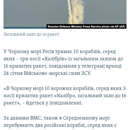
ВІДЕОУРОКИ «ELIFBE»
Русский
СВІДЧЕННЯ ОКУПАЦІЇ
Qırımtatar
УКРАЇНСЬКА ПРОБЛЕМА КРИМУ
Загальний залп до 16 ракет
ДОЛУЧАЙСЯ!
ІНФОГРАФІКА
У Чорному морі Росія тримає 10 кораблів, серед
яких – три носії «Калібрів» із загальним залпом до
Усі сайти RFE/RL
16 крилатих ракет, повідомили у телеграмі вранці
24 січня Військово-морські сили ЗСУ.
«В Чорному морі 10 ворожих кораблів, серед яких 3
носії крилатих ракет «Калібр», загальний залп до 16
ракет», – йдеться у повідомленні.
За даними ВМС, також в Середземному морі
перебувають два російські кораблі, серед яких є