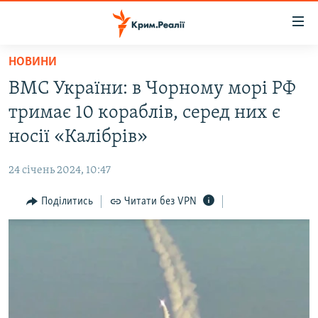
Доступність
посилання
Перейти
НОВИНИ
до
НОВИНИ
ВМС України: в Чорному морі РФ
основного
ВОДА.КРИМ
матеріалу
тримає 10 кораблів, серед них є
ВІДЕО ТА ФОТО
Перейти
носії «Калібрів»
до
ПОЛІТИКА
основної
24 січень 2024, 10:47
БЛОГИ
навігації
Перейти
Поділитись
Читати без VPN
ПОГЛЯД
до
ІНТЕРВ'Ю
пошуку
ВСЕ ЗА ДЕНЬ
СПЕЦПРОЕКТИ
ЯК ОБІЙТИ БЛОКУВАННЯ
ДЕПОРТАЦІЯ