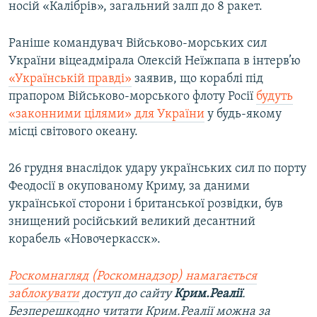
носій «Калібрів», загальний залп до 8 ракет.
Раніше командувач Військово-морських сил
України віцеадмірала Олексій Неїжпапа в інтерв’ю
«Українській правді»
заявив, що кораблі під
прапором Військово-морського флоту Росії
будуть
«законними цілями» для України
у будь-якому
місці світового океану.
26 грудня внаслідок удару українських сил по порту
Феодосії в окупованому Криму, за даними
української сторони і британської розвідки, був
знищений російський великий десантний
корабель «Новочеркасск».
Роскомнагляд (Роскомнадзор) намагається
заблокувати
доступ до сайту
Крим.Реалії
.
Безперешкодно читати Крим.Реалії можна за