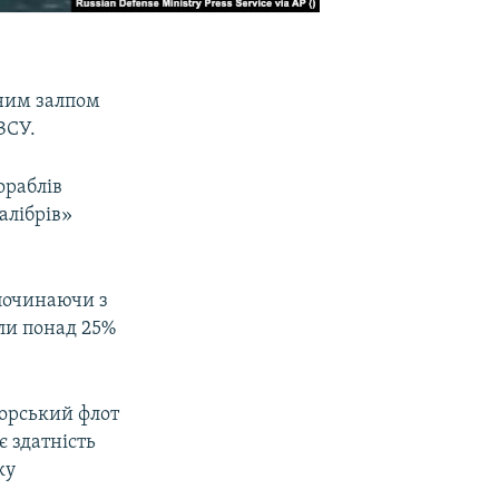
ьним залпом
ЗСУ.
ораблів
алібрів»
 починаючи з
ли понад 25%
морський флот
є здатність
ку