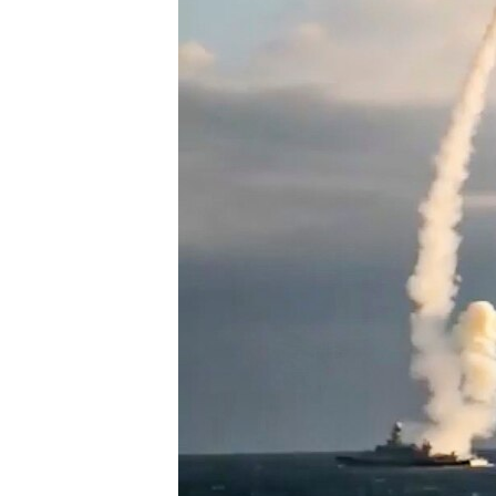
ВІДЕОУРОКИ «ELIFBE»
СВІДЧЕННЯ ОКУПАЦІЇ
УКРАЇНСЬКА ПРОБЛЕМА КРИМУ
ІНФОГРАФІКА