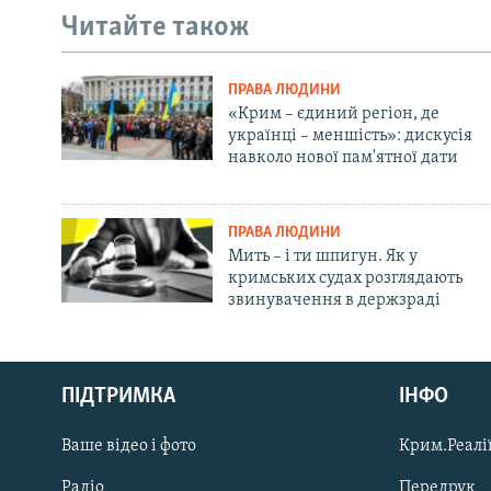
Читайте також
ПРАВА ЛЮДИНИ
«Крим – єдиний регіон, де
українці – меншість»: дискусія
навколо нової пам'ятної дати
ПРАВА ЛЮДИНИ
Мить – і ти шпигун. Як у
кримських судах розглядають
звинувачення в держзраді
Русский
ПІДТРИМКА
ІНФО
Qırımtatar
Ваше відео і фото
Крим.Реалії
ДОЛУЧАЙСЯ!
Радіо
Передрук