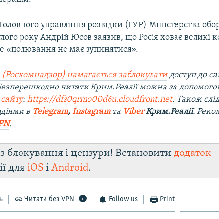
Головного управління розвідки (ГУР) Міністерства обо
лого року Андрій Юсов заявив, що Росія ховає великі кор
ле «полювання не має зупинятися».
 (Роскомнадзор) намагається заблокувати
доступ до са
 Безперешкодно читати Крим.Реалії можна за допомог
 сайту
:
https://dfs0qrmo00d6u.cloudfront.net
. Також слі
одіями в
Telegram
,
Instagram
та
Viber
Крим.Реалії
. Рек
PN
.
з блокування і цензури! Встановити
додаток
ії для
iOS
і
Android
.
ь
Читати без VPN
Follow us
Print