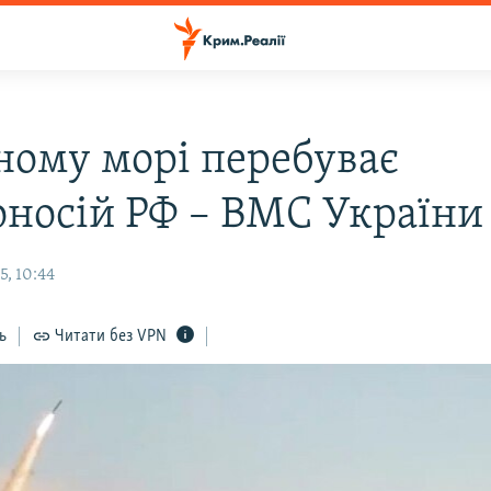
ному морі перебуває
оносій РФ – ВМС України
5, 10:44
ь
Читати без VPN