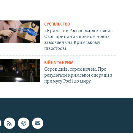
СУСПІЛЬСТВО
«Крим – не Росія»: маркетплейс
Ozon припинив прийом нових
замовлень на Кримському
півострові
ВІЙНА ТА КРИМ
Сорок днів, сорок ночей. Про
результати кримської операції з
примусу Росії до миру