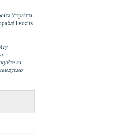
рони України
аблі і носіїв
йту
ою
дкуйте за
омендуємо