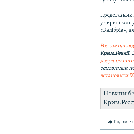
Представник 
у червні мину
«Калібрів», а
Роскомнагляд
Крим.Реалії
.
дзеркального
основними п
встановити
V
Новини бе
Крим.Реал
Поділитис