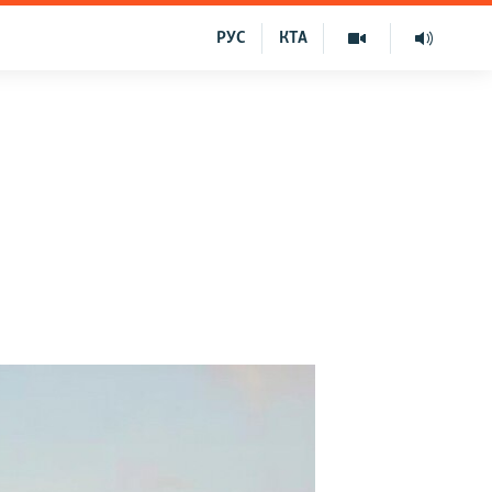
РУС
КТА