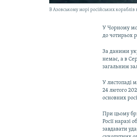
В Азовському морі російських кораблів
У Чорному мо
до чотирьох 
За даними ук
немає, а в Се
загальним зал
У листопаді м
24 лютого 20
основних росі
При цьому бр
Росії наразі 
завдавати уда
сухопутних о