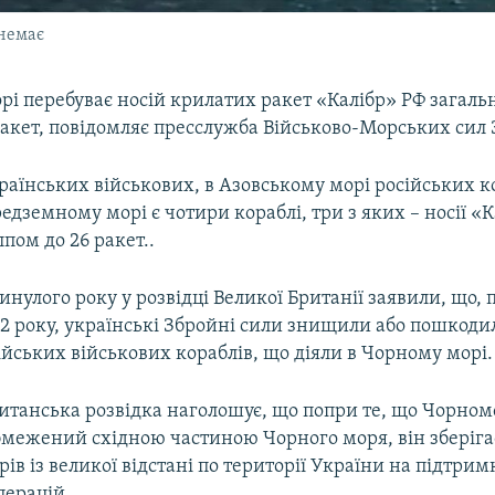
 немає
рі перебуває носій крилатих ракет «Калібр» РФ загал
ракет, повідомляє пресслужба Військово-Морських сил 
раїнських військових, в Азовському морі російських к
редземному морі є чотири кораблі, три з яких – носії «К
пом до 26 ракет..
инулого року у розвідці Великої Британії заявили, що,
22 року, українські Збройні сили знищили або пошкоди
йських військових кораблів, що діяли в Чорному морі.
итанська розвідка наголошує, що попри те, що Чорно
обмежений східною частиною Чорного моря, він зберіга
рів із великої відстані по території України на підтрим
перацій.