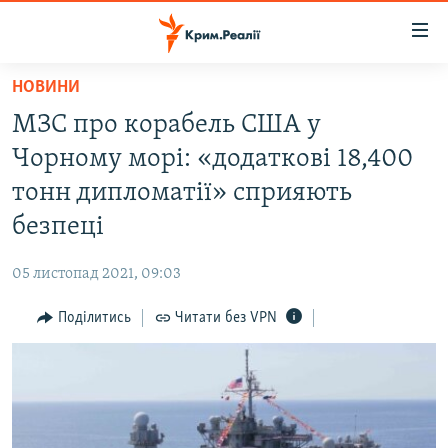
Доступність
посилання
Перейти
НОВИНИ
до
НОВИНИ
МЗС про корабель США у
основного
ВОДА.КРИМ
матеріалу
Чорному морі: «додаткові 18,400
ВІДЕО ТА ФОТО
Перейти
тонн дипломатії» сприяють
до
ПОЛІТИКА
безпеці
основної
БЛОГИ
навігації
05 листопад 2021, 09:03
Перейти
ПОГЛЯД
до
Поділитись
Читати без VPN
ІНТЕРВ'Ю
пошуку
ВСЕ ЗА ДЕНЬ
СПЕЦПРОЕКТИ
ЯК ОБІЙТИ БЛОКУВАННЯ
ДЕПОРТАЦІЯ