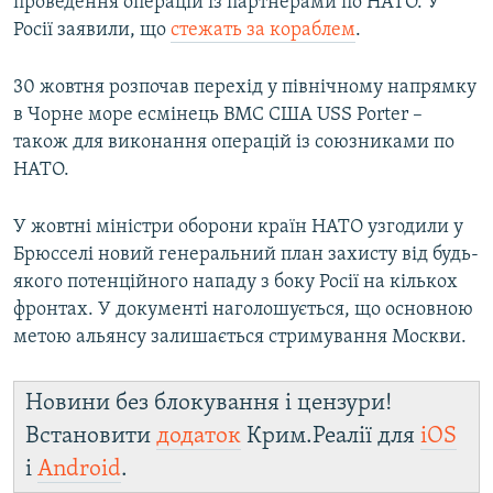
проведення операцій із партнерами по НАТО. У
Росії заявили, що
стежать за кораблем
.
30 жовтня розпочав перехід у північному напрямку
в Чорне море есмінець ВМС США USS Porter –
також для виконання операцій із союзниками по
НАТО.
У жовтні міністри оборони країн НАТО узгодили у
Брюсселі новий генеральний план захисту від будь-
якого потенційного нападу з боку Росії на кількох
фронтах. У документі наголошується, що основною
метою альянсу залишається стримування Москви.
Новини без блокування і цензури!
Встановити
додаток
Крим.Реалії для
iOS
і
Android
.