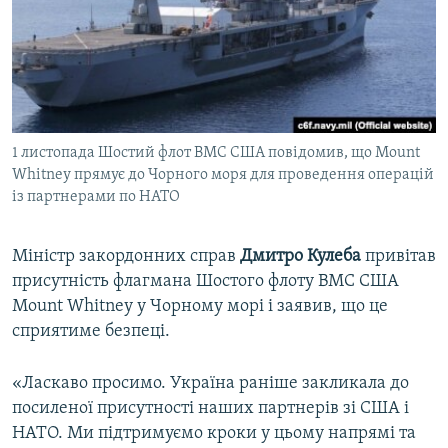
ВІДЕОУРОКИ «ELIFBE»
Русский
СВІДЧЕННЯ ОКУПАЦІЇ
Qırımtatar
УКРАЇНСЬКА ПРОБЛЕМА КРИМУ
ДОЛУЧАЙСЯ!
ІНФОГРАФІКА
1 листопада Шостий флот ВМС США повідомив, що Mount
Whitney прямує до Чорного моря для проведення операцій
із партнерами по НАТО
Усі сайти RFE/RL
Міністр закордонних справ
Дмитро Кулеба
привітав
присутність флагмана Шостого флоту ВМС США
Mount Whitney у Чорному морі і заявив, що це
сприятиме безпеці.
«Ласкаво просимо. Україна раніше закликала до
посиленої присутності наших партнерів зі США і
НАТО. Ми підтримуємо кроки у цьому напрямі та