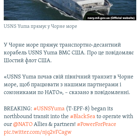
ВІДЕОУРОКИ «ELIFBE»
Русский
СВІДЧЕННЯ ОКУПАЦІЇ
Qırımtatar
USNS Yuma прямує у Чорне море
УКРАЇНСЬКА ПРОБЛЕМА КРИМУ
ДОЛУЧАЙСЯ!
ІНФОГРАФІКА
У Чорне море прямує транспортно-десантний
корабель USNS Yuma ВМС США. Про це повідомляє
Шостий флот США.
Усі сайти RFE/RL
«USNS Yuma почав свій північний транзит в Чорне
море, щоб працювати з нашими партнерами і
союзниками по НАТО», – сказано в повідомленні.
BREAKING:
#USNSYuma
(T-EPF-8) began its
northbound transit into the
#BlackSea
to operate with
our
@NATO
Allies & partners!
#PowerForPeace
pic.twitter.com/njq2vFCagw