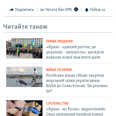
Поділитись
Читати без VPN
Follow us
Читайте також
ПРАВА ЛЮДИНИ
«Крим – єдиний регіон, де
українці – меншість»: дискусія
навколо нової пам'ятної дати
ВІЙНА ТА КРИМ
Російська влада обіцяє закрити
морський шлях українським
БпЛА до Севастополя. Чи реально
це?
СУСПІЛЬСТВО
«Крим – не Росія»: маркетплейс
Ozon припинив прийом нових