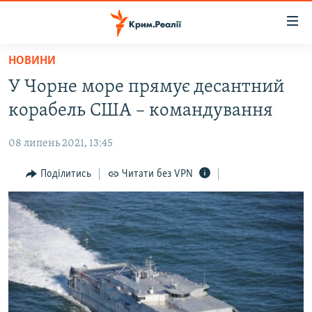
Доступність
посилання
Перейти
НОВИНИ
до
НОВИНИ
У Чорне море прямує десантний
основного
ВОДА.КРИМ
матеріалу
корабель США – командування
ВІДЕО ТА ФОТО
Перейти
до
08 липень 2021, 13:45
ПОЛІТИКА
основної
БЛОГИ
Поділитись
Читати без VPN
навігації
Перейти
ПОГЛЯД
до
ІНТЕРВ'Ю
пошуку
ВСЕ ЗА ДЕНЬ
СПЕЦПРОЕКТИ
ЯК ОБІЙТИ БЛОКУВАННЯ
ДЕПОРТАЦІЯ