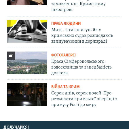
замовлень на Кримському
півострові
ПРАВА ЛЮДИНИ
Мить – і ти шпигун. Як у
кримських судах розглядають
звинувачення в держзраді
ФОТОГАЛЕРЕЇ
Краса Сімферопольського
водосховища та занедбаність
довкола
ВІЙНА ТА КРИМ
Сорок днів, сорок ночей. Про
результати кримської операції з
примусу Росії до миру
ДОЛУЧАЙСЯ!