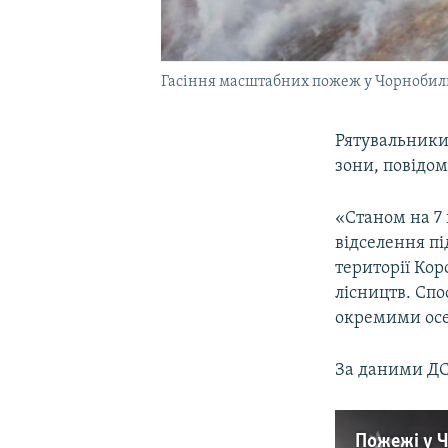
Гасіння масштабних пожеж у Чорнобильс
Рятувальники
зони, повідо
«Станом на 7 
відселення п
території Кор
лісництв. Спо
окремими осе
За даними ДСН