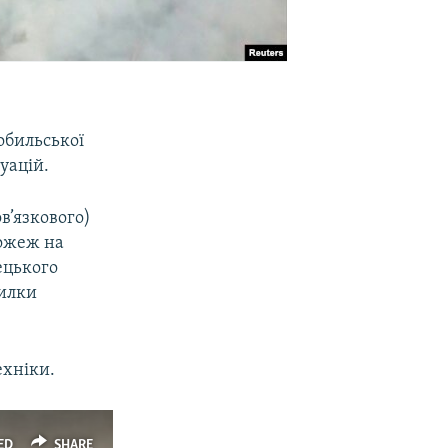
обильської
уацій.
в’язкового)
пожеж на
ецького
тилки
ехніки.
ED
SHARE