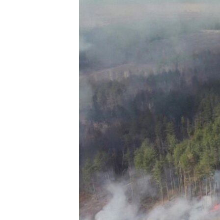
ВІДЕОУРОКИ «ELIFBE»
СВІДЧЕННЯ ОКУПАЦІЇ
УКРАЇНСЬКА ПРОБЛЕМА КРИМУ
ІНФОГРАФІКА