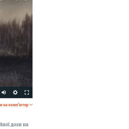
Auto
270p
и на комп'ютер
SHARE
360p
404p
ійної дози на