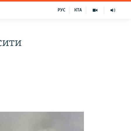
РУС
КТА
сити