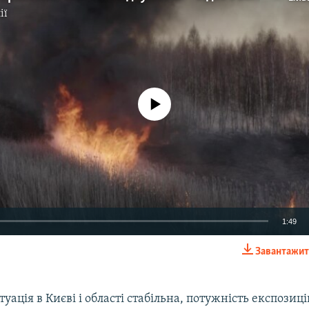
ії
No media source currently available
1:49
Завантажит
EMBED
туація в Києві і області стабільна, потужність експозиц