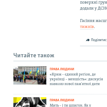
поверхні ґрун
додали у ДСН
Гасіння масш
тижнів
.
Поділитис
Читайте також
ПРАВА ЛЮДИНИ
«Крим – єдиний регіон, де
українці – меншість»: дискусія
навколо нової пам'ятної дати
ПРАВА ЛЮДИНИ
Мить – і ти шпигун. Як у