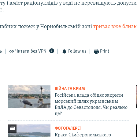
ту і вміст радіонуклідів у воді не перевищують допуст
С.
Auto
270p
360p
404p
табних пожеж у Чорнобильській зоні
триває вже близь
1080p
ь
Читати без VPN
Follow us
Print
ВІЙНА ТА КРИМ
Російська влада обіцяє закрити
морський шлях українським
БпЛА до Севастополя. Чи реально
це?
ФОТОГАЛЕРЕЇ
Краса Сімферопольського