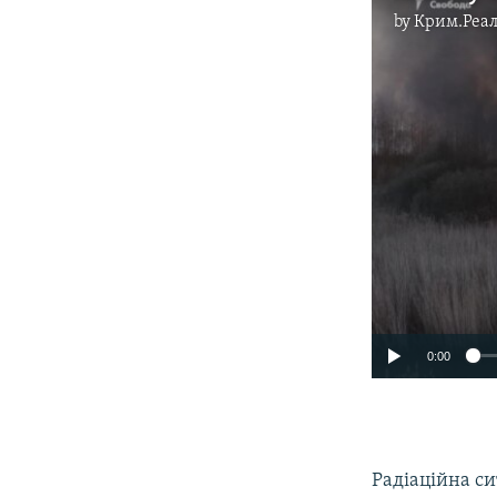
by
Крим.Реал
0:00
Радіаційна си