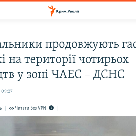
альники продовжують га
і на території чотирьох
цтв у зоні ЧАЕС – ДСНС
 09:27
ь
Читати без VPN