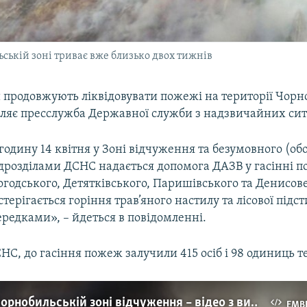
ькій зоні триває вже близько двох тижнів
 продовжують ліквідовувати пожежі на території Чорн
мляє пресслужба Державної служби з надзвичайних сит
годину 14 квітня у Зоні відчуження та безумовного (обо
ідрозділами ДСНС надається допомога ДАЗВ у гасінні 
огодського, Детятківського, Паришівського та Денисов
стерігається горіння трав’яного настилу та лісової підс
редками», – йдеться в повідомленні.
С, до гасіння пожеж залучили 415 осіб і 98 одиниць т
Пожежі у Чорнобильській зоні відчуження – відео з висоти
EMB