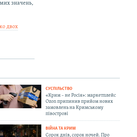
имих значень,
1080p
ко двох
px
width
СУСПІЛЬСТВО
«Крим – не Росія»: маркетплейс
Ozon припинив прийом нових
замовлень на Кримському
півострові
ВІЙНА ТА КРИМ
Сорок днів, сорок ночей. Про