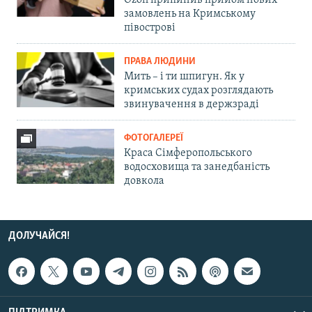
Ozon припинив прийом нових
замовлень на Кримському
півострові
ПРАВА ЛЮДИНИ
Мить – і ти шпигун. Як у
кримських судах розглядають
звинувачення в держзраді
ФОТОГАЛЕРЕЇ
Краса Сімферопольського
водосховища та занедбаність
довкола
ДОЛУЧАЙСЯ!