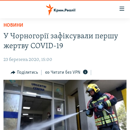
Доступність
посилання
Перейти
НОВИНИ
до
НОВИНИ
У Чорногорії зафіксували першу
основного
ВОДА.КРИМ
матеріалу
жертву COVID-19
ВІДЕО ТА ФОТО
Перейти
до
23 березень 2020, 15:00
ПОЛІТИКА
основної
БЛОГИ
Поділитись
Читати без VPN
навігації
Перейти
ПОГЛЯД
до
ІНТЕРВ'Ю
пошуку
ВСЕ ЗА ДЕНЬ
СПЕЦПРОЕКТИ
ЯК ОБІЙТИ БЛОКУВАННЯ
ДЕПОРТАЦІЯ