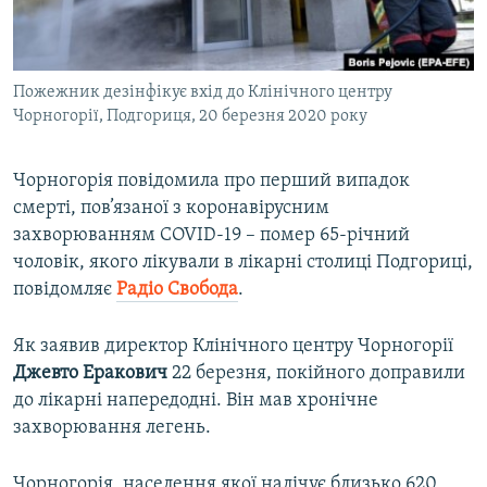
ВІДЕОУРОКИ «ELIFBE»
Русский
СВІДЧЕННЯ ОКУПАЦІЇ
Qırımtatar
Пожежник дезінфікує вхід до Клінічного центру
УКРАЇНСЬКА ПРОБЛЕМА КРИМУ
Чорногорії, Подгориця, 20 березня 2020 року
ДОЛУЧАЙСЯ!
ІНФОГРАФІКА
Чорногорія повідомила про перший випадок
смерті, пов’язаної з коронавірусним
захворюванням COVID-19 – помер 65-річний
Усі сайти RFE/RL
чоловік, якого лікували в лікарні столиці Подгориці,
повідомляє
Радіо Свобода
.
Як заявив директор Клінічного центру Чорногорії
Джевто Еракович
22 березня, покійного доправили
до лікарні напередодні. Він мав хронічне
захворювання легень.
Чорногорія, населення якої налічує близько 620