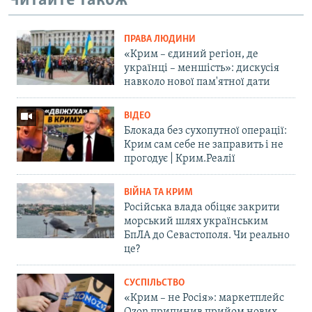
Читайте також
ПРАВА ЛЮДИНИ
«Крим – єдиний регіон, де
українці – меншість»: дискусія
навколо нової пам'ятної дати
ВІДЕО
Блокада без сухопутної операції:
Крим сам себе не заправить і не
прогодує | Крим.Реалії
ВІЙНА ТА КРИМ
Російська влада обіцяє закрити
морський шлях українським
БпЛА до Севастополя. Чи реально
це?
СУСПІЛЬСТВО
«Крим – не Росія»: маркетплейс