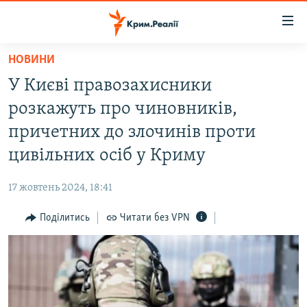
Доступність
посилання
Перейти
НОВИНИ
до
НОВИНИ
У Києві правозахисники
основного
ВОДА.КРИМ
матеріалу
розкажуть про чиновників,
ВІДЕО ТА ФОТО
Перейти
причетних до злочинів проти
до
ПОЛІТИКА
цивільних осіб у Криму
основної
БЛОГИ
навігації
17 жовтень 2024, 18:41
Перейти
ПОГЛЯД
до
Поділитись
Читати без VPN
ІНТЕРВ'Ю
пошуку
ВСЕ ЗА ДЕНЬ
СПЕЦПРОЕКТИ
ЯК ОБІЙТИ БЛОКУВАННЯ
ДЕПОРТАЦІЯ