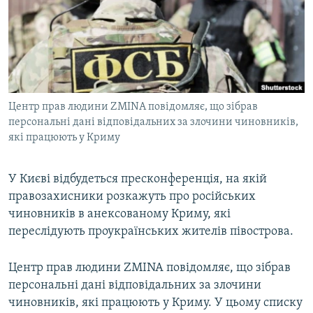
ВІДЕОУРОКИ «ELIFBE»
Русский
СВІДЧЕННЯ ОКУПАЦІЇ
Qırımtatar
УКРАЇНСЬКА ПРОБЛЕМА КРИМУ
ДОЛУЧАЙСЯ!
ІНФОГРАФІКА
Центр прав людини ZMINA повідомляє, що зібрав
персональні дані відповідальних за злочини чиновників,
які працюють у Криму
Усі сайти RFE/RL
У Києві відбудеться пресконференція, на якій
правозахисники розкажуть про російських
чиновників в анексованому Криму, які
переслідують проукраїнських жителів півострова.
Центр прав людини ZMINA повідомляє, що зібрав
персональні дані відповідальних за злочини
чиновників, які працюють у Криму. У цьому списку