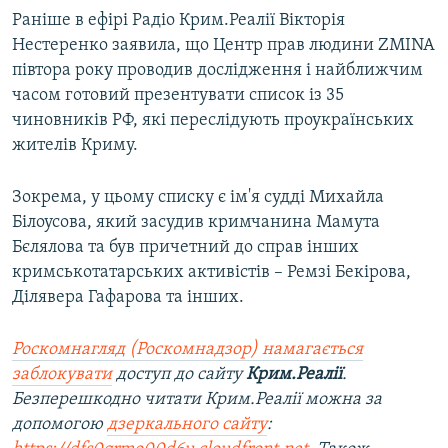
Раніше в ефірі Радіо Крим.Реалії Вікторія
Нестеренко заявила, що Центр прав людини ZMINA
півтора року проводив дослідження і найближчим
часом готовий презентувати список із 35
чиновників РФ, які переслідують проукраїнських
жителів Криму.
Зокрема, у цьому списку є ім'я судді Михайла
Білоусова, який засудив кримчанина Мамута
Бєлялова та був причетний до справ інших
кримськотатарських активістів – Ремзі Бекірова,
Ділявера Гафарова та інших.
Роскомнагляд (Роскомнадзор) намагається
заблокувати
доступ до сайту
Крим.Реалії
.
Безперешкодно читати Крим.Реалії можна за
допомогою
дзеркального сайту
: