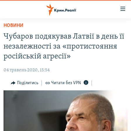
Доступність
посилання
Перейти
НОВИНИ
до
НОВИНИ
Чубаров подякував Латвії в день її
основного
ВОДА.КРИМ
матеріалу
незалежності за «протистояння
ВІДЕО ТА ФОТО
Перейти
російській агресії»
до
ПОЛІТИКА
основної
04 травень 2020, 15:54
БЛОГИ
навігації
Перейти
Поділитись
Читати без VPN
ПОГЛЯД
до
ІНТЕРВ'Ю
пошуку
ВСЕ ЗА ДЕНЬ
СПЕЦПРОЕКТИ
ЯК ОБІЙТИ БЛОКУВАННЯ
ДЕПОРТАЦІЯ