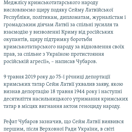
Меджлісу кримськотатарського народу
висловлюємо щиру подяку Сейму Латвійської
Республіки, політикам, дипломатам, журналістам і
громадським діячам Латвії за спільні зусилля та
взаємодію у визволенні Криму від російських
окупантів, щиру підтримку боротьби
кримськотатарського народу за відновлення своїх
прав, за спільне з Україною протистояння
російській агресії», – написав Чубаров.
9 травня 2019 року до 75-ї річниці депортації
кримських татар Сейм Латвії ухвалив заяву, якою
визнав депортацію 18 травня 1944 року і наступні
десятиліття насильницького утримання кримських
татар в місцях вигнання актом геноциду народу.
Рефат Чубаров зазначив, що Сейм Латвії виявився
першим, після Верховної Ради України, в світі