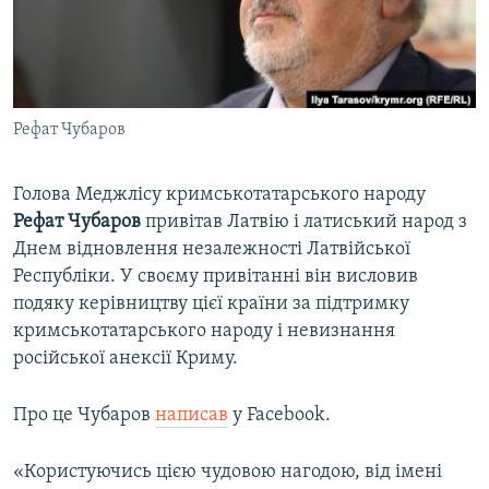
ВІДЕОУРОКИ «ELIFBE»
Русский
СВІДЧЕННЯ ОКУПАЦІЇ
Qırımtatar
УКРАЇНСЬКА ПРОБЛЕМА КРИМУ
Рефат Чубаров
ДОЛУЧАЙСЯ!
ІНФОГРАФІКА
Голова Меджлісу кримськотатарського народу
Рефат Чубаров
привітав Латвію і латиський народ з
Усі сайти RFE/RL
Днем відновлення незалежності Латвійської
Республіки. У своєму привітанні він висловив
подяку керівництву цієї країни за підтримку
кримськотатарського народу і невизнання
російської анексії Криму.
Про це Чубаров
написав
у Facebook.
«Користуючись цією чудовою нагодою, від імені