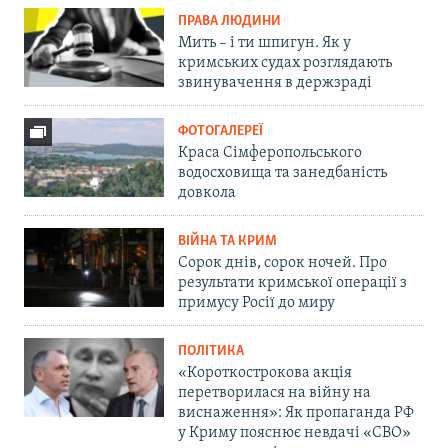
ПРАВА ЛЮДИНИ
Мить – і ти шпигун. Як у
кримських судах розглядають
звинувачення в держзраді
ФОТОГАЛЕРЕЇ
Краса Сімферопольського
водосховища та занедбаність
довкола
ВІЙНА ТА КРИМ
Сорок днів, сорок ночей. Про
результати кримської операції з
примусу Росії до миру
ПОЛІТИКА
«Короткострокова акція
перетворилася на війну на
виснаження»: Як пропаганда РФ
у Криму пояснює невдачі «СВО»