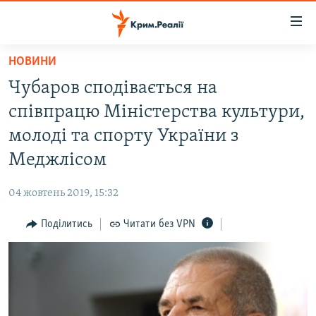
Доступність
посилання
Перейти
НОВИНИ
до
НОВИНИ
Чубаров сподівається на
основного
ВОДА.КРИМ
матеріалу
співпрацю Міністерства культури,
ВІДЕО ТА ФОТО
Перейти
молоді та спорту України з
до
ПОЛІТИКА
Меджлісом
основної
БЛОГИ
навігації
04 жовтень 2019, 15:32
Перейти
ПОГЛЯД
до
Поділитись
Читати без VPN
ІНТЕРВ'Ю
пошуку
ВСЕ ЗА ДЕНЬ
СПЕЦПРОЕКТИ
ЯК ОБІЙТИ БЛОКУВАННЯ
ДЕПОРТАЦІЯ