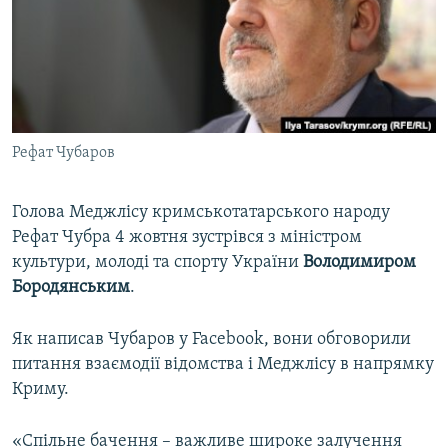
ВІДЕОУРОКИ «ELIFBE»
Русский
СВІДЧЕННЯ ОКУПАЦІЇ
Qırımtatar
УКРАЇНСЬКА ПРОБЛЕМА КРИМУ
ДОЛУЧАЙСЯ!
ІНФОГРАФІКА
Рефат Чубаров
Голова Меджлісу кримськотатарського народу
Усі сайти RFE/RL
Рефат Чубра 4 жовтня зустрівся з міністром
культури, молоді та спорту України
Володимиром
Бородянським
.
Як написав Чубаров у Facebook, вони обговорили
питання взаємодії відомства і Меджлісу в напрямку
Криму.
«Спільне бачення – важливе широке залучення