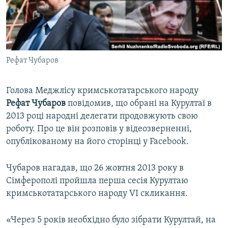
ВІДЕОУРОКИ «ELIFBE»
Русский
СВІДЧЕННЯ ОКУПАЦІЇ
Qırımtatar
УКРАЇНСЬКА ПРОБЛЕМА КРИМУ
Рефат Чубаров
ДОЛУЧАЙСЯ!
ІНФОГРАФІКА
Голова Меджлісу кримськотатарського народу
Рефат Чубаров
повідомив, що обрані на Курултаї в
Усі сайти RFE/RL
2013 році народні делегати продовжують свою
роботу. Про це він розповів у відеозверненні,
опублікованому на його сторінці у Facebook.
Чубаров нагадав, що 26 жовтня 2013 року в
Сімферополі пройшла перша сесія Курултаю
кримськотатарського народу VI скликання.
«Через 5 років необхідно було зібрати Курултай, на