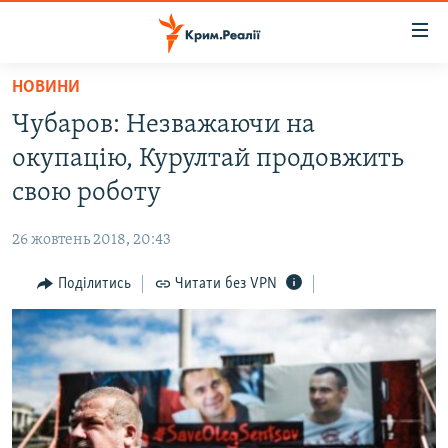
Доступність
посилання
Перейти
НОВИНИ
до
НОВИНИ
Чубаров: Незважаючи на
основного
ВОДА.КРИМ
матеріалу
окупацію, Курултай продовжить
ВІДЕО ТА ФОТО
Перейти
свою роботу
до
ПОЛІТИКА
основної
26 жовтень 2018, 20:43
БЛОГИ
навігації
Перейти
Поділитись
Читати без VPN
ПОГЛЯД
до
ІНТЕРВ'Ю
пошуку
ВСЕ ЗА ДЕНЬ
СПЕЦПРОЕКТИ
ЯК ОБІЙТИ БЛОКУВАННЯ
ДЕПОРТАЦІЯ