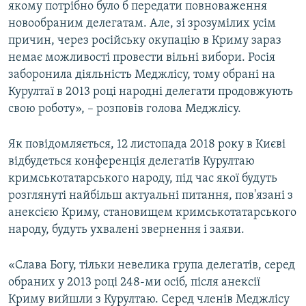
якому потрібно було б передати повноваження
новообраним делегатам. Але, зі зрозумілих усім
причин, через російську окупацію в Криму зараз
немає можливості провести вільні вибори. Росія
заборонила діяльність Меджлісу, тому обрані на
Курултаї в 2013 році народні делегати продовжують
свою роботу», – розповів голова Меджлісу.
Як повідомляється, 12 листопада 2018 року в Києві
відбудеться конференція делегатів Курултаю
кримськотатарського народу, під час якої будуть
розглянуті найбільш актуальні питання, пов'язані з
анексією Криму, становищем кримськотатарського
народу, будуть ухвалені звернення і заяви.
«Слава Богу, тільки невелика група делегатів, серед
обраних у 2013 році 248-ми осіб, після анексії
Криму вийшли з Курултаю. Серед членів Меджлісу