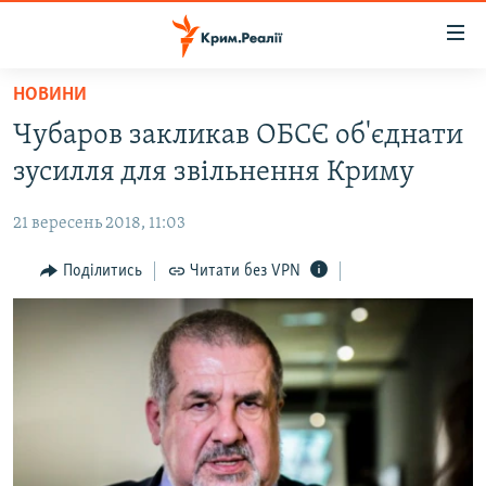
Доступність
посилання
Перейти
НОВИНИ
до
НОВИНИ
Чубаров закликав ОБСЄ об'єднати
основного
ВОДА.КРИМ
матеріалу
зусилля для звільнення Криму
ВІДЕО ТА ФОТО
Перейти
до
21 вересень 2018, 11:03
ПОЛІТИКА
основної
БЛОГИ
Поділитись
Читати без VPN
навігації
Перейти
ПОГЛЯД
до
ІНТЕРВ'Ю
пошуку
ВСЕ ЗА ДЕНЬ
СПЕЦПРОЕКТИ
ЯК ОБІЙТИ БЛОКУВАННЯ
ДЕПОРТАЦІЯ