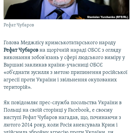
ВІДЕОУРОКИ «ELIFBE»
Русский
СВІДЧЕННЯ ОКУПАЦІЇ
Qırımtatar
Рефат Чубаров
УКРАЇНСЬКА ПРОБЛЕМА КРИМУ
ДОЛУЧАЙСЯ!
ІНФОГРАФІКА
Голова Меджлісу кримськотатарського народу
Рефат Чубаров
на щорічній нараді ОБСЄ з огляду
виконання зобов'язань у сфері людського виміру у
Усі сайти RFE/RL
Варшаві закликав країни-учасниці ОБСЄ
«об'єднати зусилля з метою припинення російської
агресії проти України і звільнення окупованих
територій».
Як повідомляє прес-служба посольства України в
Польщі на своїй сторінці у Facebook, e своєму
виступі Рефат Чубаров нагадав, що, починаючи з
лютого 2014 року, коли Росія анексувала Крим і
здійснила збройну агресію проти України, ця