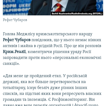
ВІДЕОУРОКИ «ELIFBE»
Русский
СВІДЧЕННЯ ОКУПАЦІЇ
Qırımtatar
Рефат Чубаров
УКРАЇНСЬКА ПРОБЛЕМА КРИМУ
ДОЛУЧАЙСЯ!
ІНФОГРАФІКА
Голова Меджлісу кримськотатарського народу
Рефат Чубаров
повідомив, що у нього немає ніяких
активів і майна в сусідній Росії. Про це він розповів
Усі сайти RFE/RL
Крим.Реалії
, коментуючи рішення уряду Росії
запровадити проти нього «персональні економічні
санкції».
«Для мене це пройдений етап. У російській
державі, яка все більше перетворюється на
тоталітарну, існує безліч дуже різних інших
списків, на підставі яких вони репресують власних
громадян та іноземців. Є Росфінмоніторинг. Він
давно вже веде перелік організацій і фізосіб щодо