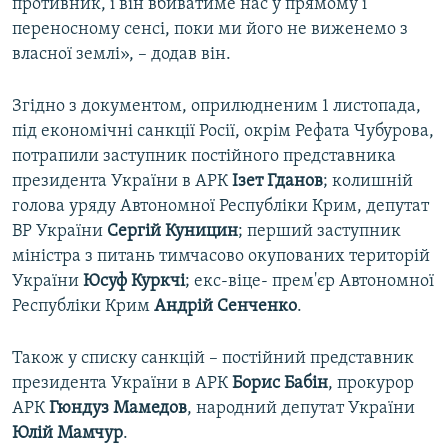
противник, і він вбиватиме нас у прямому і
переносному сенсі, поки ми його не виженемо з
власної землі», – додав він.
Згідно з документом, оприлюдненим 1 листопада,
під економічні санкції Росії, окрім Рефата Чубурова,
потрапили заступник постійного представника
президента України в АРК
Ізет Гданов
; колишній
голова уряду Автономної Республіки Крим, депутат
ВР України
Сергій Куницин
; перший заступник
міністра з питань тимчасово окупованих територій
України
Юсуф Куркчі
; екс-віце- прем'єр Автономної
Республіки Крим
Андрій Сенченко
.​
Також у списку санкцій – постійний представник
президента України в АРК
Борис Бабін
, прокурор
АРК
Гюндуз Мамедов
, народний депутат України
Юлій Мамчур
.