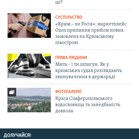
це?
СУСПІЛЬСТВО
«Крим – не Росія»: маркетплейс
Ozon припинив прийом нових
замовлень на Кримському
півострові
ПРАВА ЛЮДИНИ
Мить – і ти шпигун. Як у
кримських судах розглядають
звинувачення в держзраді
ФОТОГАЛЕРЕЇ
Краса Сімферопольського
водосховища та занедбаність
довкола
ДОЛУЧАЙСЯ!