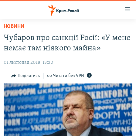
Доступність
посилання
Перейти
НОВИНИ
до
НОВИНИ
Чубаров про санкції Росії: «У мене
основного
ВОДА.КРИМ
матеріалу
немає там ніякого майна»
ВІДЕО ТА ФОТО
Перейти
до
01 листопад 2018, 13:30
ПОЛІТИКА
основної
БЛОГИ
Поділитись
Читати без VPN
навігації
Перейти
ПОГЛЯД
до
ІНТЕРВ'Ю
пошуку
ВСЕ ЗА ДЕНЬ
СПЕЦПРОЕКТИ
ЯК ОБІЙТИ БЛОКУВАННЯ
ДЕПОРТАЦІЯ