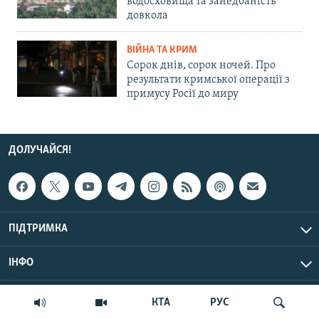
водосховища та занедбаність
довкола
ВІЙНА ТА КРИМ
Сорок днів, сорок ночей. Про
результати кримської операції з
примусу Росії до миру
ДОЛУЧАЙСЯ!
ПІДТРИМКА
ІНФО
© Крим.Реалії, 2026 | Усі права застережено.
КТА
РУС