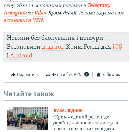
слідкуйте за основними подіями в
Telegram
,
Instagram
та
Viber
Крим.Реалії
. Рекомендуємо вам
встановити
VPN
.
Новини без блокування і цензури!
Встановити
додаток
Крим.Реалії для
iOS
і
Android
.
Поділитись
Читати без VPN
Follow us
Читайте також
ПРАВА ЛЮДИНИ
«Крим – єдиний регіон, де
українці – меншість»: дискусія
навколо нової пам'ятної дати