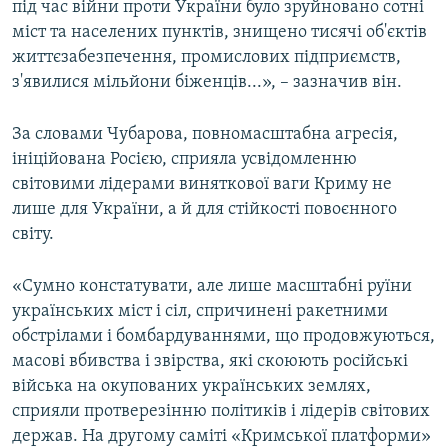
під час війни проти України було зруйновано сотні
міст та населених пунктів, знищено тисячі об'єктів
життєзабезпечення, промислових підприємств,
з'явилися мільйони біженців...», – зазначив він.
За словами Чубарова, повномасштабна агресія,
ініційована Росією, сприяла усвідомленню
світовими лідерами виняткової ваги Криму не
лише для України, а й для стійкості повоєнного
світу.
«Сумно констатувати, але лише масштабні руїни
українських міст і сіл, спричинені ракетними
обстрілами і бомбардуваннями, що продовжуються,
масові вбивства і звірства, які скоюють російські
війська на окупованих українських землях,
сприяли протверезінню політиків і лідерів світових
держав. На другому саміті «Кримської платформи»