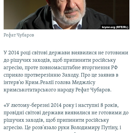
ВІДЕОУРОКИ «ELIFBE»
Русский
СВІДЧЕННЯ ОКУПАЦІЇ
Qırımtatar
УКРАЇНСЬКА ПРОБЛЕМА КРИМУ
Рефат Чубаров
ДОЛУЧАЙСЯ!
ІНФОГРАФІКА
У 2014 році світові держави виявилися не готовими
до рішучих заходів, щоб припинити російську
Усі сайти RFE/RL
агресію, проте повномасштабне вторгнення РФ
сприяло протверезінню Заходу. Про це заявив в
інтерв'ю Крим.Реалії голова Меджлісу
кримськотатарського народу Рефат Чубаров.
«У лютому-березні 2014 року і наступні 8 років,
провідні світові держави виявилися не готовими до
рішучих заходів, щоб припинити російську
агресію. Це розв'язало руки Володимиру Путіну, і