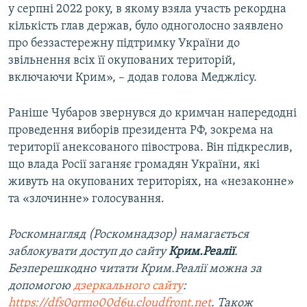
у серпні 2022 року, в якому взяла участь рекордна
кількість глав держав, було одноголосно заявлено
про беззастережну підтримку України до
звільнення всіх її окупованих територій,
включаючи Крим», – додав голова Меджлісу.
Раніше Чубаров звернувся до кримчан напередодні
проведення виборів президента РФ, зокрема на
території анексованого півострова. Він підкреслив,
що влада Росії заганяє громадян України, які
живуть на окупованих територіях, на «незаконне»
та «злочинне» голосування.
Роскомнагляд (Роскомнадзор) намагається
заблокувати доступ до сайту
Крим.Реалії
.
Безперешкодно читати Крим.Реалії можна за
допомогою
дзеркального сайту
:
https://dfs0qrmo00d6u.cloudfront.net
. Також