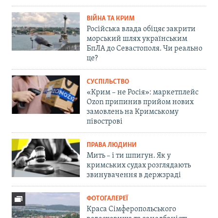
ВІЙНА ТА КРИМ
Російська влада обіцяє закрити
морський шлях українським
БпЛА до Севастополя. Чи реально
це?
СУСПІЛЬСТВО
«Крим – не Росія»: маркетплейс
Ozon припинив прийом нових
замовлень на Кримському
півострові
ПРАВА ЛЮДИНИ
Мить – і ти шпигун. Як у
кримських судах розглядають
звинувачення в держзраді
ФОТОГАЛЕРЕЇ
Краса Сімферопольського