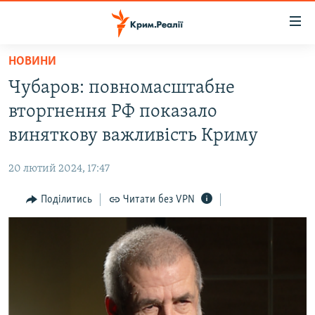
Доступність
посилання
Перейти
НОВИНИ
до
НОВИНИ
Чубаров: повномасштабне
основного
ВОДА.КРИМ
матеріалу
вторгнення РФ показало
ВІДЕО ТА ФОТО
Перейти
виняткову важливість Криму
до
ПОЛІТИКА
основної
20 лютий 2024, 17:47
БЛОГИ
навігації
Перейти
Поділитись
Читати без VPN
ПОГЛЯД
до
ІНТЕРВ'Ю
пошуку
ВСЕ ЗА ДЕНЬ
СПЕЦПРОЕКТИ
ЯК ОБІЙТИ БЛОКУВАННЯ
ДЕПОРТАЦІЯ