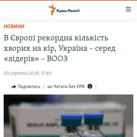
Доступність
посилання
Перейти
НОВИНИ
до
НОВИНИ
В Європі рекордна кількість
основного
ВОДА.КРИМ
матеріалу
хворих на кір, Україна – серед
ВІДЕО ТА ФОТО
Перейти
«лідерів» – ВООЗ
до
ПОЛІТИКА
основної
20 серпень 2018, 17:40
БЛОГИ
навігації
Перейти
Поділитись
Читати без VPN
ПОГЛЯД
до
ІНТЕРВ'Ю
пошуку
ВСЕ ЗА ДЕНЬ
СПЕЦПРОЕКТИ
ЯК ОБІЙТИ БЛОКУВАННЯ
ДЕПОРТАЦІЯ