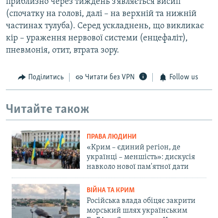
приблизно через тиждень з’являється висип
(спочатку на голові, далі – на верхній та нижній
частинах тулуба). Серед ускладнень, що викликає
кір – ураження нервової системи (енцефаліт),
пневмонія, отит, втрата зору.
Поділитись
Читати без VPN
Follow us
Читайте також
ПРАВА ЛЮДИНИ
«Крим – єдиний регіон, де
українці – меншість»: дискусія
навколо нової пам'ятної дати
ВІЙНА ТА КРИМ
Російська влада обіцяє закрити
морський шлях українським