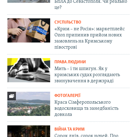
БпЛА до Севастополя. Чи реально
це?
СУСПІЛЬСТВО
«Крим – не Росія»: маркетплейс
Ozon припинив прийом нових
замовлень на Кримському
півострові
ПРАВА ЛЮДИНИ
Мить – і ти шпигун. Як у
кримських судах розглядають
звинувачення в держзраді
ФОТОГАЛЕРЕЇ
Краса Сімферопольського
водосховища та занедбаність
довкола
ВІЙНА ТА КРИМ
Сорок днів, сорок ночей. Про