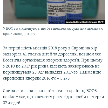
ВІДЕОУРОКИ «ELIFBE»
Русский
СВІДЧЕННЯ ОКУПАЦІЇ
Qırımtatar
УКРАЇНСЬКА ПРОБЛЕМА КРИМУ
У ВООЗ наголошують, що без щеплення будь-яка людина є
ДОЛУЧАЙСЯ!
ІНФОГРАФІКА
вразливою до кору
За перші шість місяців 2018 року в Європі на кір
Усі сайти RFE/RL
захворіла 41 тисяча дітей та дорослих, повідомляє
Всесвітня організація охорони здоров’я. При цьому
з 2010 по 2017 рік річна кількість захворювань не
перевищувала 23 927 випадків 2017-го. Найменше
європейців хворіли 2016-го – 5 273.
Спираючись на локальні звіти по країнах, ВООЗ
повідомляє, що з початку року від хвороби померли
37 людей.