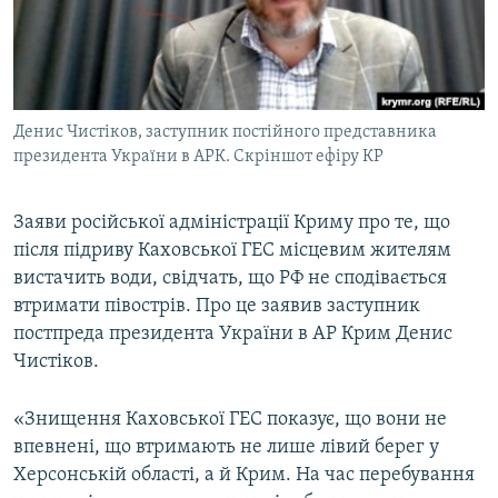
ВІДЕОУРОКИ «ELIFBE»
Русский
СВІДЧЕННЯ ОКУПАЦІЇ
Qırımtatar
УКРАЇНСЬКА ПРОБЛЕМА КРИМУ
Денис Чистіков, заступник постійного представника
ДОЛУЧАЙСЯ!
ІНФОГРАФІКА
президента України в АРК. Скріншот ефіру КР
Заяви російської адміністрації Криму про те, що
Усі сайти RFE/RL
після підриву Каховської ГЕС місцевим жителям
вистачить води, свідчать, що РФ не сподівається
втримати півострів. Про це заявив заступник
постпреда президента України в АР Крим Денис
Чистіков.
«Знищення Каховської ГЕС показує, що вони не
впевнені, що втримають не лише лівий берег у
Херсонській області, а й Крим. На час перебування