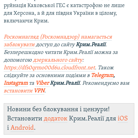
руйнація Каховської ГЕС є катастрофою не лише
для Херсона, а й для півдня України в цілому,
включаючи Крим.
Роскомнагляд (Роскомнадзор) намагається
заблокувати
доступ до сайту
Крим.Реалії
.
Безперешкодно читати Крим.Реалії можна за
допомогою
дзеркального сайту
:
https://dfs0qrmo00d6u.cloudfront.net
. Також
слідкуйте за основними подіями в
Telegram
,
Instagram
та
Viber
Крим.Реалії
. Ре
комендуємо вам
встановити
VPN
.
Новини без блокування і цензури!
Встановити
додаток
Крим.Реалії для
iOS
і
Android
.