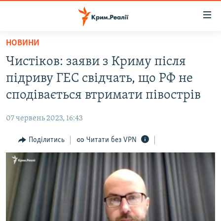
Доступність
посилання
Перейти
НОВИНИ
до
НОВИНИ
Чистіков: заяви з Криму після
основного
ВОДА.КРИМ
матеріалу
підриву ГЕС свідчать, що РФ не
ВІДЕО ТА ФОТО
Перейти
сподівається втримати півострів
до
ПОЛІТИКА
основної
07 червень 2023, 16:43
БЛОГИ
навігації
Перейти
Поділитись
Читати без VPN
ПОГЛЯД
до
ІНТЕРВ'Ю
пошуку
ВСЕ ЗА ДЕНЬ
СПЕЦПРОЕКТИ
ЯК ОБІЙТИ БЛОКУВАННЯ
ДЕПОРТАЦІЯ