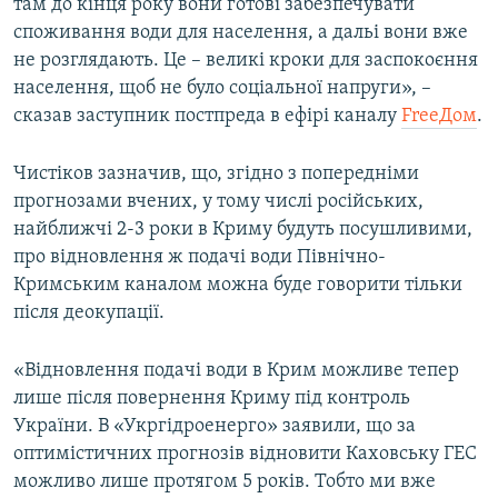
там до кінця року вони готові забезпечувати
споживання води для населення, а дальі вони вже
не розглядають. Це – великі кроки для заспокоєння
населення, щоб не було соціальної напруги», –
сказав заступник постпреда в ефірі каналу
FreeДом
.
Чистіков зазначив, що, згідно з попередніми
прогнозами вчених, у тому числі російських,
найближчі 2-3 роки в Криму будуть посушливими,
про відновлення ж подачі води Північно-
Кримським каналом можна буде говорити тільки
після деокупації.
«Відновлення подачі води в Крим можливе тепер
лише після повернення Криму під контроль
України. В «Укргідроенерго» заявили, що за
оптимістичних прогнозів відновити Каховську ГЕС
можливо лише протягом 5 років. Тобто ми вже