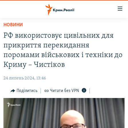
Доступність
посилання
Перейти
НОВИНИ
до
НОВИНИ
РФ використовує цивільних для
основного
ВОДА.КРИМ
матеріалу
прикриття перекидання
ВІДЕО ТА ФОТО
Перейти
поромами військових і техніки до
до
ПОЛІТИКА
Криму – Чистіков
основної
БЛОГИ
навігації
24 липень 2024, 13:46
Перейти
ПОГЛЯД
до
Поділитись
Читати без VPN
ІНТЕРВ'Ю
пошуку
ВСЕ ЗА ДЕНЬ
СПЕЦПРОЕКТИ
ЯК ОБІЙТИ БЛОКУВАННЯ
ДЕПОРТАЦІЯ