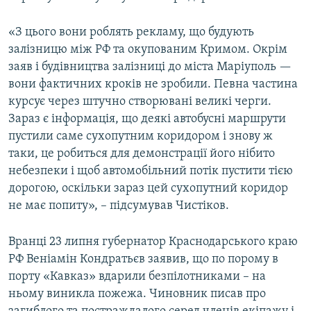
«З цього вони роблять рекламу, що будують
залізницю між РФ та окупованим Кримом. Окрім
заяв і будівництва залізниці до міста Маріуполь —
вони фактичних кроків не зробили. Певна частина
курсує через штучно створювані великі черги.
Зараз є інформація, що деякі автобусні маршрути
пустили саме сухопутним коридором і знову ж
таки, це робиться для демонстрації його нібито
небезпеки і щоб автомобільний потік пустити тією
дорогою, оскільки зараз цей сухопутний коридор
не має попиту», – підсумував Чистіков.
Вранці 23 липня губернатор Краснодарського краю
РФ Веніамін Кондратьєв заявив, що по порому в
порту «Кавказ» вдарили безпілотниками – на
ньому виникла пожежа. Чиновник писав про