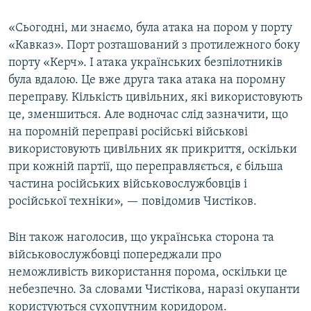
«Сьогодні, ми знаємо, була атака на пором у порту
«Кавказ». Порт розташований з протилежного боку
порту «Керч». І атака українських безпілотників
була вдалою. Це вже друга така атака на поромну
переправу. Кількість цивільних, які використовують
це, зменшиться. Але водночас слід зазначити, що
на поромній переправі російські військові
використовують цивільних як прикриття, оскільки
при кожній партії, що переправляється, є більша
частина російських військовослужбовців і
російської техніки», — повідомив Чистіков.
Він також наголосив, що українська сторона та
військовослужбовці попереджали про
неможливість використання порома, оскільки це
небезпечно. За словами Чистікова, наразі окупанти
користуються сухопутним коридором.