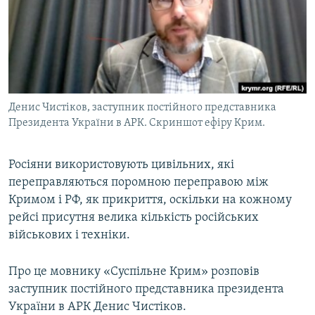
ВІДЕОУРОКИ «ELIFBE»
Русский
СВІДЧЕННЯ ОКУПАЦІЇ
Qırımtatar
УКРАЇНСЬКА ПРОБЛЕМА КРИМУ
ДОЛУЧАЙСЯ!
ІНФОГРАФІКА
Денис Чистіков, заступник постійного представника
Президента України в АРК. Скриншот ефіру Крим.
Усі сайти RFE/RL
Росіяни використовують цивільних, які
переправляються поромною переправою між
Кримом і РФ, як прикриття, оскільки на кожному
рейсі присутня велика кількість російських
військових і техніки.
Про це мовнику «Суспільне Крим» розповів
заступник постійного представника президента
України в АРК Денис Чистіков.