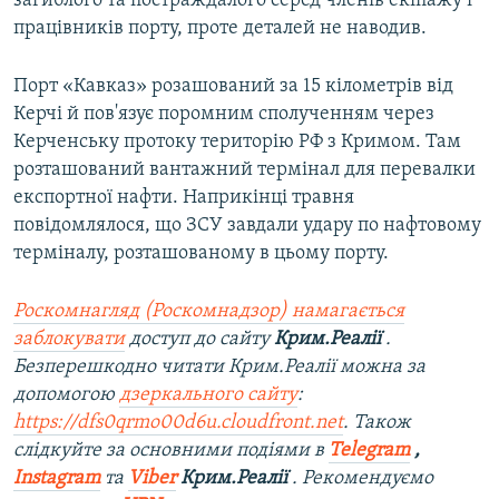
загиблого та постраждалого серед членів екіпажу і
працівників порту, проте деталей не наводив.
Порт «Кавказ» розашований за 15 кілометрів від
Керчі й пов'язує поромним сполученням через
Керченську протоку територію РФ з Кримом. Там
розташований вантажний термінал для перевалки
експортної нафти. Наприкінці травня
повідомлялося, що ЗСУ завдали удару по нафтовому
терміналу, розташованому в цьому порту.
Роскомнагляд (Роскомнадзор) намагається
заблокувати
доступ до сайту
Крим.Реалії
.
Безперешкодно читати Крим.Реалії можна за
допомогою
дзеркального сайту
:
https://dfs0qrmo00d6u.cloudfront.net
. Також
слідкуйте за основними подіями в
Telegram
,
Instagram
та
Viber
Крим.Реалії
. Рекомендуємо