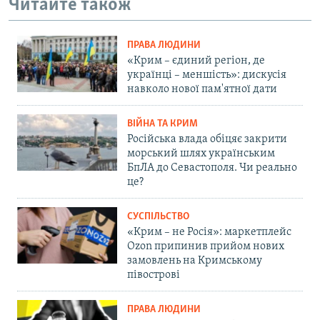
Читайте також
ПРАВА ЛЮДИНИ
«Крим – єдиний регіон, де
українці – меншість»: дискусія
навколо нової пам'ятної дати
ВІЙНА ТА КРИМ
Російська влада обіцяє закрити
морський шлях українським
БпЛА до Севастополя. Чи реально
це?
СУСПІЛЬСТВО
«Крим – не Росія»: маркетплейс
Ozon припинив прийом нових
замовлень на Кримському
півострові
ПРАВА ЛЮДИНИ