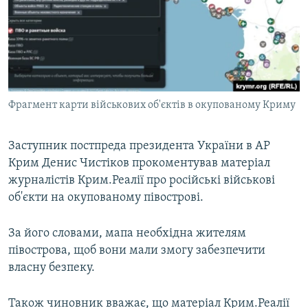
ВІДЕОУРОКИ «ELIFBE»
Русский
СВІДЧЕННЯ ОКУПАЦІЇ
Qırımtatar
УКРАЇНСЬКА ПРОБЛЕМА КРИМУ
ДОЛУЧАЙСЯ!
ІНФОГРАФІКА
Фрагмент карти військових об'єктів в окупованому Криму
Заступник постпреда президента України в АР
Усі сайти RFE/RL
Крим Денис Чистіков прокоментував матеріал
журналістів Крим.Реалії про російські військові
об'єкти на окупованому півострові.
За його словами, мапа необхідна жителям
півострова, щоб вони мали змогу забезпечити
власну безпеку.
Також чиновник вважає, що матеріал Крим.Реалії