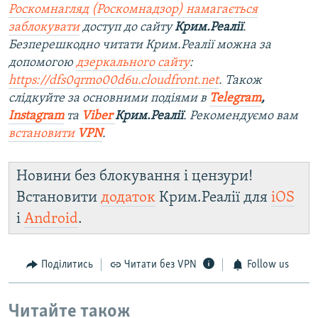
Роскомнагляд (Роскомнадзор) намагається
заблокувати
доступ до сайту
Крим.Реалії
.
Безперешкодно читати Крим.Реалії можна за
допомогою
дзеркального сайту
:
https://dfs0qrmo00d6u.cloudfront.net
. Також
слідкуйте за основними подіями в
Telegram
,
Instagram
та
Viber
Крим.Реалії
. Рекомендуємо вам
встановити
VPN
.
Новини без блокування і цензури!
Встановити
додаток
Крим.Реалії для
iOS
і
Android
.
Поділитись
Читати без VPN
Follow us
Читайте також