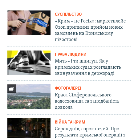
СУСПІЛЬСТВО
«Крим – не Росія»: маркетплейс
Ozon припинив прийом нових
замовлень на Кримському
півострові
ПРАВА ЛЮДИНИ
Мить – і ти шпигун. Як у
кримських судах розглядають
звинувачення в держзраді
ФОТОГАЛЕРЕЇ
Краса Сімферопольського
водосховища та занедбаність
довкола
ВІЙНА ТА КРИМ
Сорок днів, сорок ночей. Про
результати кримської операції з