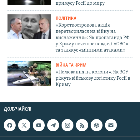
примусу Росії до миру
ПОЛІТИКА
«Короткострокова акція
перетворилася на війну на
виснаження»: Як пропаганда РФ
у Криму пояснює невдачі «СВО»
та залякує «мінними атаками»
ВІЙНА ТА КРИМ
«Полювання на колони». Як ЗСУ
ріжуть військову логістику Росії в
Криму
ДОЛУЧАЙСЯ!