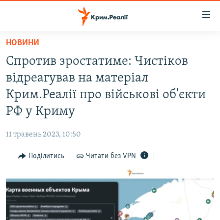
Доступність
посилання
Перейти
НОВИНИ
до
НОВИНИ
Спротив зростатиме: Чистіков
основного
ВОДА.КРИМ
матеріалу
відреагував на матеріал
ВІДЕО ТА ФОТО
Перейти
Крим.Реалії про військові об'єкти
до
ПОЛІТИКА
РФ у Криму
основної
БЛОГИ
навігації
11 травень 2023, 10:50
Перейти
ПОГЛЯД
до
Поділитись
Читати без VPN
ІНТЕРВ'Ю
пошуку
ВСЕ ЗА ДЕНЬ
СПЕЦПРОЕКТИ
ЯК ОБІЙТИ БЛОКУВАННЯ
ДЕПОРТАЦІЯ