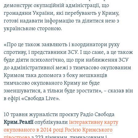
демонструє окупаційній адміністрації, що
громадяни України, які перебувають у Криму,
готові надавати інформацію та ділитися нею з
українською стороною.
«Про це також заявляють і координатори руху
спротиву, і представники ЗСУ. І що саме, а це також
буде діяти психологічно, що при наближення ЗСУ
до адміністративної межі з тимчасово окупованим
Кримом така допомога з боку мешканців
тимчасово окупованого Криму не буде
зменшуватися, а тільки буде зростати», – сказав він
в ефірі «Свобода Live».
10 травня журналісти проєкту Радіо Свобода
Крим.Реалії
опублікували
інтерактивну карту
окупованого в 2014 році Росією Кримського
півострова
з 223 діючими, тимчасовими і