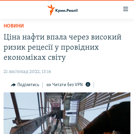
Доступність
посилання
Перейти
НОВИНИ
до
НОВИНИ
Ціна нафти впала через високий
основного
ВОДА.КРИМ
матеріалу
ризик рецесії у провідних
ВІДЕО ТА ФОТО
Перейти
економіках світу
до
ПОЛІТИКА
основної
21 листопад 2022, 13:16
БЛОГИ
навігації
Перейти
Поділитись
Читати без VPN
ПОГЛЯД
до
ІНТЕРВ'Ю
пошуку
ВСЕ ЗА ДЕНЬ
СПЕЦПРОЕКТИ
ЯК ОБІЙТИ БЛОКУВАННЯ
ДЕПОРТАЦІЯ