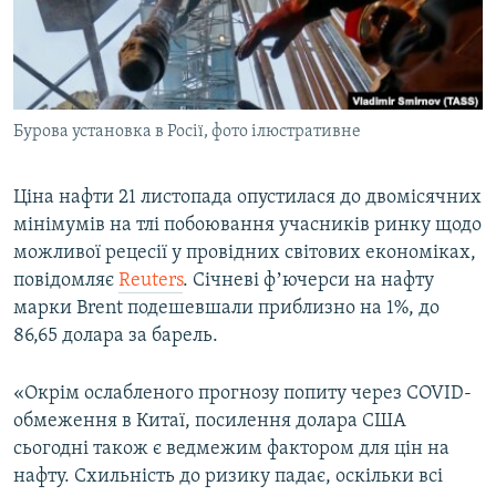
ВІДЕОУРОКИ «ELIFBE»
Русский
СВІДЧЕННЯ ОКУПАЦІЇ
Qırımtatar
УКРАЇНСЬКА ПРОБЛЕМА КРИМУ
Бурова установка в Росії, фото ілюстративне
ДОЛУЧАЙСЯ!
ІНФОГРАФІКА
Ціна нафти 21 листопада опустилася до двомісячних
мінімумів на тлі побоювання учасників ринку щодо
Усі сайти RFE/RL
можливої рецесії у провідних світових економіках,
повідомляє
Reuters
. Січневі фʼючерси на нафту
марки Brent подешевшали приблизно на 1%, до
86,65 долара за барель.
«Окрім ослабленого прогнозу попиту через COVID-
обмеження в Китаї, посилення долара США
сьогодні також є ведмежим фактором для цін на
нафту. Схильність до ризику падає, оскільки всі