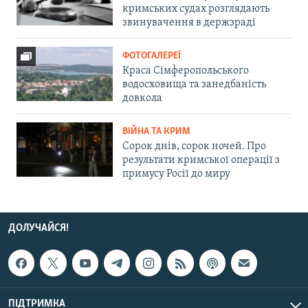
кримських судах розглядають
звинувачення в держзраді
ФОТОГАЛЕРЕЇ
Краса Сімферопольського
водосховища та занедбаність
довкола
ВІЙНА ТА КРИМ
Сорок днів, сорок ночей. Про
результати кримської операції з
примусу Росії до миру
ДОЛУЧАЙСЯ!
ПІДТРИМКА