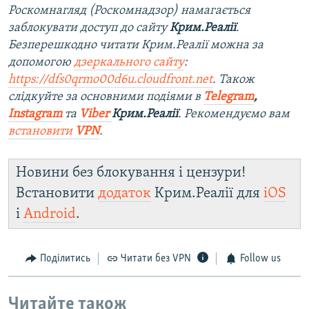
Роскомнагляд (Роскомнадзор) намагається
заблокувати доступ до сайту
Крим.Реалії
.
Безперешкодно читати Крим.Реалії можна за
допомогою
дзеркального сайту
:
https://dfs0qrmo00d6u.cloudfront.net
. Також
слідкуйте за основними подіями в
Telegram
,
Instagram
та
Viber
Крим.Реалії
. Рекомендуємо вам
встановити
VPN
.
Новини без блокування і цензури!
Встановити
додаток
Крим.Реалії для
iOS
і
Android
.
Поділитись
Читати без VPN
Follow us
Читайте також