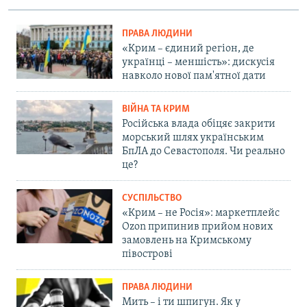
ПРАВА ЛЮДИНИ
«Крим – єдиний регіон, де
українці – меншість»: дискусія
навколо нової пам'ятної дати
ВІЙНА ТА КРИМ
Російська влада обіцяє закрити
морський шлях українським
БпЛА до Севастополя. Чи реально
це?
СУСПІЛЬСТВО
«Крим – не Росія»: маркетплейс
Ozon припинив прийом нових
замовлень на Кримському
півострові
ПРАВА ЛЮДИНИ
Мить – і ти шпигун. Як у