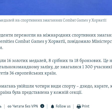
х медалей на спортивних змаганнях Combat Games у Хорватії
туденти перемогли на міжнародних спортивних змаганн
ersities Combat Games у Хорватії, повідомило Міністерст
и.
ули 16 золотих медалей, 8 срібних та 18 бронзових. Ц
агальнокомандному заліку, де змагалися 1 300 учасникі
етів 36 європейських країн.
магань увійшли чотири види спорту – дзюдо, карате, 
раїна була представлена у кожній секції.
ь
Читати без VPN
Follow us
Print