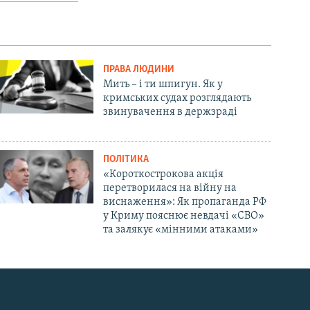
ПРАВА ЛЮДИНИ
Мить – і ти шпигун. Як у
кримських судах розглядають
звинувачення в держзраді
ПОЛІТИКА
«Короткострокова акція
перетворилася на війну на
виснаження»: Як пропаганда РФ
у Криму пояснює невдачі «СВО»
та залякує «мінними атаками»