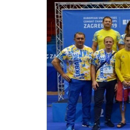
ВІДЕОУРОКИ «ELIFBE»
СВІДЧЕННЯ ОКУПАЦІЇ
УКРАЇНСЬКА ПРОБЛЕМА КРИМУ
ІНФОГРАФІКА