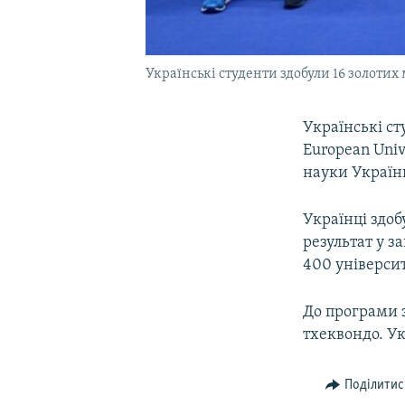
Українські студенти здобули 16 золоти
Українські с
European Univ
науки Україн
Українці здоб
результат у з
400 університ
До програми з
тхеквондо. Ук
Поділитис