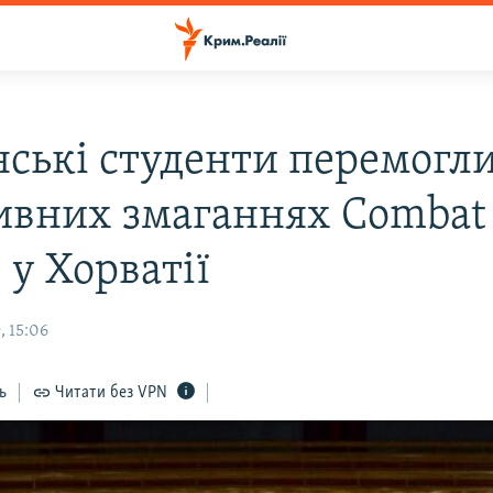
нські студенти перемогли
ивних змаганнях Combat
 у Хорватії
, 15:06
ь
Читати без VPN