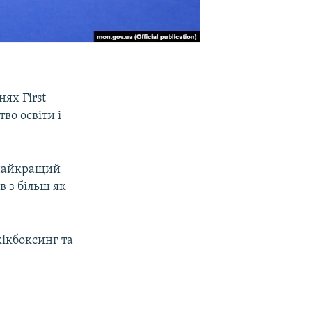
ях First
во освіти і
е найкращий
в з більш як
кікбоксинг та