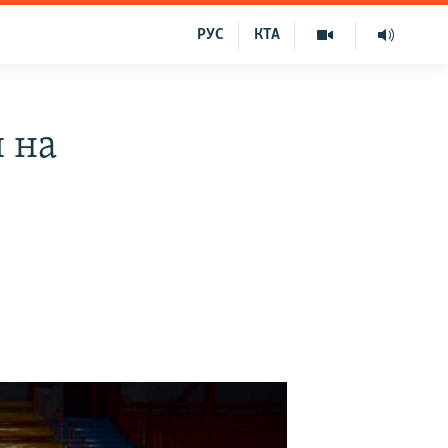
РУС
КТА
 на