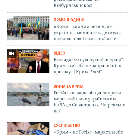
Кінбурнській косі
ПРАВА ЛЮДИНИ
«Крим – єдиний регіон, де
українці – меншість»: дискусія
навколо нової пам'ятної дати
ВІДЕО
Блокада без сухопутної операції:
Крим сам себе не заправить і не
прогодує | Крим.Реалії
ВІЙНА ТА КРИМ
Російська влада обіцяє закрити
морський шлях українським
БпЛА до Севастополя. Чи реально
це?
СУСПІЛЬСТВО
«Крим – не Росія»: маркетплейс