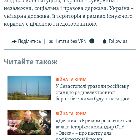
Згідно з Конституцією, Україна – суверенна і
незалежна, соціальна і правова держава. Україна –
унітарна держава, її територія в рамках існуючого
кордону є цілісною і недоторканною.
Поділитись
Читати без VPN
Follow us
Читайте також
ВІЙНА ТА КРИМ
У Севастополі уразили російську
станцію радіоелектронної
боротьби: якими будуть наслідки
ВІЙНА ТА КРИМ
«Для них із Кримом розпочнеться
важка історія»: командир ОТУ
«Одеса» – про пастку для
російських військ на