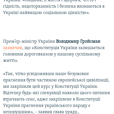
України: «Людина, її життя і здоров’я, честь і
гідність, недоторканність і безпека визнаються в
Україні найвищою соціальною цінністю».
Прем’єр-міністр України
Володимир Гройсман
зазначив
, що «Конституція України залишається
головним дороговказом у нашому суспільному
житті».
«Так, чітко усвідомивши наше безумовне
прагнення бути частиною європейської цивілізації,
ми закріпили цей курс у Конституції України.
Відтепер будь-які спекуляції навколо цього питання
втрачають сенс, адже закріплене в Конституції
України прагнення українського народу є
непорушним», – заявив глава уряду.,