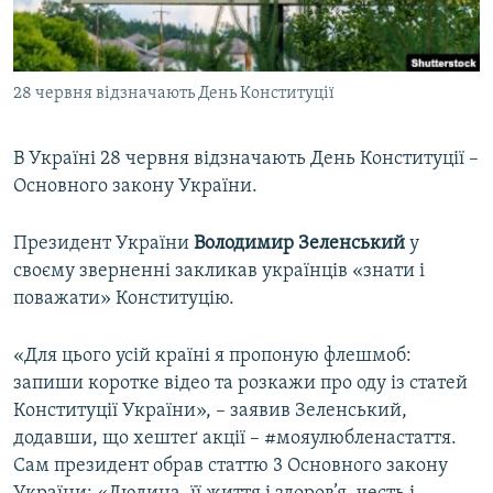
ВІДЕОУРОКИ «ELIFBE»
Русский
СВІДЧЕННЯ ОКУПАЦІЇ
Qırımtatar
28 червня відзначають День Конституції
УКРАЇНСЬКА ПРОБЛЕМА КРИМУ
ДОЛУЧАЙСЯ!
ІНФОГРАФІКА
В Україні 28 червня відзначають День Конституції –
Основного закону України.
Усі сайти RFE/RL
Президент України
Володимир Зеленський
у
своєму зверненні закликав українців «знати і
поважати» Конституцію.
«Для цього усій країні я пропоную флешмоб:
запиши коротке відео та розкажи про оду із статей
Конституції України», – заявив Зеленський,
додавши, що хештеґ акції – #мояулюбленастаття.
Сам президент обрав статтю 3 Основного закону