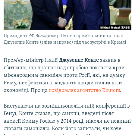
ВІДЕОУРОКИ «ELIFBE»
Русский
СВІДЧЕННЯ ОКУПАЦІЇ
Qırımtatar
УКРАЇНСЬКА ПРОБЛЕМА КРИМУ
Президент РФ Володимир Путін і прем’єр-міністр Італії
ДОЛУЧАЙСЯ!
ІНФОГРАФІКА
Джузеппе Конте (зліва направо) під час зустрічі в Кремлі
Прем'єр-міністр Італії
Джузеппе Конте
заявив в
Усі сайти RFE/RL
п’ятницю, що працює над спробою покласти край
міжнародним санкціям проти Росії, які, на думку
Риму, неефективні і завдають шкоди італійській
економіці. Про це
повідомляє агентство Reuters
.
Виступаючи на зовнішньополітичній конференції в
Генуї, Конте сказав, що санкції, введені після
анексії Криму Росією у 2014 році, ніколи не повинні
ставати самоціллю. Коли його запитали, чи хоче