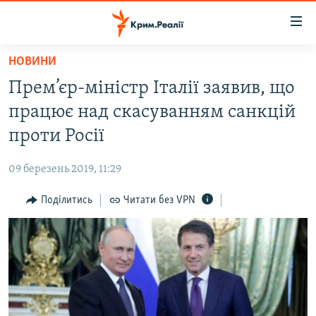
Доступність
посилання
Перейти
НОВИНИ
до
НОВИНИ
Прем’єр-міністр Італії заявив, що
основного
ВОДА.КРИМ
матеріалу
працює над скасуванням санкцій
ВІДЕО ТА ФОТО
Перейти
проти Росії
до
ПОЛІТИКА
основної
09 березень 2019, 11:29
БЛОГИ
навігації
Перейти
Поділитись
Читати без VPN
ПОГЛЯД
до
ІНТЕРВ'Ю
пошуку
ВСЕ ЗА ДЕНЬ
СПЕЦПРОЕКТИ
ЯК ОБІЙТИ БЛОКУВАННЯ
ДЕПОРТАЦІЯ