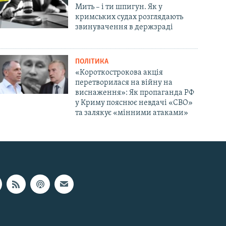
Мить – і ти шпигун. Як у
кримських судах розглядають
звинувачення в держзраді
ПОЛІТИКА
«Короткострокова акція
перетворилася на війну на
виснаження»: Як пропаганда РФ
у Криму пояснює невдачі «СВО»
та залякує «мінними атаками»