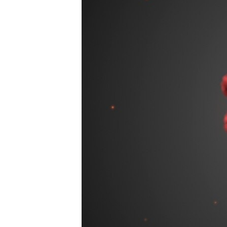
ВІДЕОУРОКИ «ELIFBE»
СВІДЧЕННЯ ОКУПАЦІЇ
УКРАЇНСЬКА ПРОБЛЕМА КРИМУ
ІНФОГРАФІКА