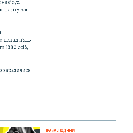
онавірус.
ті світу час
1080p
ї
о понад п’ять
px
width
и 1380 осіб,
о заразилися
ПРАВА ЛЮДИНИ