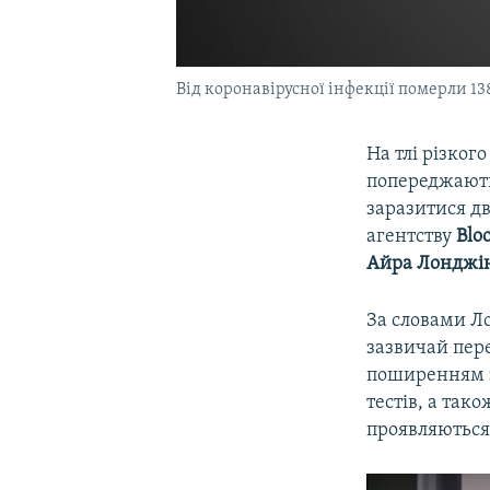
Від коронавірусної інфекції померли 13
На тлі різког
попереджають
заразитися д
агентству
Blo
Айра Лонджі
За словами Л
зазвичай пер
поширенням з
тестів, а так
проявляються 