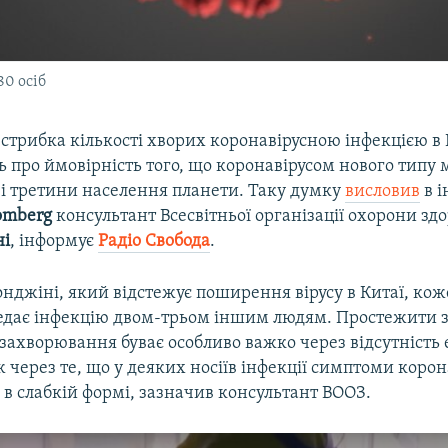
80 осіб
о стрибка кількості хворих коронавірусною інфекцією в 
 про ймовірність того, що коронавірусом нового типу
ві третини населення планети. Таку думку
висловив
в і
omberg
консультант Всесвітньої організації охорони зд
ні
, інформує
Радіо Свобода
.
онджіні, який відстежує поширення вірусу в Китаї, ко
едає інфекцію двом-трьом іншим людям. Простежити 
ахворювання буває особливо важко через відсутність 
ож через те, що у деяких носіїв інфекції симптоми корон
в слабкій формі, зазначив консультант ВООЗ.