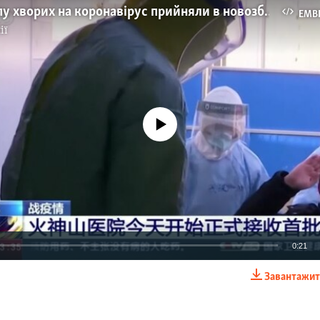
Першу групу хворих на коронавірус прийняли в новозбудованій лікарні в Ухані – відео
EMB
ії
No media source currently available
0:21
Завантажит
EMBED