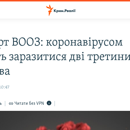
рт ВООЗ: коронавірусом
ь заразитися дві третин
ва
10:47
ь
Читати без VPN