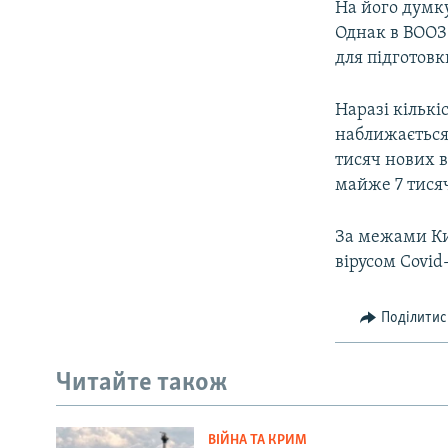
На його думку
Однак в ВООЗ 
для підготовк
Наразі кількі
наближається 
тисяч нових в
майже 7 тися
За межами Ки
вірусом Covid-
Поділитис
Читайте також
ВІЙНА ТА КРИМ