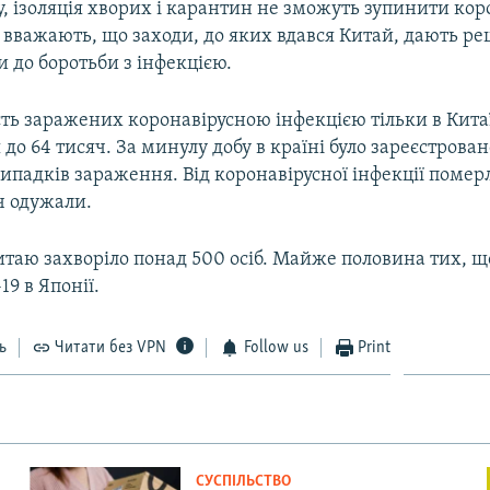
, ізоляція хворих і карантин не зможуть зупинити кор
вважають, що заходи, до яких вдався Китай, дають реш
и до боротьби з інфекцією.
Auto
270p
360p
404p
сть заражених коронавірусною інфекцією тільки в Кита
1080p
до 64 тисяч. За минулу добу в країні було зареєстрован
ипадків зараження. Від коронавірусної інфекції померл
ч одужали.
таю захворіло понад 500 осіб. Майже половина тих, щ
19 в Японії.
ь
Читати без VPN
Follow us
Print
СУСПІЛЬСТВО