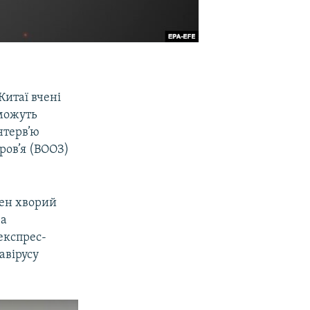
Китаї вчені
 можуть
нтерв’ю
оров’я (ВООЗ)
жен хворий
за
експрес-
авірусу