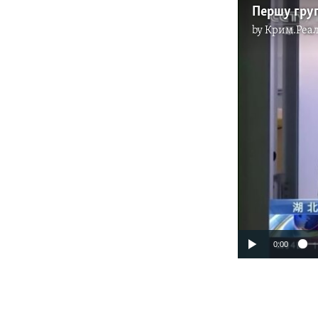
by
Крим.Реал
0:00