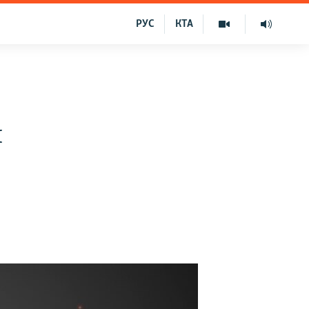
РУС
КТА
и