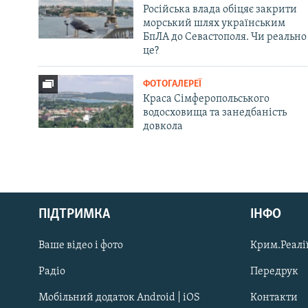
Російська влада обіцяє закрити
морський шлях українським
БпЛА до Севастополя. Чи реально
це?
ФОТОГАЛЕРЕЇ
Краса Сімферопольського
водосховища та занедбаність
довкола
Русский
ПІДТРИМКА
ІНФО
Qırımtatar
Ваше відео і фото
Крим.Реалії
ДОЛУЧАЙСЯ!
Радіо
Передрук
Мобільний додаток Android | iOS
Контакти