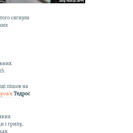
того сягнула
них
льних
15.
оді пішов на
оров'я
Тедрос
еяких
и і грипу,
ках