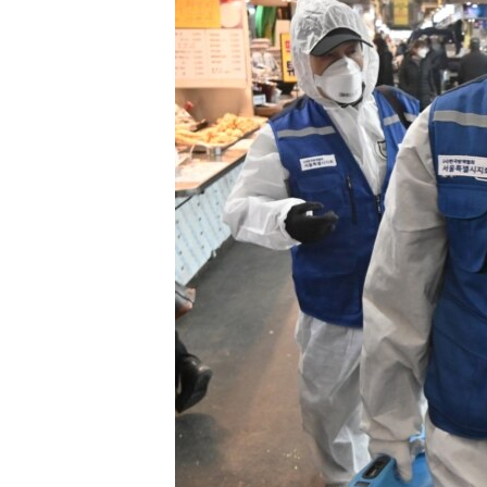
ВІДЕОУРОКИ «ELIFBE»
СВІДЧЕННЯ ОКУПАЦІЇ
УКРАЇНСЬКА ПРОБЛЕМА КРИМУ
ІНФОГРАФІКА