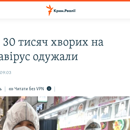
 30 тисяч хворих на
авірус одужали
 09:03
ь
Читати без VPN