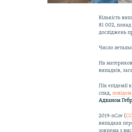
Кількість вип
81 002, понад
досліджень п
Число летальн
На материков
випадків, заг
Пік епідемії к
спад,
повідоми
Адханом Гебр
2019-nCov (
CO
випадках пере
зокрема з ви