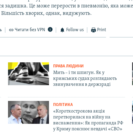
ься задишка. Це може перерости в пневмонію, яка може
 Більшість хворих, однак, видужують.
ь
Читати без VPN
Follow us
Print
ПРАВА ЛЮДИНИ
Мить – і ти шпигун. Як у
кримських судах розглядають
звинувачення в держзраді
ПОЛІТИКА
«Короткострокова акція
перетворилася на війну на
виснаження»: Як пропаганда РФ
у Криму пояснює невдачі «СВО»