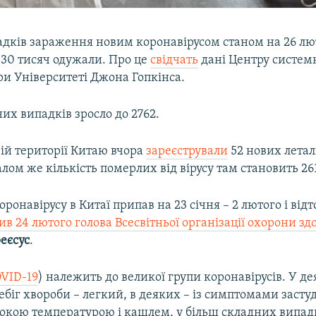
адків зараження новим коронавірусом станом на 26 лю
 30 тисяч одужали. Про це
свідчать
дані Центру систем
ри Університеті Джона Гопкінса.
их випадків зросло до 2762.
ій території Китаю вчора
зареєстрували
52 нових лета
алом же кількість померлих від вірусу там становить 26
оронавірусу в Китаї припав на 23 січня – 2 лютого і відт
в 24 лютого голова Всесвітньої організації охорони зд
еєсус
.
VID-19
) належить до великої групи коронавірусів. У д
біг хвороби – легкий, в деяких – із симптомами застуд
сокою температурою і кашлем, у більш складних випад