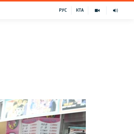
РУС
КТА