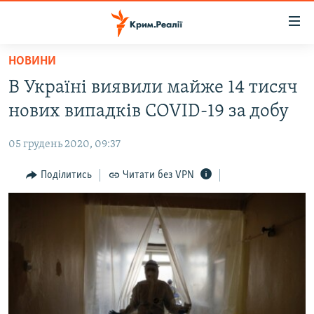
Доступність
посилання
Перейти
НОВИНИ
до
НОВИНИ
В Україні виявили майже 14 тисяч
основного
ВОДА.КРИМ
матеріалу
нових випадків COVID-19 за добу
ВІДЕО ТА ФОТО
Перейти
до
05 грудень 2020, 09:37
ПОЛІТИКА
основної
БЛОГИ
Поділитись
Читати без VPN
навігації
Перейти
ПОГЛЯД
до
ІНТЕРВ'Ю
пошуку
ВСЕ ЗА ДЕНЬ
СПЕЦПРОЕКТИ
ЯК ОБІЙТИ БЛОКУВАННЯ
ДЕПОРТАЦІЯ