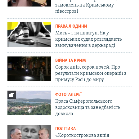
замовлень на Кримському
півострові
ПРАВА ЛЮДИНИ
Мить – і ти шпигун. Як у
кримських судах розглядають
звинувачення в держзраді
ВІЙНА ТА КРИМ
Сорок днів, сорок ночей. Про
результати кримської операції з
примусу Росії до миру
ФОТОГАЛЕРЕЇ
Краса Сімферопольського
водосховища та занедбаність
довкола
ПОЛІТИКА
«Короткострокова акція