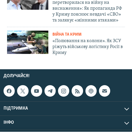
перетворилася на війну на
виснаження»: Як пропаганда РФ
у Криму пояснює невдачі «СВО»
та залякує «мінними атаками»
ВІЙНА ТА КРИМ
«Полювання на колони». Як ЗСУ
ріжуть військову логістику Росії в
Криму
ДОЛУЧАЙСЯ!
ПІДТРИМКА
ІНФО