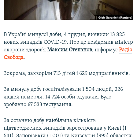
ВІДЕОУРОКИ «ELIFBE»
Русский
СВІДЧЕННЯ ОКУПАЦІЇ
Qırımtatar
УКРАЇНСЬКА ПРОБЛЕМА КРИМУ
В Україні минулої доби, 4 грудня, виявили 13 825
ДОЛУЧАЙСЯ!
ІНФОГРАФІКА
нових випадків COVID-19. Про це повідомив міністр
охорони здоров’я
Максим Степанов
, інформує
Радіо
Свобода
.
Усі сайти RFE/RL
Зокрема, захворіли 713 дітей і 629 медпрацівників.
За минулу добу госпіталізували 1 504 людей, 226
людей померли. 14 724 особи одужали. Було
зроблено 67 533 тестування.
За останню добу найбільша кількість
підтверджених випадків зареєстрована у Києві (1
541), Запорізькій (1 001) та Київській (995) областях.