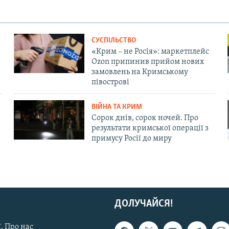
СУСПІЛЬСТВО
«Крим – не Росія»: маркетплейс
Ozon припинив прийом нових
замовлень на Кримському
півострові
ВІЙНА ТА КРИМ
Сорок днів, сорок ночей. Про
результати кримської операції з
примусу Росії до миру
ДОЛУЧАЙСЯ!
. Про нас