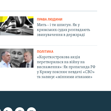
ПРАВА ЛЮДИНИ
Мить – і ти шпигун. Як у
кримських судах розглядають
звинувачення в держзраді
ПОЛІТИКА
«Короткострокова акція
перетворилася на війну на
виснаження»: Як пропаганда РФ
у Криму пояснює невдачі «СВО»
та залякує «мінними атаками»