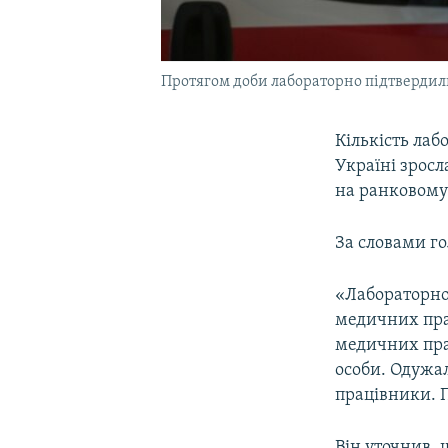
Протягом доби лабораторно підтвердил
Кількість ла
Україні зросл
на ранковому
За словами г
«Лабораторно 
медичних прац
медичних пра
особи. Одужал
працівники. П
Він уточнив, 