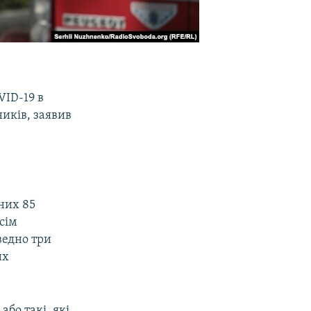
VID-19 в
ників, заявив
 них 85
 сім
ведно три
их
бо такі, які