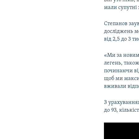
мали супутні
Степанов заув
досліджень ме
від 2,5 до 3 ти
«Ми за новим 
легень, також
починаючи ві
щоб ми макси
вживали відпо
З урахуванням
до 93, кількіс