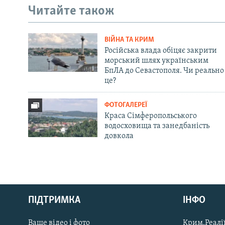
Читайте також
ВІЙНА ТА КРИМ
Російська влада обіцяє закрити
морський шлях українським
БпЛА до Севастополя. Чи реально
це?
ФОТОГАЛЕРЕЇ
Краса Сімферопольського
водосховища та занедбаність
довкола
Русский
ПІДТРИМКА
ІНФО
Qırımtatar
Ваше відео і фото
Крим.Реалії