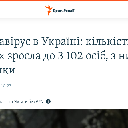
вірус в Україні: кількіст
 зросла до 3 102 осіб, з 
ики
 10:27
ь
Читати без VPN