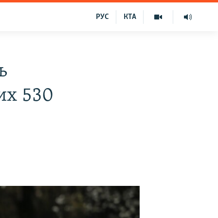
РУС
КТА
ь
них 530