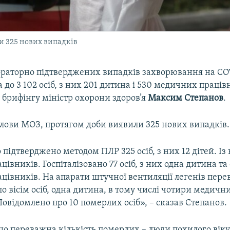
и 325 нових випадків
бораторно підтверджених випадків захворювання на CO
а до 3 102 осіб, з них 201 дитина і 530 медичних праців
 брифінгу міністр охорони здоров’я
Максим Степанов
.
олови МОЗ, протягом доби виявили 325 нових випадків.
підтверджено методом ПЛР 325 осіб, з них 12 дітей. Із
івників. Госпіталізовано 77 осіб, з них одна дитина та
цівників. На апарати штучної вентиляції легенів пере
о вісім осіб, одна дитина, в тому числі чотири медичн
овідомлено про 10 померлих осіб», – сказав Степанов.
що переважна кількість померлих – люди похилого віку а