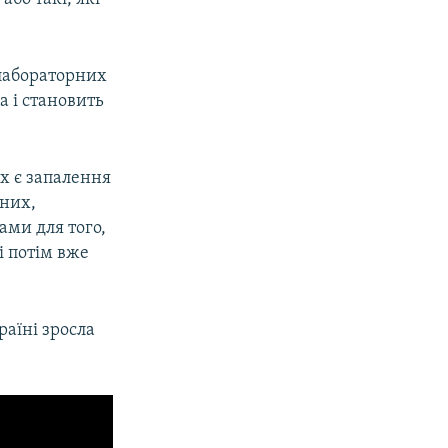
 лабораторних
а і становить
их є запалення
ених,
ми для того,
і потім вже
раїні зросла