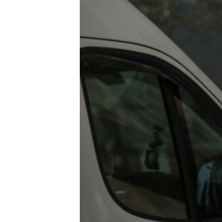
ВІДЕОУРОКИ «ELIFBE»
СВІДЧЕННЯ ОКУПАЦІЇ
УКРАЇНСЬКА ПРОБЛЕМА КРИМУ
ІНФОГРАФІКА