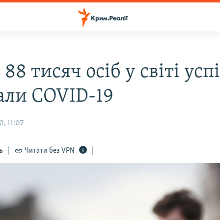
88 тисяч осіб у світі ус
али COVID-19
, 11:07
ь
Читати без VPN