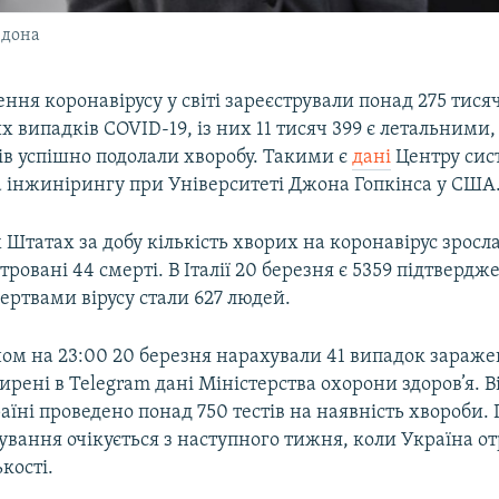
ндона
ння коронавірусу у світі зареєстрували понад 275 тися
 випадків COVID-19, із них 11 тисяч 399 є летальними,
ів успішно подолали хворобу. Такими є
дані
Центру сис
а інжинірингу при Університеті Джона Гопкінса у США
Штатах за добу кількість хворих на коронавірус зросла
тровані 44 смерті. В Італії 20 березня є 5359 підтверд
ертвами вірусу стали 627 людей.
ном на 23:00 20 березня нарахували 41 випадок зараже
рені в Telegram дані Міністерства охорони здоров’я. В
раїні проведено понад 750 тестів на наявність хвороби.
ування очікується з наступного тижня, коли Україна от
кості.