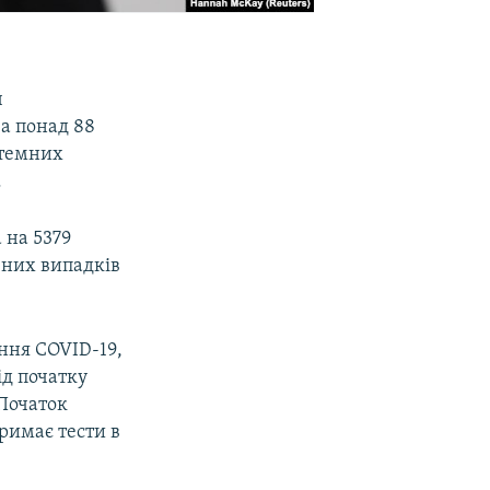
ч
 а понад 88
темних
.
 на 5379
жених випадків
ння COVID-19,
ід початку
 Початок
римає тести в