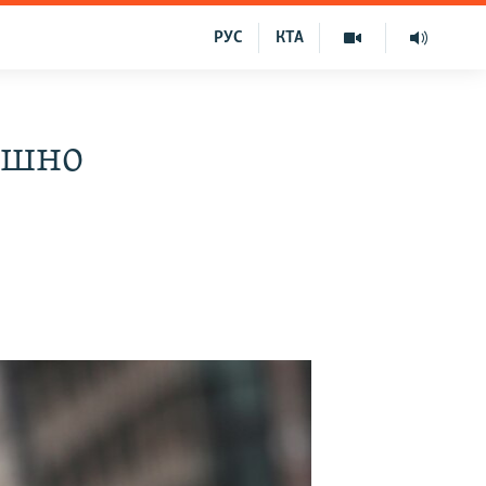
РУС
КТА
пішно