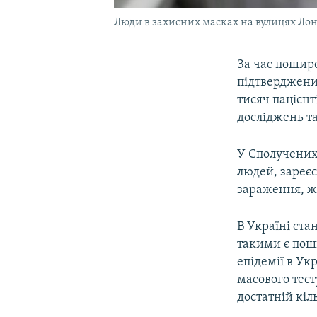
Люди в захисних масках на вулицях Ло
За час пошире
підтверджених
тисяч пацієнт
досліджень т
У Сполучених 
людей, зареєс
зараження, ж
В Україні ста
такими є поши
епідемії в Ук
масового тест
достатній кіль