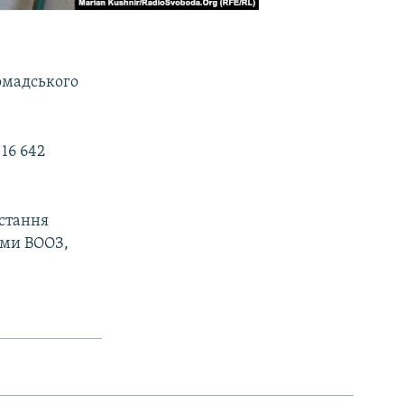
омадського
16 642
остання
ими ВООЗ,