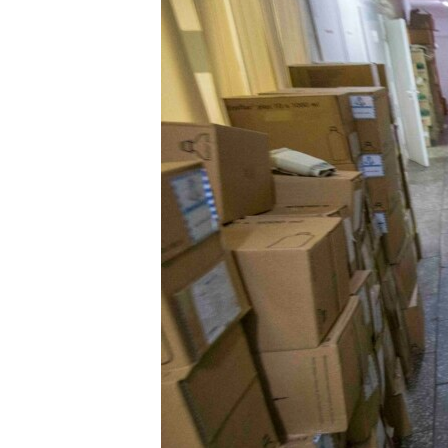
ВІДЕОУРОКИ «ELIFBE»
СВІДЧЕННЯ ОКУПАЦІЇ
УКРАЇНСЬКА ПРОБЛЕМА КРИМУ
ІНФОГРАФІКА