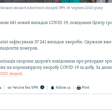
вської міської клінічної лікарні №9, 18 червня 2020 року
явили 681 новий випадок COVID-19, повідомив Центр гр
.
аїні зафіксували 37 241 випадок хвороби. Одужали вже 
пацієнтів померли.
анізація охорони здоров’я повідомила про рекордне зр
рих на коронавірусну хворобу COVID-19 за добу. За дан
3 020 людей
.
ь
Читати без VPN
Follow us
Print