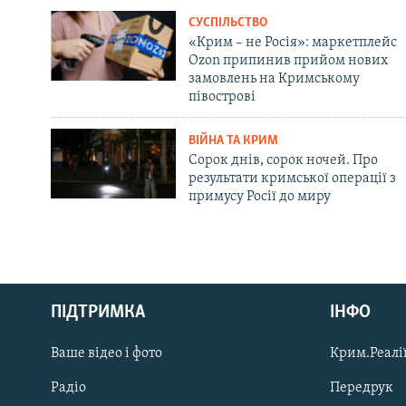
СУСПІЛЬСТВО
«Крим – не Росія»: маркетплейс
Ozon припинив прийом нових
замовлень на Кримському
півострові
ВІЙНА ТА КРИМ
Сорок днів, сорок ночей. Про
результати кримської операції з
примусу Росії до миру
Русский
ПІДТРИМКА
ІНФО
Qırımtatar
Ваше відео і фото
Крим.Реалії
ДОЛУЧАЙСЯ!
Радіо
Передрук