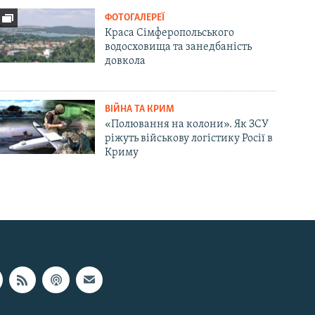
ФОТОГАЛЕРЕЇ
Краса Сімферопольського
водосховища та занедбаність
довкола
ВІЙНА ТА КРИМ
«Полювання на колони». Як ЗСУ
ріжуть військову логістику Росії в
Криму