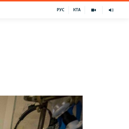
РУС
КТА