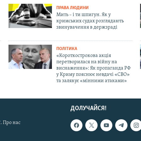
ПРАВА ЛЮДИНИ
Мить – і ти шпигун. Як у
кримських судах розглядають
звинувачення в держзраді
ПОЛІТИКА
«Короткострокова акція
перетворилася на війну на
виснаження»: Як пропаганда РФ
у Криму пояснює невдачі «СВО»
та залякує «мінними атаками»
ДОЛУЧАЙСЯ!
. Про нас