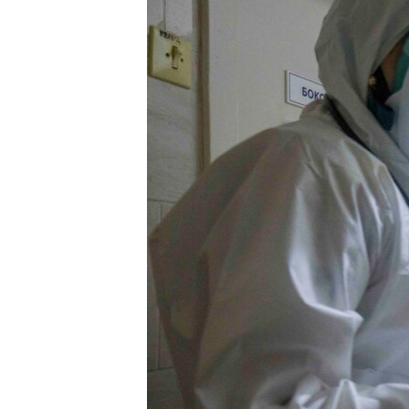
ВІДЕОУРОКИ «ELIFBE»
СВІДЧЕННЯ ОКУПАЦІЇ
УКРАЇНСЬКА ПРОБЛЕМА КРИМУ
ІНФОГРАФІКА