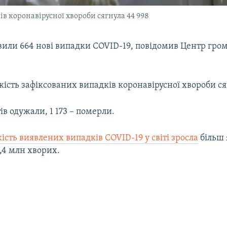
ів коронавірусної хвороби сягнула 44 998
явили 664 нові випадки COVID-19, повідомив Центр гро
кість зафіксованих випадків коронавірусної хвороби ся
тів одужали, 1 173 – померли.
кість виявлених випадків COVID-19 у світі зросла
більш 
0,4 млн хворих.