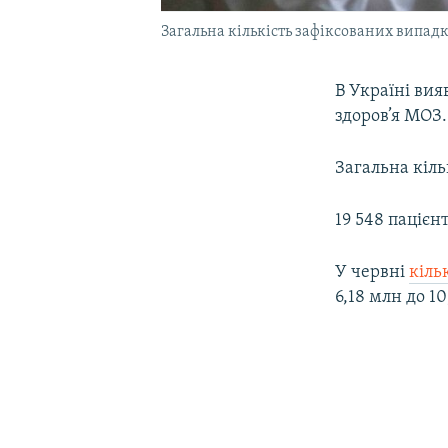
Загальна кількість зафіксованих випадк
В Україні ви
здоров’я МОЗ.
Загальна кіль
19 548 пацієн
У червні
кіль
6,18 млн до 1