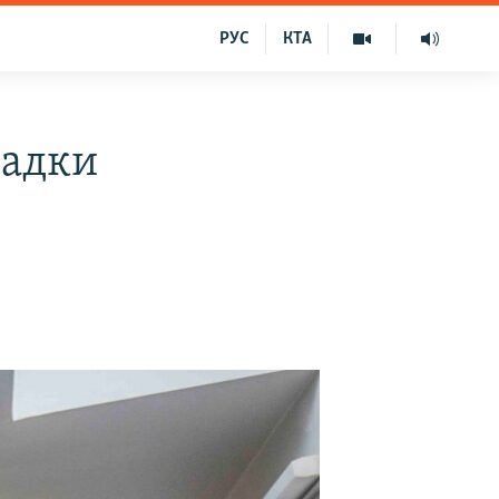
РУС
КТА
падки