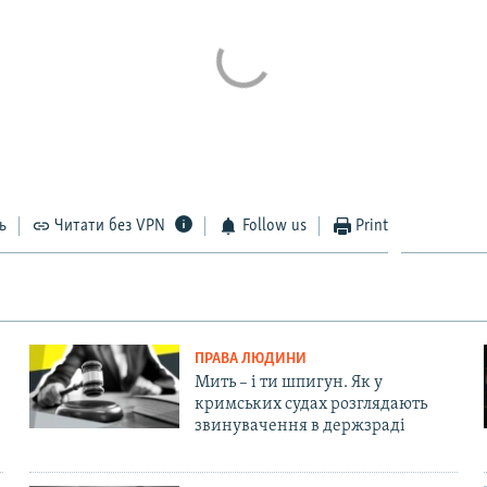
ь
Читати без VPN
Follow us
Print
ПРАВА ЛЮДИНИ
Мить – і ти шпигун. Як у
кримських судах розглядають
звинувачення в держзраді