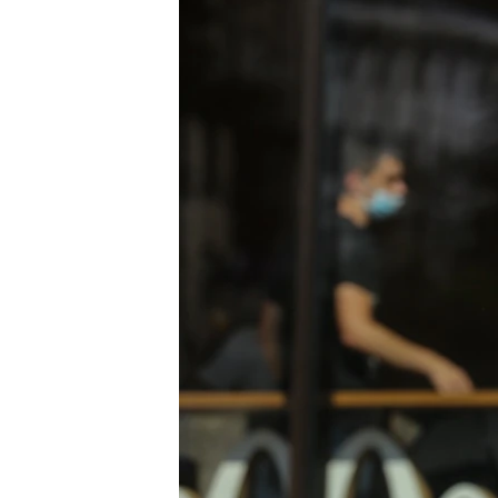
ВІДЕОУРОКИ «ELIFBE»
СВІДЧЕННЯ ОКУПАЦІЇ
УКРАЇНСЬКА ПРОБЛЕМА КРИМУ
ІНФОГРАФІКА