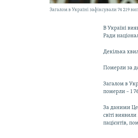
Загалом в Україні зафіксували 74 219 ви
В Україні вия
Ради націонал
Декілька хвил
Померли за до
Загалом в Укр
померли – 1 7
За даними Це
світі виявил
пацієнтів, пом