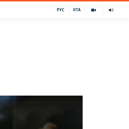
РУС
КТА