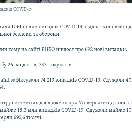
падків COVID-19
вили 1061 новий випадок COVID-19, свідчать оновлені д
ьної безпеки та оборони.
ин тому на сайті РНБО йшлося про 692 нові випадки.
бу 26 пацієнтів, 737 – одужали.
аїні зафіксували 74 219 випадків COVID-19. Одужали 40
64.
нтру системних досліджень при Університеті Джонса Г
и майже 18,3 млн випадків COVID-19. Одужали майже 10
ерли 693,6 тисячі.