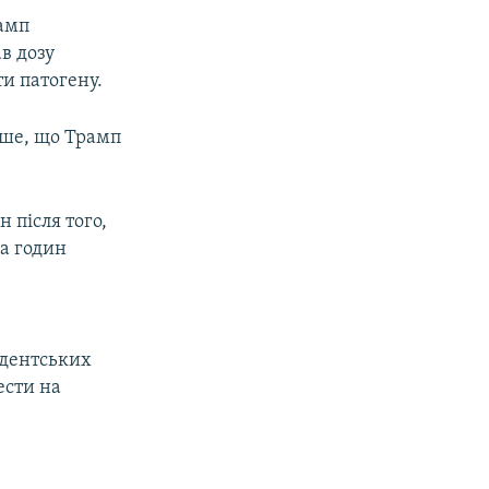
рамп
в дозу
ти патогену.
ише, що Трамп
 після того,
ка годин
идентських
ести на