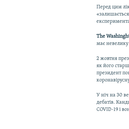
Перед цим лі
«залишається
експериментал
The Washinght
має невелику 
2 жовтня през
як його стар
президент по
коронавірусну
У ніч на 30 в
дебатів. Канд
COVID-19 і в