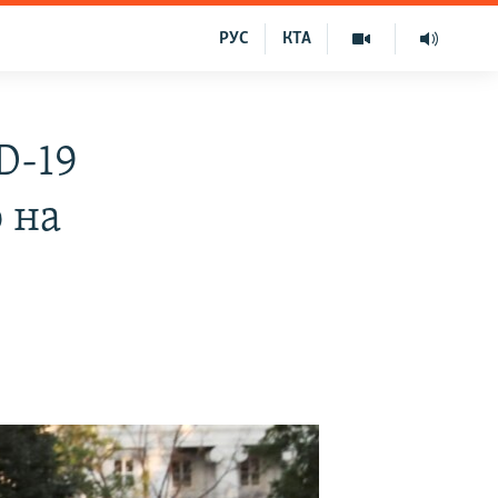
РУС
КТА
D-19
 на