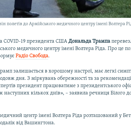
він полетів до Армійського медичного центру імені Волтера Рі
на COVID-19 президента США
Дональда Трампа
перевезл
ського медичного центру імені Волтера Ріда. Про це п
нформує
Радіо Свобода
.
рамп залишається в хорошому настрої, має легкі симп
довж дня. З міркувань обережності та за рекомендаці
пертів президент працюватиме з президентського офіс
ж наступних кількох днів», – заявила речниця Білого 
едичний центр імені Волтера Ріда розташований у Бете
одалік від Вашингтона.