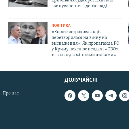
кримських судах розглядають
звинувачення в держзраді
ПОЛІТИКА
«Короткострокова акція
перетворилася на війну на
виснаження»: Як пропаганда РФ
у Криму пояснює невдачі «СВО»
та залякує «мінними атаками»
ДОЛУЧАЙСЯ!
. Про нас