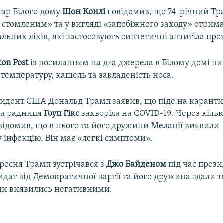
кар Білого дому
Шон Конлі
повідомив, що 74-річний Т
 стомленим» та у вигляді «запобіжного заходу» отрима
ьних ліків, які застосовують синтетичні антитіла про
on Post
із посиланням на два джерела в Білому домі п
температуру, кашель та закладеність носа.
идент США Дональд Трамп заявив, що піде на карантин
ша радниця
Гоуп Гікс
захворіла на COVID-19. Через кіль
відомив, що в нього та його дружини Меланії виявили
 інфекцію. Він має «легкі симптоми».
ересня Трамп зустрічався з
Джо Байденом
під час през
идат від Демократичної партії та його дружина здали т
они виявились негативними.