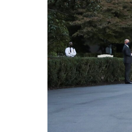
ВІДЕОУРОКИ «ELIFBE»
СВІДЧЕННЯ ОКУПАЦІЇ
УКРАЇНСЬКА ПРОБЛЕМА КРИМУ
ІНФОГРАФІКА