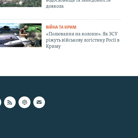
водосховища та занедбаність
довкола
ВІЙНА ТА КРИМ
«Полювання на колони». Як ЗСУ
ріжуть військову логістику Росії в
Криму