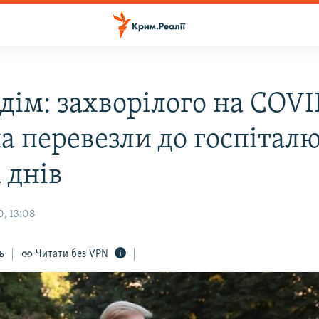
дім: захворілого на COVI
а перевезли до госпіталю
 днів
, 13:08
ь
Читати без VPN