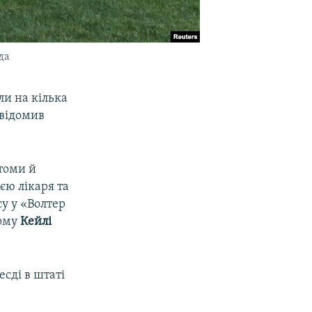
да
и на кілька
овідомив
томи й
єю лікаря та
у у «Волтер
дому
Кейлі
сді в штаті