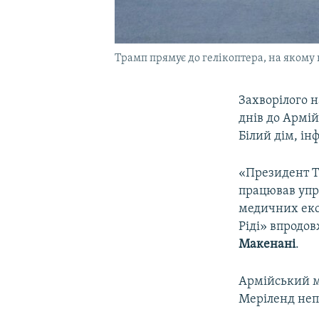
Трамп прямує до гелікоптера, на якому 
Захворілого 
днів до Армій
Білий дім, і
«Президент Т
працював упро
медичних екс
Ріді» впродов
Макенані
.
Армійський м
Меріленд неп