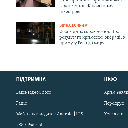
Ozon припинив прийом нових
замовлень на Кримському
півострові
ВІЙНА ТА КРИМ
Сорок днів, сорок ночей. Про
результати кримської операції з
примусу Росії до миру
Русский
ПІДТРИМКА
ІНФО
Qırımtatar
Ваше відео і фото
Крим.Реалії
ДОЛУЧАЙСЯ!
Радіо
Передрук
Мобільний додаток Android | iOS
Контакти
RSS / Podcast