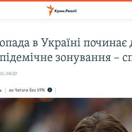
опада в Україні починає 
епідемічне зонування – с
0, 08:27
ь
Читати без VPN