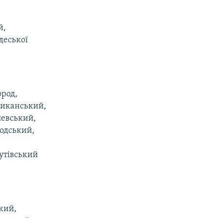
й,
деської
ород,
Диканський,
левський,
одський,
утівський
кий,