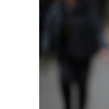
ВІДЕОУРОКИ «ELIFBE»
СВІДЧЕННЯ ОКУПАЦІЇ
УКРАЇНСЬКА ПРОБЛЕМА КРИМУ
ІНФОГРАФІКА