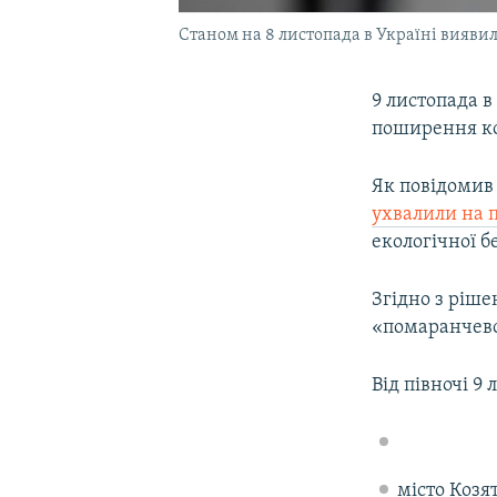
Cтаном на 8 листопада в Україні вияви
9 листопада в
поширення ко
Як повідомив 
ухвалили на 
екологічної б
Згідно з ріше
«помаранчевої
Від півночі 9
місто Козя