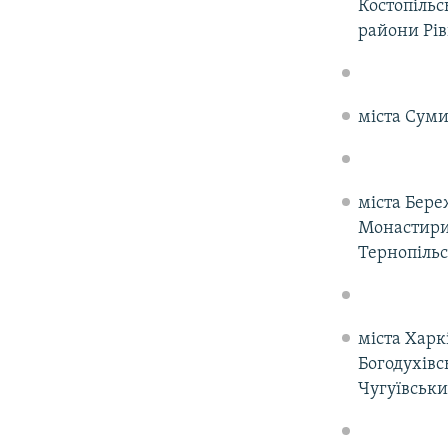
Костопільс
райони Рів
міста Суми
міста Бере
Монастири
Тернопільс
міста Харк
Богодухівс
Чугуївськи