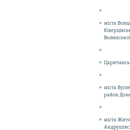
міста Воло
Ківерцівс
Волинської
Царичанськ
міста Вугл
район Доне
міста Жито
Андрушівсь