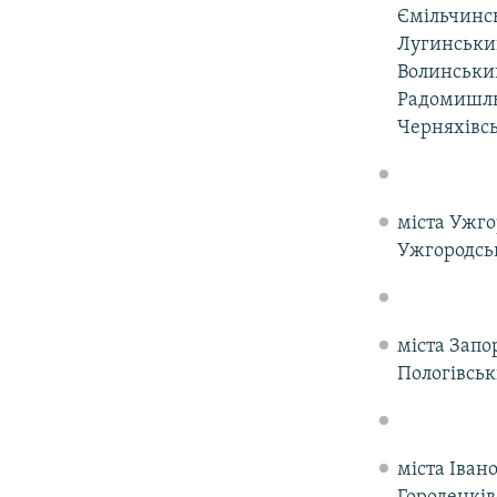
Ємільчинс
Лугинськи
Волинськи
Радомишль
Черняхівсь
міста Ужго
Ужгородськ
міста Запо
Пологівськ
міста Іван