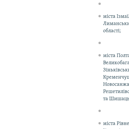
міста Ізма
Лиманський
області;
міста Полт
Великобага
Зіньківськ
Кременчуц
Новосанжа
Решетилів
та Шишацьк
міста Рівн