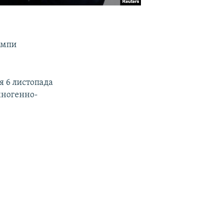
темпи
я 6 листопада
хногенно-