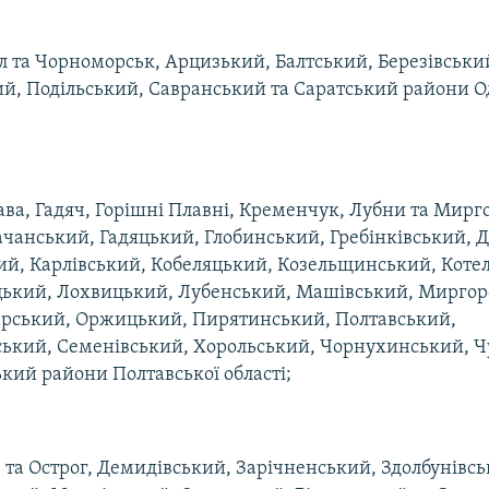
їл та Чорноморськ, Арцизький, Балтський, Березівськи
, Подільський, Савранський та Саратський райони О
ава, Гадяч, Горішні Плавні, Кременчук, Лубни та Мирг
чанський, Гадяцький, Глобинський, Гребінківський, 
ий, Карлівський, Кобеляцький, Козельщинський, Коте
ький, Лохвицький, Лубенський, Машівський, Миргор
рський, Оржицький, Пирятинський, Полтавський,
ський, Семенівський, Хорольський, Чорнухинський, Ч
ий райони Полтавської області;
е та Острог, Демидівський, Зарічненський, Здолбунівсь