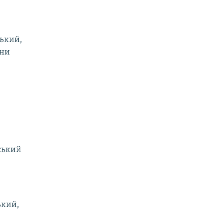
ський,
они
нський
ький,