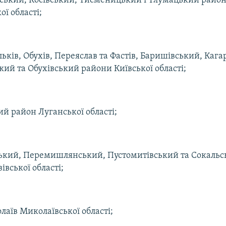
ський, Косівський, Тисменицький і Тлумацький район
ої області;
льків, Обухів, Переяслав та Фастів, Баришівський, Каг
ий та Обухівський райони Київської області;
й район Луганської області;
ький, Перемишлянський, Пустомитівський та Сокальс
івської області;
лаїв Миколаївської області;