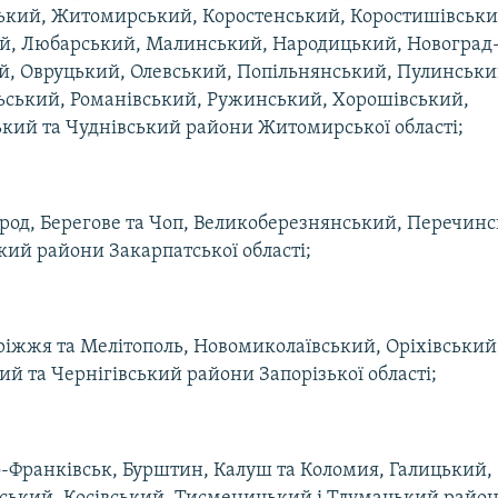
ький, Житомирський, Коростенський, Коростишівськи
й, Любарський, Малинський, Народицький, Новоград
й, Овруцький, Олевський, Попільнянський, Пулинськи
ський, Романівський, Ружинський, Хорошівський,
кий та Чуднівський райони Житомирської області;
род, Берегове та Чоп, Великоберезнянський, Перечинс
ий райони Закарпатської області;
ріжжя та Мелітополь, Новомиколаївський, Оріхівський
ий та Чернігівський райони Запорізької області;
о-Франківськ, Бурштин, Калуш та Коломия, Галицький,