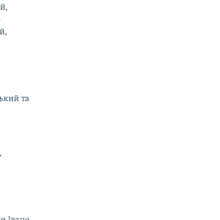
й,
-
й,
ький та
,