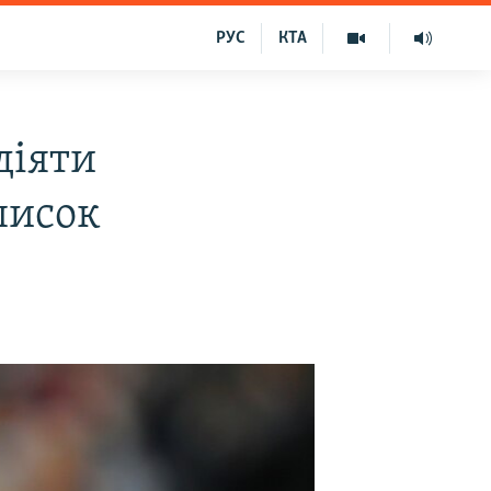
РУС
КТА
діяти
писок