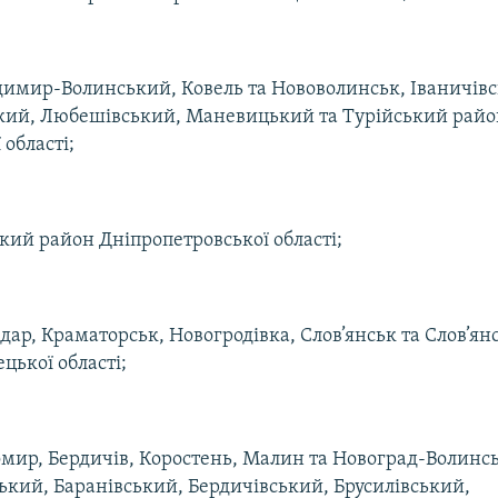
димир-Волинський, Ковель та Нововолинськ, Іваничів
ький, Любешівський, Маневицький та Турійський рай
 області;
ий район Дніпропетровської області;
едар, Краматорськ, Новогродівка, Слов’янськ та Слов’я
цької області;
мир, Бердичів, Коростень, Малин та Новоград-Волинс
кий, Баранівський, Бердичівський, Брусилівський,