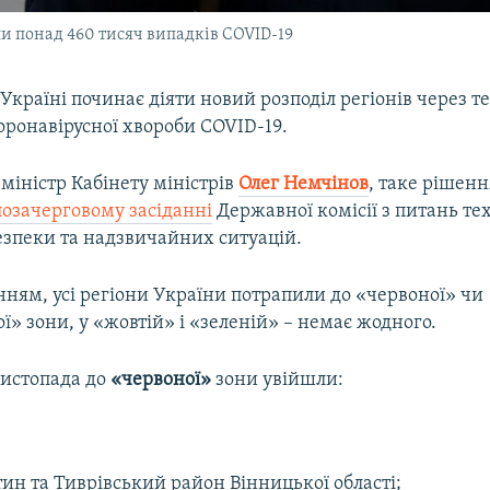
ли понад 460 тисяч випадків COVID-19
 Україні починає діяти новий розподіл регіонів через 
ронавірусної хвороби COVID-19.
міністр Кабінету міністрів
Олег Немчінов
, таке рішенн
позачерговому засіданні
Державної комісії з питань те
езпеки та надзвичайних ситуацій.
нням, усі регіони України потрапили до «червоної» чи
» зони, у «жовтій» і «зеленій» – немає жодного.
 листопада до
«червоної»
зони увійшли:
тин та Тиврівський район Вінницької області;