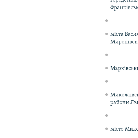
Городенків
Франківськ
міста Васи
Миронівськ
Марківськи
Миколаївс
райони Льв
місто Мико