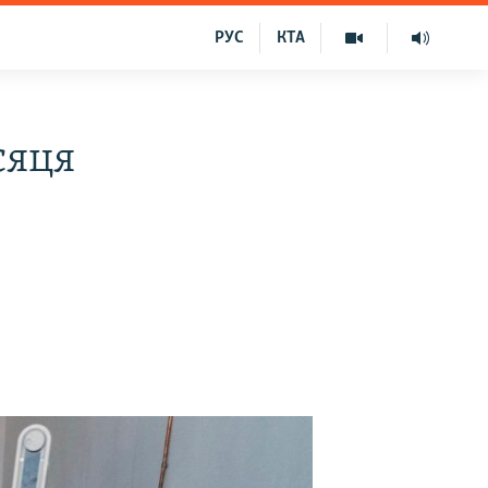
РУС
КТА
сяця