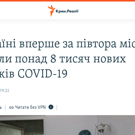
їні вперше за півтора мі
ли понад 8 тисяч нових
ків COVID-19
09:21
ь
Читати без VPN