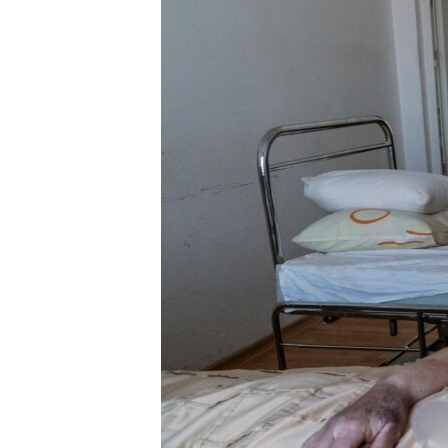
ВІДЕОУРОКИ «ELIFBE»
СВІДЧЕННЯ ОКУПАЦІЇ
УКРАЇНСЬКА ПРОБЛЕМА КРИМУ
ІНФОГРАФІКА