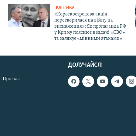
ПОЛІТИКА
«Короткострокова акція
перетворилася на війну на
виснаження»: Як пропаганда РФ
у Криму пояснює невдачі «СВО»
та залякує «мінними атаками»
ДОЛУЧАЙСЯ!
. Про нас