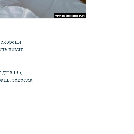
р охорони
ість нових
дків 135,
вань, зокрема