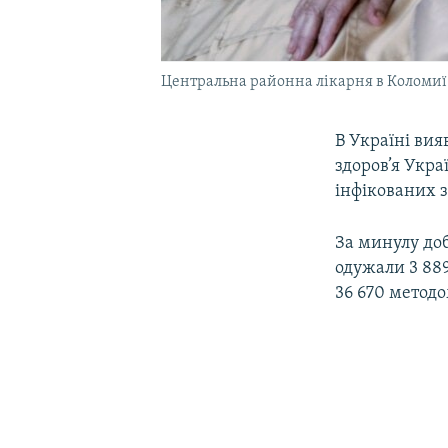
Центральна районна лікарня в Коломиї І
В Україні вия
здоров’я Укр
інфікованих з
За минулу доб
одужали 3 889
36 670 методо