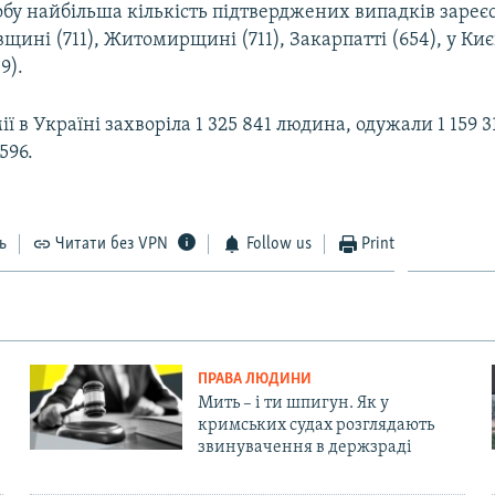
обу найбільша кількість підтверджених випадків зареє
щині (711), Житомирщині (711), Закарпатті (654), у Києв
9).
ії в Україні захворіла 1 325 841 людина, одужали 1 159 3
596.
ь
Читати без VPN
Follow us
Print
ПРАВА ЛЮДИНИ
Мить – і ти шпигун. Як у
кримських судах розглядають
звинувачення в держзраді