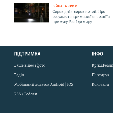
ВІЙНА ТА КРИМ
Сорок днів, сорок ночей. Про
результати кримської операції з
примусу Росії до миру
Русский
ПІДТРИМКА
ІНФО
Qırımtatar
Ваше відео і фото
Крим.Реалії
ДОЛУЧАЙСЯ!
Радіо
Передрук
Мобільний додаток Android | iOS
Контакти
RSS / Podcast
Усі сайти RFE/RL