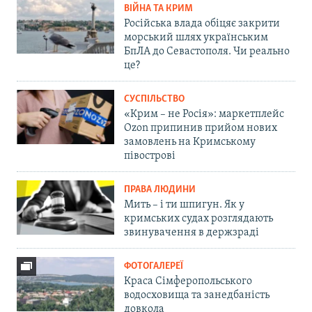
ВІЙНА ТА КРИМ
Російська влада обіцяє закрити
морський шлях українським
БпЛА до Севастополя. Чи реально
це?
СУСПІЛЬСТВО
«Крим – не Росія»: маркетплейс
Ozon припинив прийом нових
замовлень на Кримському
півострові
ПРАВА ЛЮДИНИ
Мить – і ти шпигун. Як у
кримських судах розглядають
звинувачення в держзраді
ФОТОГАЛЕРЕЇ
Краса Сімферопольського
водосховища та занедбаність
довкола