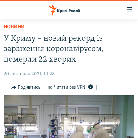
Доступність
посилання
Перейти
НОВИНИ
до
НОВИНИ
У Криму – новий рекорд із
основного
ВОДА.КРИМ
матеріалу
зараження коронавірусом,
ВІДЕО ТА ФОТО
Перейти
померли 22 хворих
до
ПОЛІТИКА
основної
20 листопад 2021, 10:28
БЛОГИ
навігації
Перейти
Поділитись
Читати без VPN
ПОГЛЯД
до
ІНТЕРВ'Ю
пошуку
ВСЕ ЗА ДЕНЬ
СПЕЦПРОЕКТИ
ЯК ОБІЙТИ БЛОКУВАННЯ
ДЕПОРТАЦІЯ