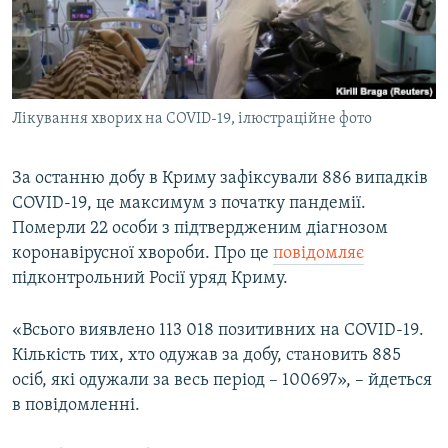
ВІДЕОУРОКИ «ELIFBE»
Русский
СВІДЧЕННЯ ОКУПАЦІЇ
Qırımtatar
УКРАЇНСЬКА ПРОБЛЕМА КРИМУ
Лікування хворих на COVID-19, ілюстраційне фото
ДОЛУЧАЙСЯ!
ІНФОГРАФІКА
За останню добу в Криму зафіксували 886 випадків
COVID-19, це максимум з початку пандемії.
Усі сайти RFE/RL
Померли 22 особи з підтвердженим діагнозом
коронавірусної хвороби. Про це
повідомляє
підконтрольний Росії уряд Криму.
«Всього виявлено 113 018 позитивних на COVID-19.
Кількість тих, хто одужав за добу, становить 885
осіб, які одужали за весь період – 100697», – йдеться
в повідомленні.