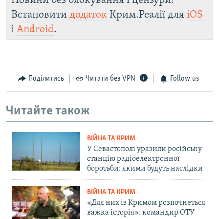
Новини без блокування і цензури!
Встановити
додаток
Крим.Реалії для
iOS
і
Android
.
Поділитись
Читати без VPN
Follow us
Читайте також
ВІЙНА ТА КРИМ
У Севастополі уразили російську
станцію радіоелектронної
боротьби: якими будуть наслідки
ВІЙНА ТА КРИМ
«Для них із Кримом розпочнеться
важка історія»: командир ОТУ