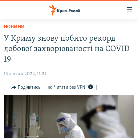
Доступність
посилання
Перейти
НОВИНИ
до
НОВИНИ
У Криму знову побито рекорд
основного
ВОДА.КРИМ
матеріалу
добової захворюваності на COVID-
ВІДЕО ТА ФОТО
Перейти
19
до
ПОЛІТИКА
основної
13 лютий 2022, 11:31
БЛОГИ
навігації
Перейти
Поділитись
Читати без VPN
ПОГЛЯД
до
ІНТЕРВ'Ю
пошуку
ВСЕ ЗА ДЕНЬ
СПЕЦПРОЕКТИ
ЯК ОБІЙТИ БЛОКУВАННЯ
ДЕПОРТАЦІЯ