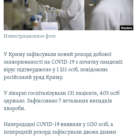
ВІДЕОУРОКИ «ELIFBE»
Русский
СВІДЧЕННЯ ОКУПАЦІЇ
Qırımtatar
УКРАЇНСЬКА ПРОБЛЕМА КРИМУ
Иллюстрационное фото
ДОЛУЧАЙСЯ!
ІНФОГРАФІКА
У Криму зафіксували новий рекорд добової
захворюваності на COVID-19 з початку пандемії:
Усі сайти RFE/RL
вірус підтверджено у 1 211 осіб, повідомляє
російський уряд Криму.
У лікарні госпіталізували 131 пацієнта, 405 осіб
одужало. Зафіксовано 7 летальних випадків
хвороби.
Напередодні COVID-19 виявили у 1150 осіб, а
попередній рекорд зафіксували двома днями