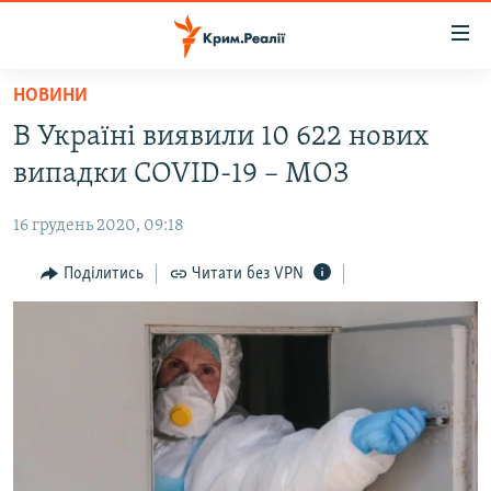
Доступність
посилання
Перейти
НОВИНИ
до
НОВИНИ
В Україні виявили 10 622 нових
основного
ВОДА.КРИМ
матеріалу
випадки COVID-19 – МОЗ
ВІДЕО ТА ФОТО
Перейти
до
16 грудень 2020, 09:18
ПОЛІТИКА
основної
БЛОГИ
Поділитись
Читати без VPN
навігації
Перейти
ПОГЛЯД
до
ІНТЕРВ'Ю
пошуку
ВСЕ ЗА ДЕНЬ
СПЕЦПРОЕКТИ
ЯК ОБІЙТИ БЛОКУВАННЯ
ДЕПОРТАЦІЯ