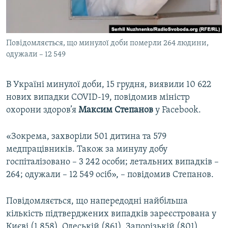
ВІДЕОУРОКИ «ELIFBE»
Русский
СВІДЧЕННЯ ОКУПАЦІЇ
Qırımtatar
Повідомляється, що минулої доби померли 264 людини,
УКРАЇНСЬКА ПРОБЛЕМА КРИМУ
одужали – 12 549
ДОЛУЧАЙСЯ!
ІНФОГРАФІКА
В Україні минулої доби, 15 грудня, виявили 10 622
нових випадки COVID-19, повідомив міністр
охорони здоров’я
Максим Степанов
у Facebook.
Усі сайти RFE/RL
«Зокрема, захворіли 501 дитина та 579
медпрацівників. Також за минулу добу
госпіталізовано – 3 242 особи; летальних випадків –
264; одужали – 12 549 осіб», – повідомив Степанов.
Повідомляється, що напередодні найбільша
кількість підтверджених випадків зареєстрована у
Києві (1 858), Одеській (861), Запорізькій (801),