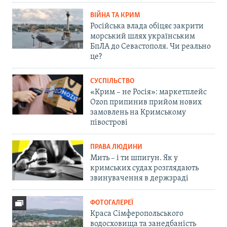
ВІЙНА ТА КРИМ
Російська влада обіцяє закрити
морський шлях українським
БпЛА до Севастополя. Чи реально
це?
СУСПІЛЬСТВО
«Крим – не Росія»: маркетплейс
Ozon припинив прийом нових
замовлень на Кримському
півострові
ПРАВА ЛЮДИНИ
Мить – і ти шпигун. Як у
кримських судах розглядають
звинувачення в держзраді
ФОТОГАЛЕРЕЇ
Краса Сімферопольського
водосховища та занедбаність