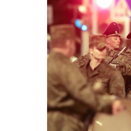
ВІДЕОУРОКИ «ELIFBE»
СВІДЧЕННЯ ОКУПАЦІЇ
УКРАЇНСЬКА ПРОБЛЕМА КРИМУ
ІНФОГРАФІКА