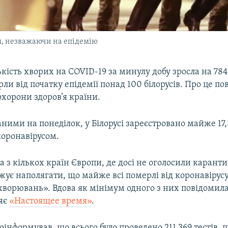
ня, незважаючи на епідемію
лькість хворих на COVID-19 за минулу добу зросла на 78
ли від початку епідемії понад 100 білорусів. Про це п
охорони здоров’я країни.
аними на понеділок, у Білорусі зареєстровано майже 17,
коронавірусом.
на з кількох країн Європи, де досі не оголосили карант
жує наполягати, що майже всі померлі від коронавірус
хворювань». Вдова як мінімум одного з них повідомила
ляє
«Настоящее время»
.
інформував, що всього було проведено 211 369 тестів, 