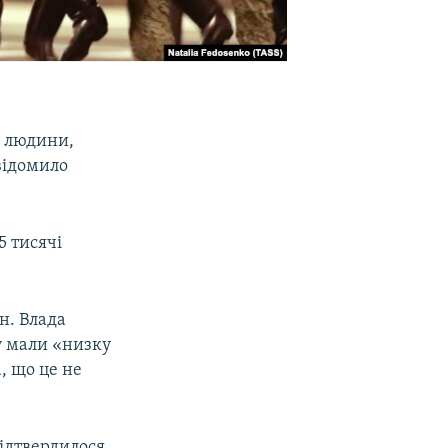
4 людини,
овідомило
5 тисячі
ин. Влада
у мали «низку
, що це не
підтвердилося