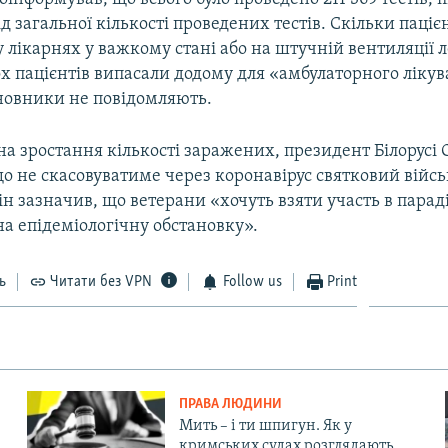
ід загальної кількості проведених тестів. Скільки паціє
 лікарнях у важкому стані або на штучній вентиляції л
х пацієнтів випасали додому для «амбулаторного лікув
иновники не повідомляють.
а зростання кількості заражених, президент Білорусі
о не скасовуватиме через коронавірус святковий війс
Він зазначив, що ветерани «хочуть взяти участь в параді
а епідеміологічну обстановку».
ь
Читати без VPN
Follow us
Print
ПРАВА ЛЮДИНИ
Мить – і ти шпигун. Як у
кримських судах розглядають