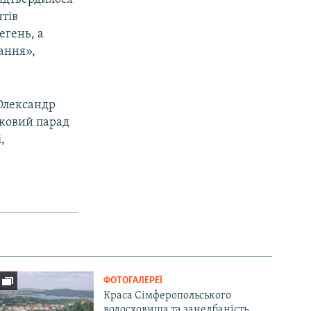
нтів
егень, а
ання»,
 Олександр
ьковий парад
,
ФОТОГАЛЕРЕЇ
Краса Сімферопольського
водосховища та занедбаність