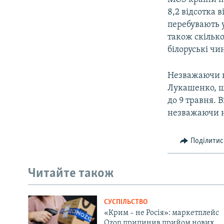
8,2 відсотка в
перебувають у
також скілько
білоруські ч
Незважаючи н
Лукашенко, щ
до 9 травня. 
незважаючи н
Поділитис
Читайте також
СУСПІЛЬСТВО
«Крим – не Росія»: маркетплейс
Ozon припинив прийом нових