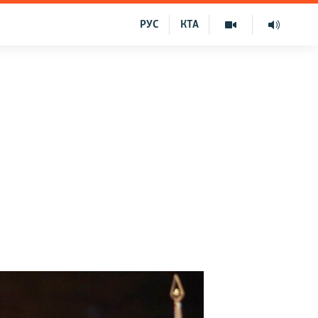
РУС
КТА