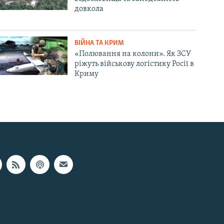
довкола
ВІЙНА ТА КРИМ
«Полювання на колони». Як ЗСУ
ріжуть військову логістику Росії в
Криму