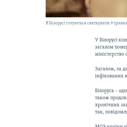
В Білорусі готуються святкувати 9 трав
У Білорусі кі
загалом помер
міністерство 
Загалом, за д
інфікованих 
Білорусь – од
також продов
хронічних за
так, повідом
МОЗ країни по