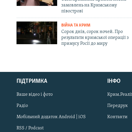
замовлень на Кримському
півострові
ВІЙНА ТА КРИМ
Сорок днів, сорок ночей. Про
результати кримської операції з
примусу Росії до миру
Русский
ПІДТРИМКА
ІНФО
Qırımtatar
Ваше відео і фото
Крим.Реалії
ДОЛУЧАЙСЯ!
Радіо
Передрук
Мобільний додаток Android | iOS
Контакти
RSS / Podcast