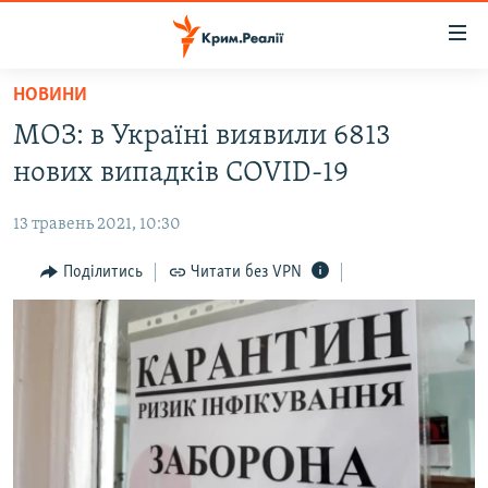
Доступність
посилання
Перейти
НОВИНИ
до
НОВИНИ
МОЗ: в Україні виявили 6813
основного
ВОДА.КРИМ
матеріалу
нових випадків COVID-19
ВІДЕО ТА ФОТО
Перейти
до
13 травень 2021, 10:30
ПОЛІТИКА
основної
БЛОГИ
Поділитись
Читати без VPN
навігації
Перейти
ПОГЛЯД
до
ІНТЕРВ'Ю
пошуку
ВСЕ ЗА ДЕНЬ
СПЕЦПРОЕКТИ
ЯК ОБІЙТИ БЛОКУВАННЯ
ДЕПОРТАЦІЯ