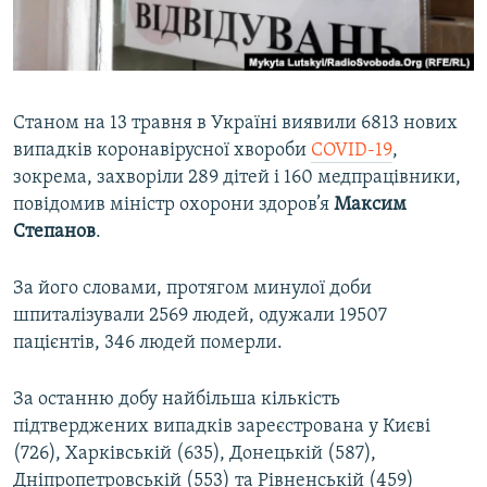
ВІДЕОУРОКИ «ELIFBE»
Русский
СВІДЧЕННЯ ОКУПАЦІЇ
Qırımtatar
УКРАЇНСЬКА ПРОБЛЕМА КРИМУ
Станом на 13 травня в Україні виявили 6813 нових
ДОЛУЧАЙСЯ!
ІНФОГРАФІКА
випадків коронавірусної хвороби
COVID-19
,
зокрема, захворіли 289 дітей і 160 медпрацівники,
повідомив міністр охорони здоров’я
Максим
Степанов
.
Усі сайти RFE/RL
За його словами, протягом минулої доби
шпиталізували 2569 людей, одужали 19507
пацієнтів, 346 людей померли.
За останню добу найбільша кількість
підтверджених випадків зареєстрована у Києві
(726), Харківській (635), Донецькій (587),
Дніпропетровській (553) та Рівненській (459)