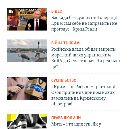
ВІДЕО
Блокада без сухопутної операції:
Крим сам себе не заправить і не
прогодує | Крим.Реалії
ВІЙНА ТА КРИМ
Російська влада обіцяє закрити
морський шлях українським
БпЛА до Севастополя. Чи реально
це?
СУСПІЛЬСТВО
«Крим – не Росія»: маркетплейс
Ozon припинив прийом нових
замовлень на Кримському
півострові
ПРАВА ЛЮДИНИ
Мить – і ти шпигун. Як у