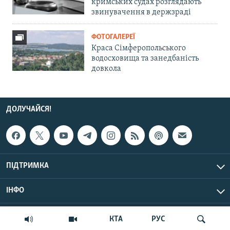
кримських судах розглядають
звинувачення в держзраді
ФОТОГАЛЕРЕЇ
Краса Сімферопольського
водосховища та занедбаність
довкола
ДОЛУЧАЙСЯ!
ПІДТРИМКА
ІНФО
© Крим.Реалії, 2026 | Усі права застережено.
КТА
РУС