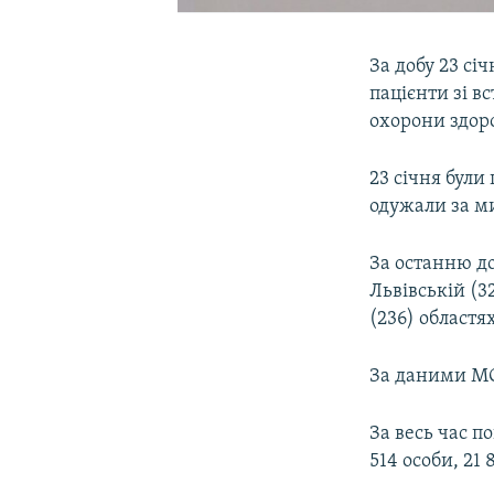
За добу 23 сі
пацієнти зі в
охорони здор
23 січня були
одужали за ми
За останню до
Львівській (3
(236) областях
За даними МОЗ
За весь час п
514 особи, 21