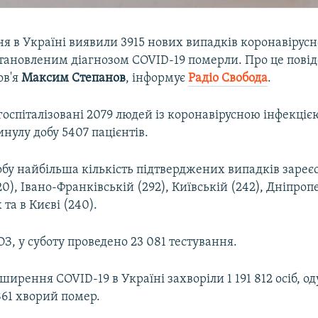
чня в Україні виявили 3915 нових випадків коронавірусн
становленим діагнозом COVID-19 померли. Про це пові
ов'я
Максим Степанов
, інформує
Радіо Свобода
.​
 госпіталізовані 2079 людей із коронавірусною інфекціє
нулу добу 5407 пацієнтів.
бу найбільша кількість підтверджених випадків зареє
20), Івано-Франківській (292), Київській (242), Дніпроп
 та в Києві (240).
, у суботу проведено 23 081 тестування.
оширення COVID-19 в Україні захворіли 1 191 812 осіб, о
 861 хворий помер.