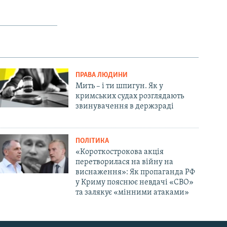
ПРАВА ЛЮДИНИ
Мить – і ти шпигун. Як у
кримських судах розглядають
звинувачення в держзраді
ПОЛІТИКА
«Короткострокова акція
перетворилася на війну на
виснаження»: Як пропаганда РФ
у Криму пояснює невдачі «СВО»
та залякує «мінними атаками»