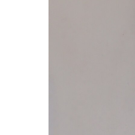
ВІДЕОУРОКИ «ELIFBE»
СВІДЧЕННЯ ОКУПАЦІЇ
УКРАЇНСЬКА ПРОБЛЕМА КРИМУ
ІНФОГРАФІКА