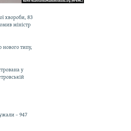
ої хвороби, 83
домив міністр
ю нового типу,
стрована у
етровській
дужали – 947