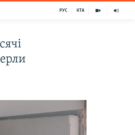
РУС
КТА
сячі
мерли