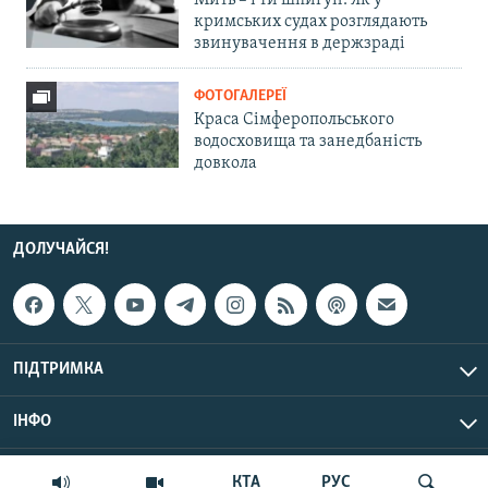
Мить – і ти шпигун. Як у
кримських судах розглядають
звинувачення в держзраді
ФОТОГАЛЕРЕЇ
Краса Сімферопольського
водосховища та занедбаність
довкола
ДОЛУЧАЙСЯ!
ПІДТРИМКА
ІНФО
© Крим.Реалії, 2026 | Усі права застережено.
КТА
РУС