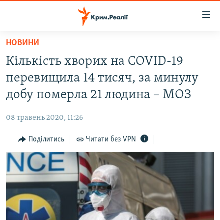
Доступність
посилання
Перейти
НОВИНИ
до
НОВИНИ
Кількість хворих на COVID-19
основного
ВОДА.КРИМ
матеріалу
перевищила 14 тисяч, за минулу
ВІДЕО ТА ФОТО
Перейти
добу померла 21 людина – МОЗ
до
ПОЛІТИКА
основної
08 травень 2020, 11:26
БЛОГИ
навігації
Перейти
Поділитись
Читати без VPN
ПОГЛЯД
до
ІНТЕРВ'Ю
пошуку
ВСЕ ЗА ДЕНЬ
СПЕЦПРОЕКТИ
ЯК ОБІЙТИ БЛОКУВАННЯ
ДЕПОРТАЦІЯ