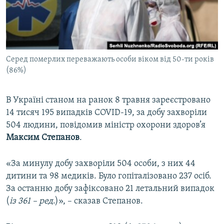
ВІДЕОУРОКИ «ELIFBE»
Русский
СВІДЧЕННЯ ОКУПАЦІЇ
Qırımtatar
УКРАЇНСЬКА ПРОБЛЕМА КРИМУ
Серед померлих переважають особи віком від 50-ти років
ДОЛУЧАЙСЯ!
ІНФОГРАФІКА
(86%)
В Україні станом на ранок 8 травня зареєстровано
Усі сайти RFE/RL
14 тисяч 195 випадків COVID-19, за добу захворіли
504 людини, повідомив міністр охорони здоров’я
Максим Степанов
.
«За минулу добу захворіли 504 особи, з них 44
дитини та 98 медиків. Було гопіталізовано 237 осіб.
За останню добу зафіксовано 21 летальний випадок
(
із 361 – ред
.)», – сказав Степанов.