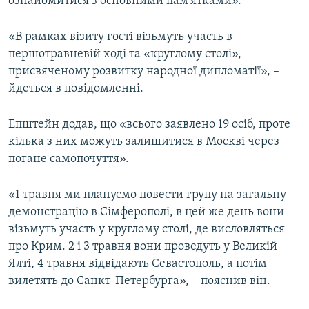
ознайомитися з основними пам'ятками».
«В рамках візиту гості візьмуть участь в
першотравневій ході та «круглому столі»,
присвяченому розвитку народної дипломатії», –
йдеться в повідомленні.
Епштейн додав, що «всього заявлено 19 осіб, проте
кілька з них можуть залишитися в Москві через
погане самопочуття».
«1 травня ми плануємо повести групу на загальну
демонстрацію в Сімферополі, в цей же день вони
візьмуть участь у круглому столі, де висловляться
про Крим. 2 і 3 травня вони проведуть у Великій
Ялті, 4 травня відвідають Севастополь, а потім
вилетять до Санкт-Петербурга», – пояснив він.