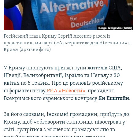
ВІДЕОУРОКИ «ELIFBE»
Русский
СВІДЧЕННЯ ОКУПАЦІЇ
Qırımtatar
УКРАЇНСЬКА ПРОБЛЕМА КРИМУ
Російський глава Криму Сергій Аксенов разом із
ДОЛУЧАЙСЯ!
ІНФОГРАФІКА
представниками партії «Альтернатива для Німеччини» в
Криму (архівне фото)
Усі сайти RFE/RL
У Криму анонсують приїзд групи жителів США,
Швеції, Великобританії, Ізраїлю та Непалу з 30
квітня по 5 травня. Про це розповів російському
інформагентству​
РИА «Новости»
​ президент
Всекримського єврейського конгресу
Ян Епштейн
.
За його словами, іноземні громадяни, приїдуть до
Криму, щоб «обговорити становище півострова у
світі, зустрітися з місцевою громадськістю та