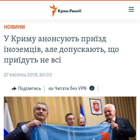
Доступність
посилання
Перейти
НОВИНИ
до
НОВИНИ
У Криму анонсують приїзд
основного
ВОДА.КРИМ
матеріалу
іноземців, але допускають, що
ВІДЕО ТА ФОТО
Перейти
приїдуть не всі
до
ПОЛІТИКА
основної
27 квітень 2019, 20:03
БЛОГИ
навігації
Перейти
Поділитись
Читати без VPN
ПОГЛЯД
до
ІНТЕРВ'Ю
пошуку
ВСЕ ЗА ДЕНЬ
СПЕЦПРОЕКТИ
ЯК ОБІЙТИ БЛОКУВАННЯ
ДЕПОРТАЦІЯ