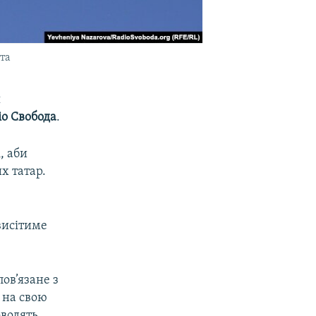
та
я
іо Свобода
.
, аби
х татар.
висітиме
ов’язане з
 на свою
оводять