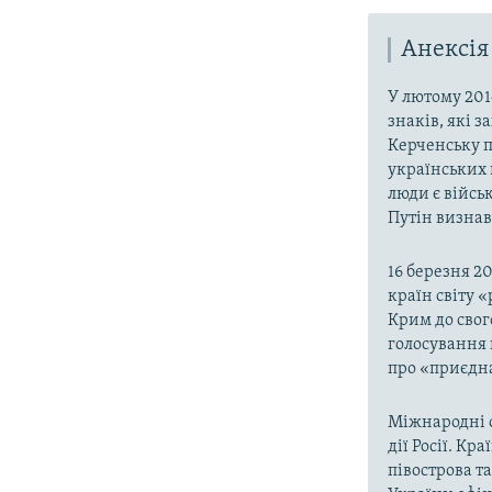
Анексія
У лютому 201
знаків, які 
Керченську п
українських 
люди є війсь
Путін визнав,
16 березня 2
країн світу 
Крим до свог
голосування 
про «приєдна
Міжнародні о
дії Росії. Кр
півострова т