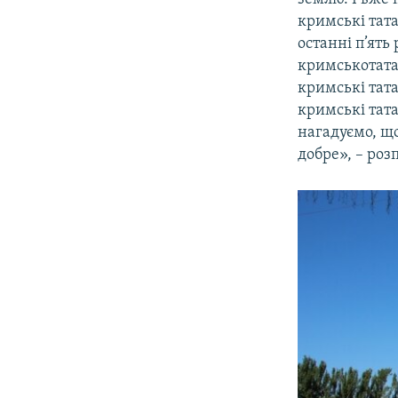
кримські тата
останні п’ять
кримськотатар
кримські тата
кримські тата
нагадуємо, що
добре», – роз