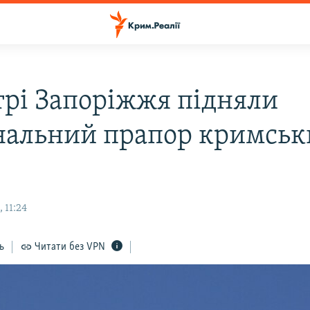
трі Запоріжжя підняли
нальний прапор кримськ
 11:24
ь
Читати без VPN