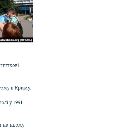
агшткові
тому в Криму.
лі у 1991
м на ньому