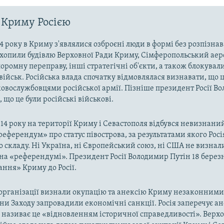
 Криму Росією
4 року в Криму з'являлися озброєні люди в формі без розпізна
захопили будівлю Верховної Ради Криму, Сімферопольський аер
оромну переправу, інші стратегічні об'єкти, а також блокували
військ. Російська влада спочатку відмовлялася визнавати, що ц
ковослужбовцями російської армії. Пізніше президент Росії В
 що це були російські військові.
014 року на території Криму і Севастополя відбувся невизнани
«референдум» про статус півострова, за результатами якого Рос
о складу. Ні Україна, ні Європейський союз, ні США не визнал
на «референдумі». Президент Росії Володимир Путін 18 берез
ння» Криму до Росії.
рганізації визнали окупацію та анексію Криму незаконними 
аїни Заходу запровадили економічні санкції. Росія заперечує а
а називає це «відновленням історичної справедливості». Верх