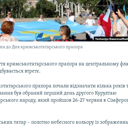
на до Дня кримськотатарського прапора
яття кримськотатарського прапора на центральному фл
бувається втретє.
татарського прапора почали відзначати кілька років 
вання був обраний перший день другого Курултаю
ського народу, який пройшов 26-27 червня в Сімферопо
ьких татар – полотно небесного кольору із зображени