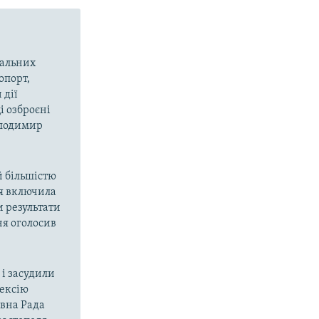
вальних
опорт,
 дії
і озброєні
олодимир
й більшістю
ія включила
и результати
ня оголосив
і засудили
нексію
овна Рада