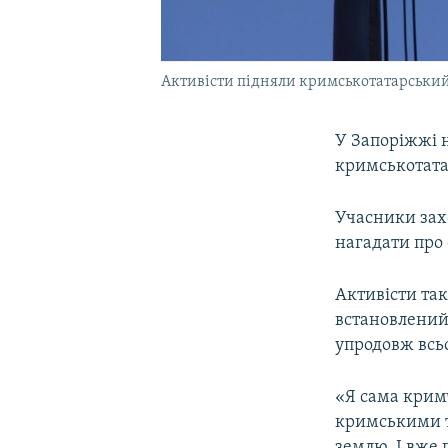
Активісти підняли кримськотатарський
У Запоріжжі н
кримськотата
Учасники зах
нагадати про
Активісти та
встановлений 
упродовж всь
«Я сама кримч
кримськими т
землю. І вже 