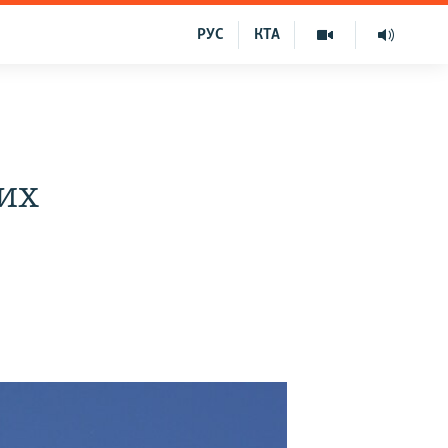
РУС
КТА
их