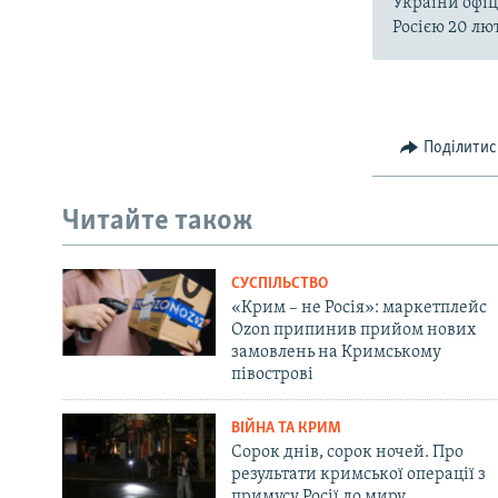
України офіц
Росією 20 лют
Поділитис
Читайте також
СУСПІЛЬСТВО
«Крим – не Росія»: маркетплейс
Ozon припинив прийом нових
замовлень на Кримському
півострові
ВІЙНА ТА КРИМ
Сорок днів, сорок ночей. Про
результати кримської операції з
примусу Росії до миру