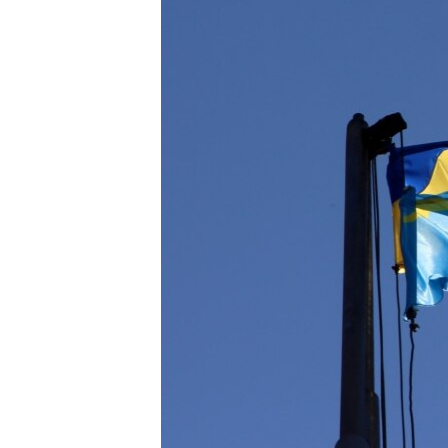
ВІДЕОУРОКИ «ELIFBE»
СВІДЧЕННЯ ОКУПАЦІЇ
УКРАЇНСЬКА ПРОБЛЕМА КРИМУ
ІНФОГРАФІКА