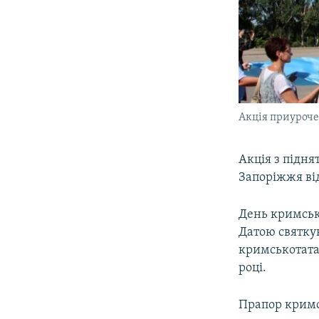
Акція приуроче
Акція з підн
Запоріжжя від
День кримсько
Датою святку
кримськотатар
році.
Прапор кримс