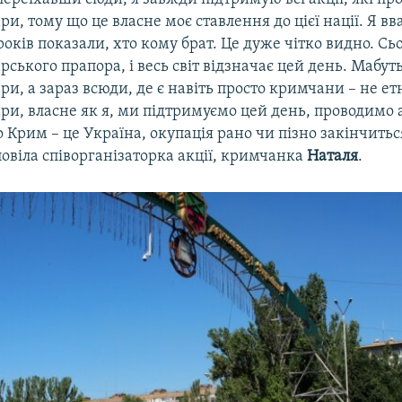
ри, тому що це власне моє ставлення до цієї нації. Я в
 років показали, хто кому брат. Це дуже чітко видно. Сь
ського прапора, і весь світ відзначає цей день. Мабуть
ри, а зараз всюди, де є навіть просто кримчани – не ет
ри, власне як я, ми підтримуємо цей день, проводимо 
 Крим – це Україна, окупація рано чи пізно закінчиться,
повіла співорганізаторка акції, кримчанка
Наталя
.