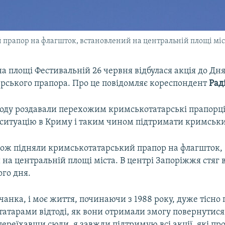
 прапор на флагшток, встановлений на центральній площі міс
а площі Фестивальній 26 червня відбулася акція до Дн
рського прапора. Про це повідомляє кореспондент
Рад
оду роздавали перехожим кримськотатарські прапорці
 ситуацію в Криму і таким чином підтримати кримськи
кож підняли кримськотатарський прапор на флагшток,
на центральній площі міста. В центрі Запоріжжя стяг 
ого дня.
анка, і моє життя, починаючи з 1988 року, дуже тісно п
атарами відтоді, як вони отримали змогу повернутися
переїхавши сюди, я завжди підтримую всі акції, які пр