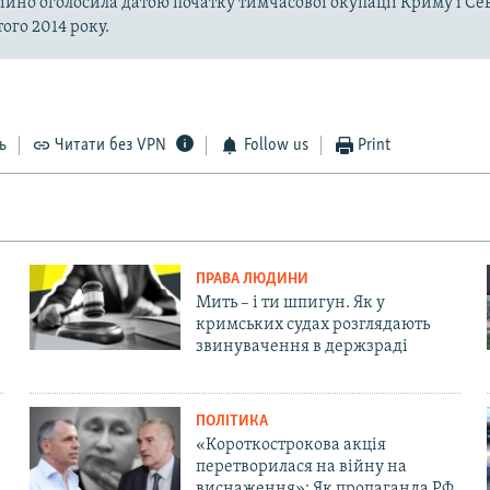
ійно оголосила датою початку тимчасової окупації Криму і Се
ого 2014 року.
ь
Читати без VPN
Follow us
Print
ПРАВА ЛЮДИНИ
Мить – і ти шпигун. Як у
кримських судах розглядають
звинувачення в держзраді
ПОЛІТИКА
«Короткострокова акція
перетворилася на війну на
виснаження»: Як пропаганда РФ