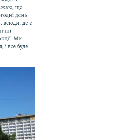
важаю, що
огодні день
, всюди, де є
нічні
акції. Ми
 і все буде