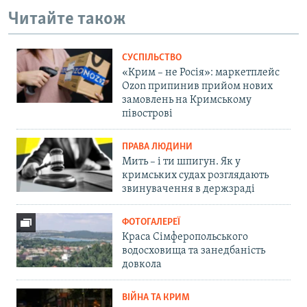
Читайте також
СУСПІЛЬСТВО
«Крим – не Росія»: маркетплейс
Ozon припинив прийом нових
замовлень на Кримському
півострові
ПРАВА ЛЮДИНИ
Мить – і ти шпигун. Як у
кримських судах розглядають
звинувачення в держзраді
ФОТОГАЛЕРЕЇ
Краса Сімферопольського
водосховища та занедбаність
довкола
ВІЙНА ТА КРИМ