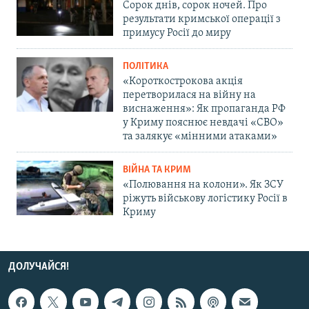
Сорок днів, сорок ночей. Про
результати кримської операції з
примусу Росії до миру
ПОЛІТИКА
«Короткострокова акція
перетворилася на війну на
виснаження»: Як пропаганда РФ
у Криму пояснює невдачі «СВО»
та залякує «мінними атаками»
ВІЙНА ТА КРИМ
«Полювання на колони». Як ЗСУ
ріжуть військову логістику Росії в
Криму
ДОЛУЧАЙСЯ!