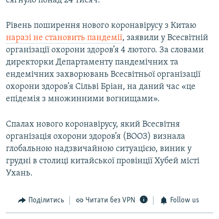
сягнуло понад 24 тисяч.
Рівень поширення нового коронавірусу з Китаю
наразі не становить пандемії
, заявили у Всесвітній
організації охорони здоров’я 4 лютого. За словами
директорки Департаменту пандемічних та
ендемічних захворювань Всесвітньої організації
охорони здоров’я Сільві Бріан, на даний час «це
епідемія з множинними вогнищами».
Спалах нового коронавірусу, який Всесвітня
організація охорони здоров’я (ВООЗ) визнала
глобальною надзвичайною ситуацією, виник у
грудні в столиці китайської провінції Хубей місті
Ухань.
Поділитись
Читати без VPN
Follow us