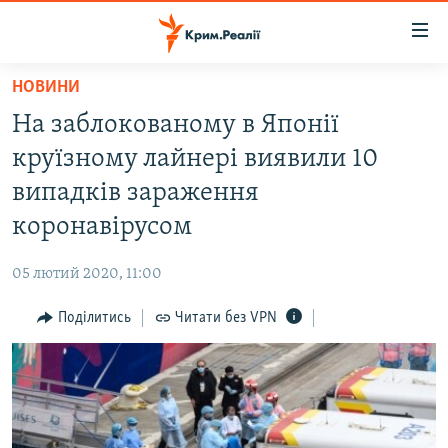
Доступність
посилання
Перейти
НОВИНИ
до
НОВИНИ
На заблокованому в Японії
основного
ВОДА.КРИМ
матеріалу
круїзному лайнері виявили 10
ВІДЕО ТА ФОТО
Перейти
випадків зараження
до
ПОЛІТИКА
коронавірусом
основної
БЛОГИ
навігації
05 лютий 2020, 11:00
Перейти
ПОГЛЯД
до
Поділитись
Читати без VPN
ІНТЕРВ'Ю
пошуку
ВСЕ ЗА ДЕНЬ
СПЕЦПРОЕКТИ
ЯК ОБІЙТИ БЛОКУВАННЯ
ДЕПОРТАЦІЯ