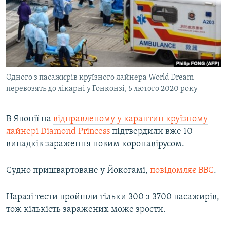
ВІДЕОУРОКИ «ELIFBE»
Русский
СВІДЧЕННЯ ОКУПАЦІЇ
Qırımtatar
УКРАЇНСЬКА ПРОБЛЕМА КРИМУ
ДОЛУЧАЙСЯ!
ІНФОГРАФІКА
Одного з пасажирів круїзного лайнера World Dream
перевозять до лікарні у Гонконзі, 5 лютого 2020 року
Усі сайти RFE/RL
В Японії на
відправленому у карантин круїзному
лайнері Diamond Princess
підтвердили вже 10
випадків зараження новим коронавірусом.
Судно пришвартоване у Йокогамі,
повідомляє ВВС
.
Наразі тести пройшли тільки 300 з 3700 пасажирів,
тож кількість заражених може зрости.