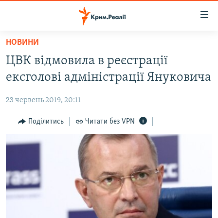
Доступність
посилання
Перейти
НОВИНИ
до
НОВИНИ
ЦВК відмовила в реєстрації
основного
ВОДА.КРИМ
матеріалу
ексголові адміністрації Януковича
ВІДЕО ТА ФОТО
Перейти
до
23 червень 2019, 20:11
ПОЛІТИКА
основної
БЛОГИ
Поділитись
Читати без VPN
навігації
Перейти
ПОГЛЯД
до
ІНТЕРВ'Ю
пошуку
ВСЕ ЗА ДЕНЬ
СПЕЦПРОЕКТИ
ЯК ОБІЙТИ БЛОКУВАННЯ
ДЕПОРТАЦІЯ