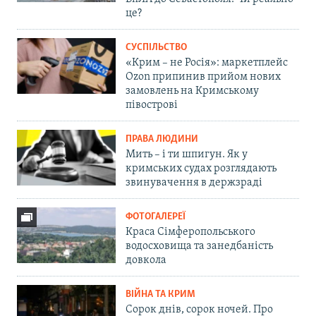
це?
СУСПІЛЬСТВО
«Крим – не Росія»: маркетплейс
Ozon припинив прийом нових
замовлень на Кримському
півострові
ПРАВА ЛЮДИНИ
Мить – і ти шпигун. Як у
кримських судах розглядають
звинувачення в держзраді
ФОТОГАЛЕРЕЇ
Краса Сімферопольського
водосховища та занедбаність
довкола
ВІЙНА ТА КРИМ
Сорок днів, сорок ночей. Про