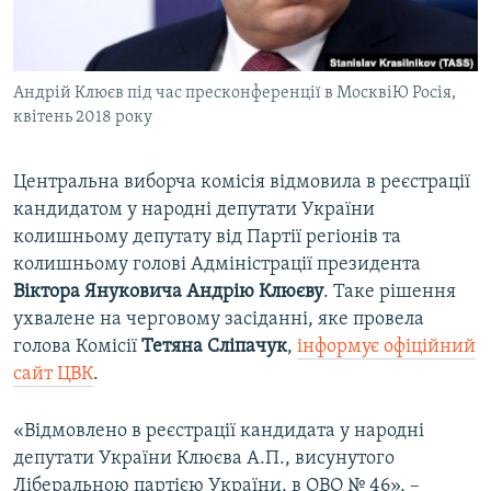
ВІДЕОУРОКИ «ELIFBE»
Русский
СВІДЧЕННЯ ОКУПАЦІЇ
Qırımtatar
Андрій Клюєв під час пресконференції в МосквіЮ Росія,
УКРАЇНСЬКА ПРОБЛЕМА КРИМУ
квітень 2018 року
ДОЛУЧАЙСЯ!
ІНФОГРАФІКА
Центральна виборча комісія відмовила в реєстрації
кандидатом у народні депутати України
колишньому депутату від Партії регіонів та
Усі сайти RFE/RL
колишньому голові Адміністрації президента
Віктора Януковича
Андрію Клюєву
. Таке рішення
ухвалене на черговому засіданні, яке провела
голова Комісії
Тетяна Сліпачук
,
інформує офіційний
сайт ЦВК
.
«Відмовлено в реєстрації кандидата у народні
депутати України Клюєва А.П., висунутого
Ліберальною партією України, в ОВО № 46», –