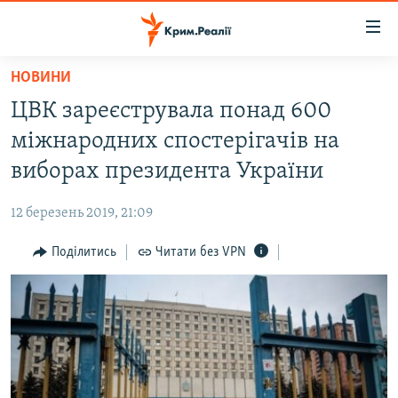
Доступність
посилання
Перейти
НОВИНИ
до
НОВИНИ
ЦВК зареєструвала понад 600
основного
ВОДА.КРИМ
матеріалу
міжнародних спостерігачів на
ВІДЕО ТА ФОТО
Перейти
виборах президента України
до
ПОЛІТИКА
основної
12 березень 2019, 21:09
БЛОГИ
навігації
Перейти
Поділитись
Читати без VPN
ПОГЛЯД
до
ІНТЕРВ'Ю
пошуку
ВСЕ ЗА ДЕНЬ
СПЕЦПРОЕКТИ
ЯК ОБІЙТИ БЛОКУВАННЯ
ДЕПОРТАЦІЯ