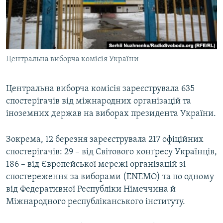
ВІДЕОУРОКИ «ELIFBE»
Русский
СВІДЧЕННЯ ОКУПАЦІЇ
Qırımtatar
УКРАЇНСЬКА ПРОБЛЕМА КРИМУ
Центральна виборча комісія України
ДОЛУЧАЙСЯ!
ІНФОГРАФІКА
Центральна виборча комісія зареєструвала 635
спостерігачів від міжнародних організацій та
Усі сайти RFE/RL
іноземних держав на виборах президента України.
Зокрема, 12 березня зареєструвала 217 офіційних
спостерігачів: 29 – від Світового конґресу Українців,
186 – від Європейської мережі організацій зі
спостереження за виборами (ЕNЕМО) та по одному
від Федеративної Республіки Німеччина й
Міжнародного республіканського інституту.